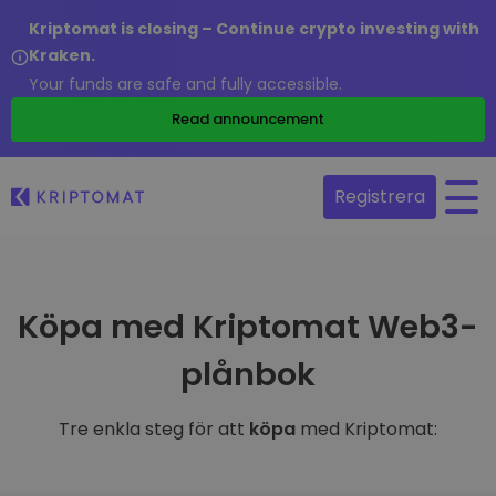
Kriptomat is closing – Continue crypto investing with
Kraken.
Your funds are safe and fully accessible.
Read announcement
Registrera
Köpa med Kriptomat Web3-
plånbok
Tre enkla steg för att
köpa
med Kriptomat: