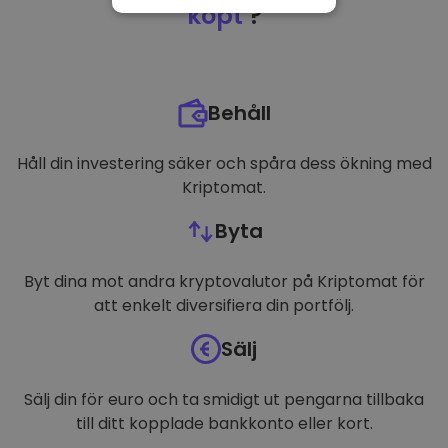
NÖDVÄNDIGT
köpt
?
PRESTANDA
INRIKTNING
Behåll
FUNKTIONER
Håll din investering säker och spåra dess ökning med
Kriptomat.
Byta
Byt dina mot andra kryptovalutor på Kriptomat för
att enkelt diversifiera din portfölj.
Sälj
Sälj din för euro och ta smidigt ut pengarna tillbaka
till ditt kopplade bankkonto eller kort.