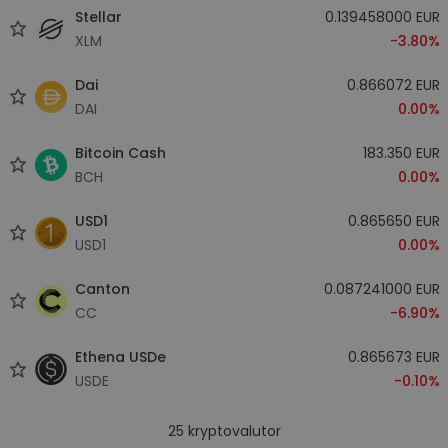
Stellar
0.139458000 EUR
XLM
-3.80%
Dai
0.866072 EUR
DAI
0.00%
Bitcoin Cash
183.350 EUR
BCH
0.00%
USD1
0.865650 EUR
USD1
0.00%
Canton
0.087241000 EUR
CC
-6.90%
Ethena USDe
0.865673 EUR
USDE
-0.10%
25
kryptovalutor