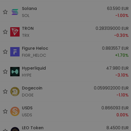
Solana
63.590 EUR
SOL
-1.00%
TRON
0.283139000 EUR
TRX
-0.30%
Figure Heloc
0.883557 EUR
FIGR_HELOC
+1.70%
Hyperliquid
47.980 EUR
HYPE
-3.10%
Dogecoin
0.059902000 EUR
DOGE
-1.10%
USDS
0.866093 EUR
USDS
0.00%
LEO Token
8.4500 EUR