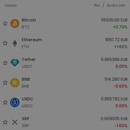
/
Valuta
Pris
Ändra 24h
Bitcoin
55926.00 EUR
BTC
+0.70%
Ethereum
1650.72 EUR
ETH
+1.60%
Tether
0.865399 EUR
USDT
0.00%
BNB
514.280 EUR
BNB
-0.60%
USDC
0.865782 EUR
USDC
0.00%
XRP
0.909005 EUR
XRP
-1.60%