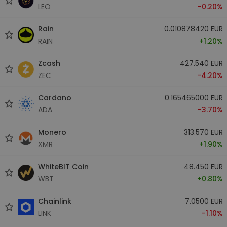
LEO
-0.20%
Rain
0.010878420 EUR
RAIN
+1.20%
Zcash
427.540 EUR
ZEC
-4.20%
Cardano
0.165465000 EUR
ADA
-3.70%
Monero
313.570 EUR
XMR
+1.90%
WhiteBIT Coin
48.450 EUR
WBT
+0.80%
Chainlink
7.0500 EUR
LINK
-1.10%