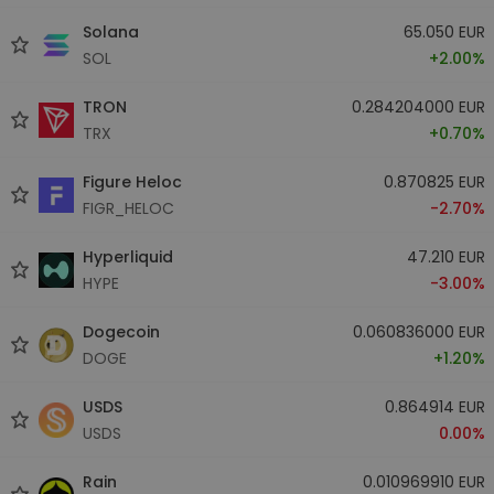
Solana
65.050 EUR
SOL
+2.00%
TRON
0.284204000 EUR
TRX
+0.70%
Figure Heloc
0.870825 EUR
FIGR_HELOC
-2.70%
Hyperliquid
47.210 EUR
HYPE
-3.00%
Dogecoin
0.060836000 EUR
DOGE
+1.20%
USDS
0.864914 EUR
USDS
0.00%
Rain
0.010969910 EUR