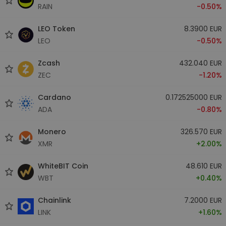
RAIN
-0.50%
LEO Token
8.3900 EUR
LEO
-0.50%
Zcash
432.040 EUR
ZEC
-1.20%
Cardano
0.172525000 EUR
ADA
-0.80%
Monero
326.570 EUR
XMR
+2.00%
WhiteBIT Coin
48.610 EUR
WBT
+0.40%
Chainlink
7.2000 EUR
LINK
+1.60%