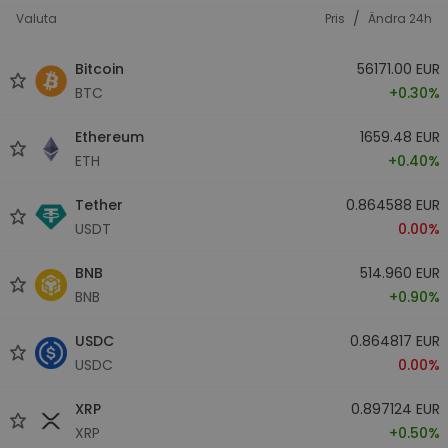
/
Valuta
Pris
Ändra 24h
Bitcoin
56171.00 EUR
BTC
+0.30%
Ethereum
1659.48 EUR
ETH
+0.40%
Tether
0.864588 EUR
USDT
0.00%
BNB
514.960 EUR
BNB
+0.90%
USDC
0.864817 EUR
USDC
0.00%
XRP
0.897124 EUR
XRP
+0.50%