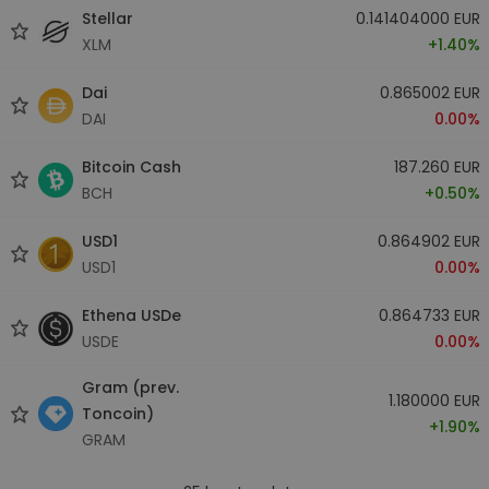
Stellar
0.141404000 EUR
XLM
+1.40%
Dai
0.865002 EUR
DAI
0.00%
Bitcoin Cash
187.260 EUR
BCH
+0.50%
USD1
0.864902 EUR
USD1
0.00%
Ethena USDe
0.864733 EUR
USDE
0.00%
Gram (prev.
1.180000 EUR
Toncoin)
+1.90%
GRAM