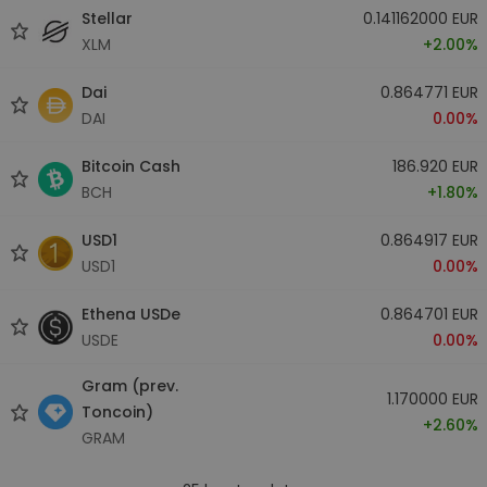
Stellar
0.141162000 EUR
XLM
+2.00%
Dai
0.864771 EUR
DAI
0.00%
Bitcoin Cash
186.920 EUR
BCH
+1.80%
USD1
0.864917 EUR
USD1
0.00%
Ethena USDe
0.864701 EUR
USDE
0.00%
Gram (prev.
1.170000 EUR
Toncoin)
+2.60%
GRAM