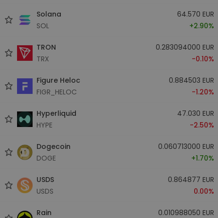
Solana
64.570 EUR
SOL
+2.90%
TRON
0.283094000 EUR
TRX
-0.10%
Figure Heloc
0.884503 EUR
FIGR_HELOC
-1.20%
Hyperliquid
47.030 EUR
HYPE
-2.50%
Dogecoin
0.060713000 EUR
DOGE
+1.70%
USDS
0.864877 EUR
USDS
0.00%
Rain
0.010988050 EUR