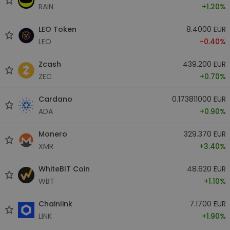
RAIN
+1.20%
LEO Token
8.4000 EUR
LEO
-0.40%
Zcash
439.200 EUR
ZEC
+0.70%
Cardano
0.173811000 EUR
ADA
+0.90%
Monero
329.370 EUR
XMR
+3.40%
WhiteBIT Coin
48.620 EUR
WBT
+1.10%
Chainlink
7.1700 EUR
LINK
+1.90%