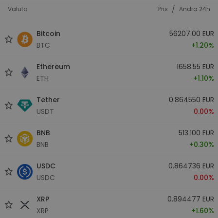
/
Valuta
Pris
Ändra 24h
Bitcoin
56207.00 EUR
BTC
+1.20%
Ethereum
1658.55 EUR
ETH
+1.10%
Tether
0.864550 EUR
USDT
0.00%
BNB
513.100 EUR
BNB
+0.30%
USDC
0.864736 EUR
USDC
0.00%
XRP
0.894477 EUR
XRP
+1.60%