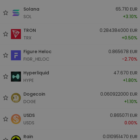
Solana
65.710 EUR
SOL
+3.10%
TRON
0.284384000 EUR
TRX
+0.50%
Figure Heloc
0.865678 EUR
FIGR_HELOC
-2.70%
Hyperliquid
47.670 EUR
HYPE
+1.80%
Dogecoin
0.060922000 EUR
DOGE
+1.10%
USDS
0.865071 EUR
USDS
0.00%
Rain
0.010951470 EUR