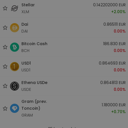
Stellar
0.142202000 EUR
XLM
+2.00%
Dai
0.865111 EUR
DAI
0.00%
Bitcoin Cash
186.830 EUR
BCH
0.00%
USD1
0.864693 EUR
USD1
0.00%
Ethena USDe
0.864813 EUR
USDE
0.00%
Gram (prev.
1.180000 EUR
Toncoin)
+0.70%
GRAM