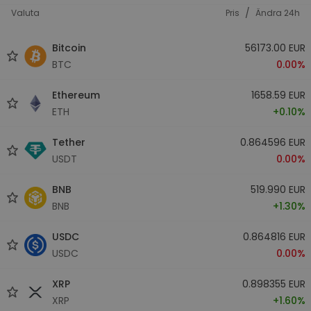
/
Valuta
Pris
Ändra 24h
Bitcoin
56173.00 EUR
BTC
0.00%
Ethereum
1658.59 EUR
ETH
+0.10%
Tether
0.864596 EUR
USDT
0.00%
BNB
519.990 EUR
BNB
+1.30%
USDC
0.864816 EUR
USDC
0.00%
XRP
0.898355 EUR
XRP
+1.60%