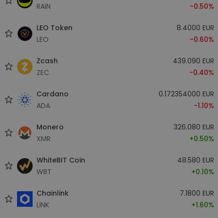
RAIN
-0.50%
LEO Token
8.4000 EUR
LEO
-0.60%
Zcash
439.090 EUR
ZEC
-0.40%
Cardano
0.172354000 EUR
ADA
-1.10%
Monero
326.080 EUR
XMR
+0.50%
WhiteBIT Coin
48.580 EUR
WBT
+0.10%
Chainlink
7.1800 EUR
LINK
+1.60%