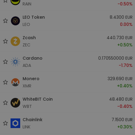
RAIN
-0.50%
LEO Token
8.4300 EUR
LEO
0.00%
Zcash
440.730 EUR
ZEC
+0.50%
Cardano
0.170550000 EUR
ADA
-1.70%
Monero
329.690 EUR
XMR
+0.40%
WhiteBIT Coin
48.480 EUR
WBT
-0.40%
Chainlink
7.1500 EUR
LINK
+0.30%