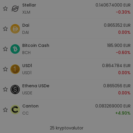
Stellar
0.140674000 EUR
XLM
-0.30%
Dai
0.865352 EUR
DAI
0.00%
Bitcoin Cash
185.900 EUR
BCH
-0.60%
USD1
0.864784 EUR
USD1
0.00%
Ethena USDe
0.865056 EUR
USDE
0.00%
Canton
0.083269000 EUR
CC
+4.90%
25
kryptovalutor