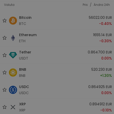
/
Valuta
Pris
Ändra 24h
Bitcoin
56022.00 EUR
BTC
-0.40%
Ethereum
1655.14 EUR
ETH
-0.30%
Tether
0.864700 EUR
USDT
0.00%
BNB
520.230 EUR
BNB
+1.30%
USDC
0.864925 EUR
USDC
0.00%
XRP
0.894912 EUR
XRP
-0.10%