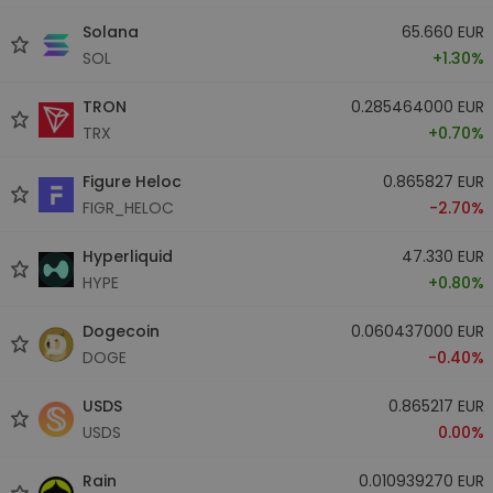
Solana
65.660 EUR
SOL
+1.30%
TRON
0.285464000 EUR
TRX
+0.70%
Figure Heloc
0.865827 EUR
FIGR_HELOC
-2.70%
Hyperliquid
47.330 EUR
HYPE
+0.80%
Dogecoin
0.060437000 EUR
DOGE
-0.40%
USDS
0.865217 EUR
USDS
0.00%
Rain
0.010939270 EUR