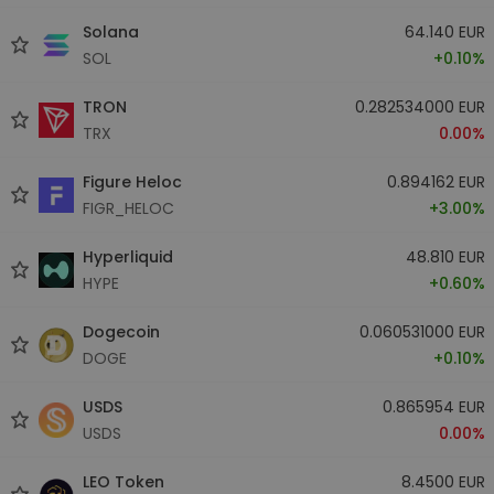
Solana
64.140 EUR
SOL
+0.10%
TRON
0.282534000 EUR
TRX
0.00%
Figure Heloc
0.894162 EUR
FIGR_HELOC
+3.00%
Hyperliquid
48.810 EUR
HYPE
+0.60%
Dogecoin
0.060531000 EUR
DOGE
+0.10%
USDS
0.865954 EUR
USDS
0.00%
LEO Token
8.4500 EUR