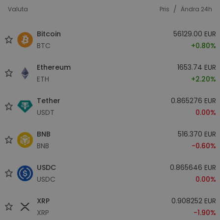
/
Valuta
Pris
Ändra 24h
Bitcoin
56129.00 EUR
BTC
+0.80%
Ethereum
1653.74 EUR
ETH
+2.20%
Tether
0.865276 EUR
USDT
0.00%
BNB
516.370 EUR
BNB
-0.60%
USDC
0.865646 EUR
USDC
0.00%
XRP
0.908252 EUR
XRP
-1.90%