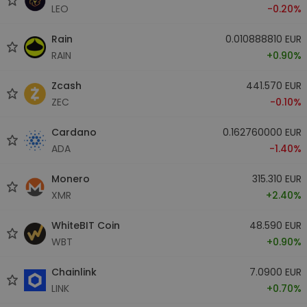
LEO
-0.20%
Rain
0.010888810 EUR
RAIN
+0.90%
Zcash
441.570 EUR
ZEC
-0.10%
Cardano
0.162760000 EUR
ADA
-1.40%
Monero
315.310 EUR
XMR
+2.40%
WhiteBIT Coin
48.590 EUR
WBT
+0.90%
Chainlink
7.0900 EUR
LINK
+0.70%