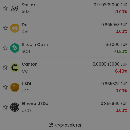
Stellar
0.140609000 EUR
XLM
-3.00%
Dai
0.865953 EUR
DAI
0.00%
Bitcoin Cash
186.000 EUR
BCH
+1.80%
Canton
0.088043000 EUR
CC
-6.40%
USD1
0.865623 EUR
USD1
0.00%
Ethena USDe
0.865660 EUR
USDE
0.00%
25
kryptovalutor