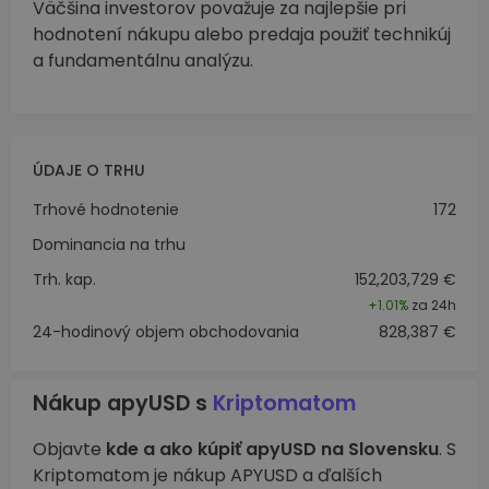
Väčšina investorov považuje za najlepšie pri
hodnotení nákupu alebo predaja použiť technikúj
a fundamentálnu analýzu.
ÚDAJE O TRHU
Trhové hodnotenie
172
Dominancia na trhu
Trh. kap.
152,203,729 €
+
1.01%
za 24h
24-hodinový objem obchodovania
828,387 €
Nákup apyUSD s
Kriptomatom
Objavte
kde a ako kúpiť apyUSD na Slovensku
. S
Kriptomatom je nákup APYUSD a ďalších