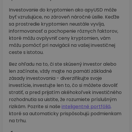
Investovanie do kryptomien ako apyUSD môže
byť vzrušujúce, no zároveň náročné úsilie. Keďže
sa prostredie kryptomien neustále vyvíja,
informovanosť a pochopenie rôznych faktorov,
ktoré môžu ovplyvniť ceny kryptomien, vám
môžu pomôcť pri navigácii na vašej investičnej
ceste s istotou.
Bez ohľadu na to, či ste skúsený investor alebo
len začínate, vždy majte na pamäti základné
zásady investovania - diverzifikujte svoje
investície, investujte len to, čo si môžete dovoliť
stratiť, a pred prijatím akéhokoľvek investičného
rozhodnutia sa uistite, že rozumiete príslušným
rizikám. Pozrite si naše
inteligentné portfóliá,
ktoré sa automaticky prispôsobujú podmienkam
na trhu.