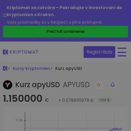
Kriptomat sa zatvára – Pokračujte v investovaní do
kryptomien s Kraken.
Vaše prostriedky sú v bezpečí a plne prístupné.
Prečítať oznámenie
Registrácia
Kurzy kryptomien
Kurz apyUSD
Kurz apyUSD
APYUSD
1.150000
€
+
0.078830978 €
7.09 %