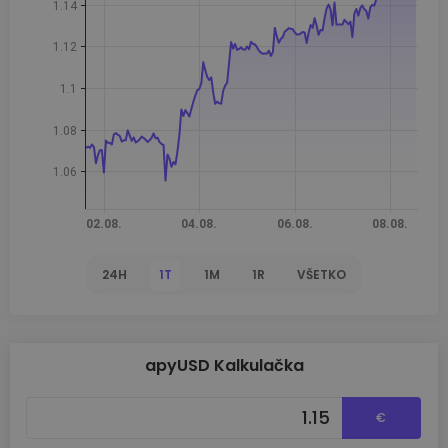
24H
1T
1M
1R
VŠETKO
apyUSD Kalkulačka
€