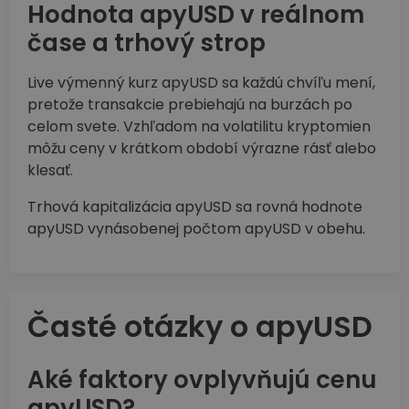
Hodnota apyUSD v reálnom
čase a trhový strop
Live výmenný kurz apyUSD sa každú chvíľu mení,
pretože transakcie prebiehajú na burzách po
celom svete. Vzhľadom na volatilitu kryptomien
môžu ceny v krátkom období výrazne rásť alebo
klesať.
Trhová kapitalizácia apyUSD sa rovná hodnote
apyUSD vynásobenej počtom apyUSD v obehu.
Časté otázky o apyUSD
Aké faktory ovplyvňujú cenu
apyUSD?