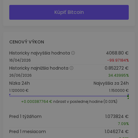
Kúpiť Bitcoin
CENOVÝ VÝKON
Historicky najvyššia hodnota
4068.80 €
16/04/2026
-99.97184%
Historicky najnižšia hodnota
0.852272 €
26/06/2026
34.43995%
Nízka 24h
Najvyššia za 24h
1.120000 €
1.150000 €
+0.000387764 €
nárast v poslednej hodine (0.03%)
Pred 1 týždňom
1.073824 €
7.09%
Pred 1 mesiacom
1.046274 €