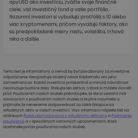
apyUSD ako investíciu, zvážte svoje finančné
ciele, váš investičný fond a vaše portfólio.
Rozumní investori si vybudujú protfóliá s 10 alebo
viac kryptomenami, pričom vyvažujú faktory, ako
sú predpokladané miery rastu, volatilita, trhová
nika a ďalšie.
Tento text je informatívny a nemal by byť považovaný za investičné
odporúčanie. Nevyjadruje osobný názor Kriptomatu ani jeho
zamestnancov. Každá investícia je riskantná a minulá návratnosť
nezaručuje budúce zisky. Riskujte len aktíva, o ktoré si môžete dovoliť
prísť. Používaním našich služieb potvrdzujete, že ste si vedomí rizík
súvisiacich s používaním našich služieb a že plne rozumiete a
prijímate, že nenesieme zodpovednosť za riziká týkajúce sa
virtuálnych aktív a vašich investícií. Viac informácií nájdete tiež na
stránkach
Riziká obchodovania s virtuálnymi aktívami
a
Podmienky
používania
a v špeciálnych varovných upozorneniach, ktoré
dostanete počas používania našich služieb.