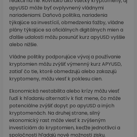
reakcii na ne. Rovnako ako všetky kryptomeny, aj
apyUSD môže byť ovplyvnený vládnymi
nariadeniami. Daňová politika, nariadenia
týkajúce sa investícií, obmedzenia ťažby, vládne
plány týkajúce sa oficiálnych digitálnych mien a
ďalšie udalosti môžu posunúť kurz apyUSD vyššie
alebo nižšie.
Vládne politiky podporujúce vývoj a používanie
kryptomien môžu zvýšiť výmenný kurz APYUSD,
zatiaľ čo tie, ktoré obmedzujú alebo zakazujú
kryptomeny, môžu viesť k poklesu cien.
Ekonomická nestabilita alebo krízy môžu viesť
ľudí k hľadaniu alternatív k fiat mene, čo môže
potenciálne zvýšiť dopyt po apyUSD a iných
kryptomenách. Na druhej strane, silný
ekonomický rast môže viesť k zvýšeným
investíciám do kryptomien, keďže jednotlivci a
spoločnosti hľadajú nové možnosti zisku.