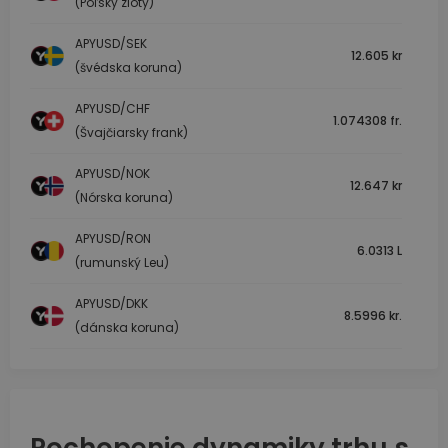
(Poľský zlotý)
APYUSD/SEK
12.605 kr
(švédska koruna)
APYUSD/CHF
1.074308 fr.
(Švajčiarsky frank)
APYUSD/NOK
12.647 kr
(Nórska koruna)
APYUSD/RON
6.0313 L
(rumunský Leu)
APYUSD/DKK
8.5996 kr.
(dánska koruna)