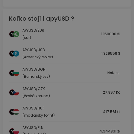
Koľko stojí 1 apyUSD ?
APYUSD/EUR
1.150000 €
(eur)
APYUSD/USD
1.329556 $
(Americký dolár)
APYUSD/BGN
NaN лв.
(Bulharský Lev)
APYUSD/CZK
27.897 Kč
(česká koruna)
APYUSD/HUF
417.561 ft
(maďarský forint)
APYUSD/PLN
4.944891 zł