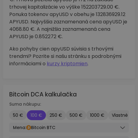
trhovej kapitalizácie vo výške 152203729.00 €.
Ponuka tokenov apyUSD v obehu je 132836929.12
APYUSD. Najvyššia zaznamenaná cena apyUSD je
4068.80 €. A najnižšia zaznamenaná cena
APYUSD je 0.852272 €.
Ako pohyby cien apyUSD súvisia s trhovými
trendmi? Pozrite si našu stránku s podrobnými
informáciami o
kurzy kriptomien
.
Bitcoin DCA kalkulačka
Suma nákupu:
50 €
100 €
250 €
500 €
1000 €
Vlastné
Mena:
Bitcoin BTC