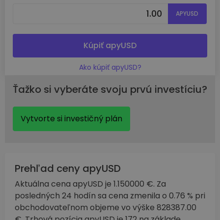
APYUSD
Kúpiť apyUSD
Ako kúpiť apyUSD?
Ťažko si vyberáte svoju prvú investíciu?
Vytvorte si investičný plán
Prehľad ceny apyUSD
Aktuálna cena apyUSD je 1.150000 €. Za
posledných 24 hodín sa cena zmenila o 0.76 % pri
obchodovateľnom objeme vo výške 828387.00
€. Trhová pozícia apyUSD je 172 na základe