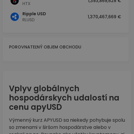
1,393,869,628 €
HTX
Ripple USD
1,370,467,669 €
RLUSD
POROVNATEĽNÝ OBJEM OBCHODU
Vplyv globálnych
hospodárskych udalostí na
cenu apyUSD
Výmenný kurz APYUSD sa niekedy pohybuje spolu
so zmenami v širšom hospodárstve alebo v