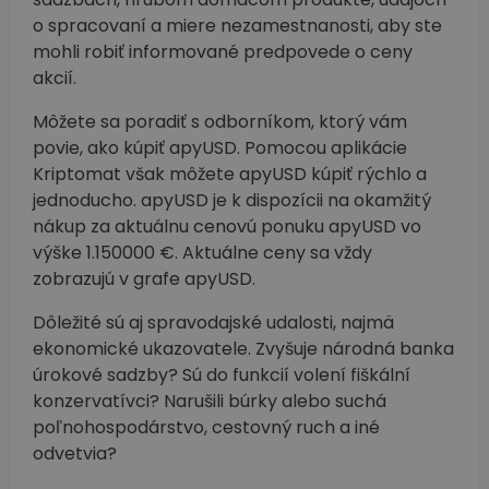
o spracovaní a miere nezamestnanosti, aby ste
mohli robiť informované predpovede o ceny
akcií.
Môžete sa poradiť s odborníkom, ktorý vám
povie, ako kúpiť apyUSD. Pomocou aplikácie
Kriptomat však môžete apyUSD kúpiť rýchlo a
jednoducho. apyUSD je k dispozícii na okamžitý
nákup za aktuálnu cenovú ponuku apyUSD vo
výške 1.150000 €. Aktuálne ceny sa vždy
zobrazujú v grafe apyUSD.
Dôležité sú aj spravodajské udalosti, najmä
ekonomické ukazovatele. Zvyšuje národná banka
úrokové sadzby? Sú do funkcií volení fiškální
konzervatívci? Narušili búrky alebo suchá
poľnohospodárstvo, cestovný ruch a iné
odvetvia?