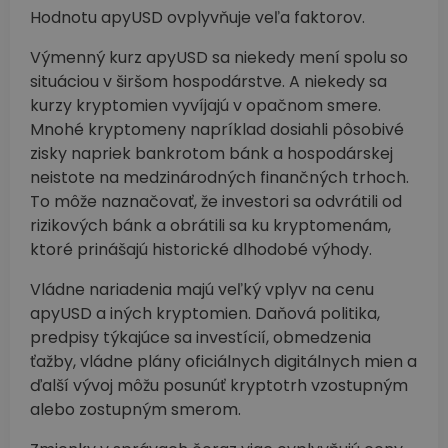
Hodnotu apyUSD ovplyvňuje veľa faktorov.
Výmenný kurz apyUSD sa niekedy mení spolu so
situáciou v širšom hospodárstve. A niekedy sa
kurzy kryptomien vyvíjajú v opačnom smere.
Mnohé kryptomeny napríklad dosiahli pôsobivé
zisky napriek bankrotom bánk a hospodárskej
neistote na medzinárodných finančných trhoch.
To môže naznačovať, že investori sa odvrátili od
rizikových bánk a obrátili sa ku kryptomenám,
ktoré prinášajú historické dlhodobé výhody.
Vládne nariadenia majú veľký vplyv na cenu
apyUSD a iných kryptomien. Daňová politika,
predpisy týkajúce sa investícií, obmedzenia
ťažby, vládne plány oficiálnych digitálnych mien a
ďalší vývoj môžu posunúť kryptotrh vzostupným
alebo zostupným smerom.