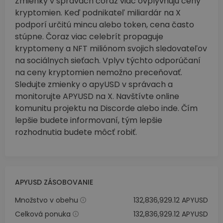
Zmienky v správach čoraz viac ovplyvňujú ceny
kryptomien. Keď podnikateľ miliardár na X
podporí určitú mincu alebo token, cena často
stúpne. Čoraz viac celebrít propaguje
kryptomeny a NFT miliónom svojich sledovateľov
na sociálnych sieťach. Vplyv týchto odporúčaní
na ceny kryptomien nemožno preceňovať.
Sledujte zmienky o apyUSD v správach a
monitorujte APYUSD na X. Navštívte online
komunitu projektu na Discorde alebo inde. Čím
lepšie budete informovaní, tým lepšie
rozhodnutia budete môcť robiť.
APYUSD ZÁSOBOVANIE
Množstvo v obehu
132,836,929.12 APYUSD
Celková ponuka
132,836,929.12 APYUSD