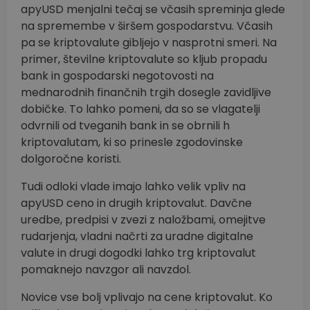
apyUSD menjalni tečaj se včasih spreminja glede
na spremembe v širšem gospodarstvu. Včasih
pa se kriptovalute gibljejo v nasprotni smeri. Na
primer, številne kriptovalute so kljub propadu
bank in gospodarski negotovosti na
mednarodnih finančnih trgih dosegle zavidljive
dobičke. To lahko pomeni, da so se vlagatelji
odvrnili od tveganih bank in se obrnili h
kriptovalutam, ki so prinesle zgodovinske
dolgoročne koristi.
Tudi odloki vlade imajo lahko velik vpliv na
apyUSD ceno in drugih kriptovalut. Davčne
uredbe, predpisi v zvezi z naložbami, omejitve
rudarjenja, vladni načrti za uradne digitalne
valute in drugi dogodki lahko trg kriptovalut
pomaknejo navzgor ali navzdol.
Novice vse bolj vplivajo na cene kriptovalut. Ko