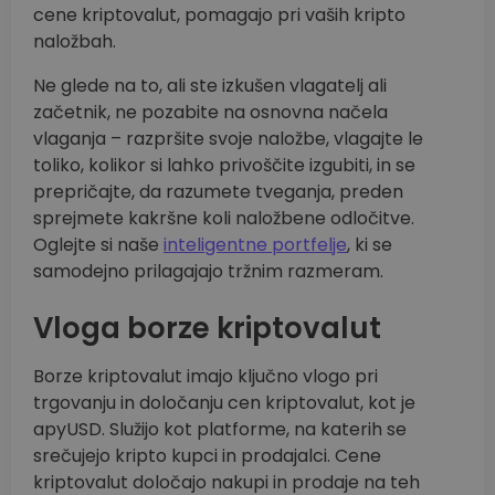
cene kriptovalut, pomagajo pri vaših kripto
naložbah.
Ne glede na to, ali ste izkušen vlagatelj ali
začetnik, ne pozabite na osnovna načela
vlaganja – razpršite svoje naložbe, vlagajte le
toliko, kolikor si lahko privoščite izgubiti, in se
prepričajte, da razumete tveganja, preden
sprejmete kakršne koli naložbene odločitve.
Oglejte si naše
inteligentne portfelje
, ki se
samodejno prilagajajo tržnim razmeram.
Vloga borze kriptovalut
Borze kriptovalut imajo ključno vlogo pri
trgovanju in določanju cen kriptovalut, kot je
apyUSD. Služijo kot platforme, na katerih se
srečujejo kripto kupci in prodajalci. Cene
kriptovalut določajo nakupi in prodaje na teh