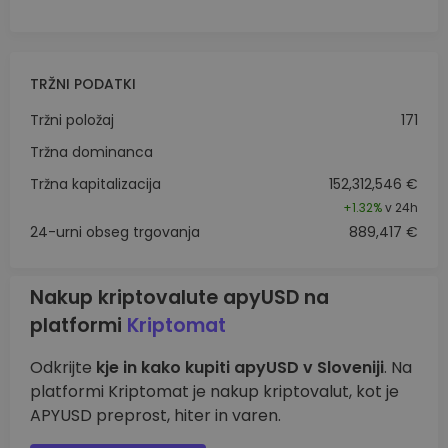
TRŽNI PODATKI
Tržni položaj
171
Tržna dominanca
Tržna kapitalizacija
152,312,546 €
+
1.32%
v 24h
24-urni obseg trgovanja
889,417 €
Nakup kriptovalute apyUSD na
platformi
Kriptomat
Odkrijte
kje in kako kupiti apyUSD v Sloveniji
. Na
platformi Kriptomat je nakup kriptovalut, kot je
APYUSD preprost, hiter in varen.