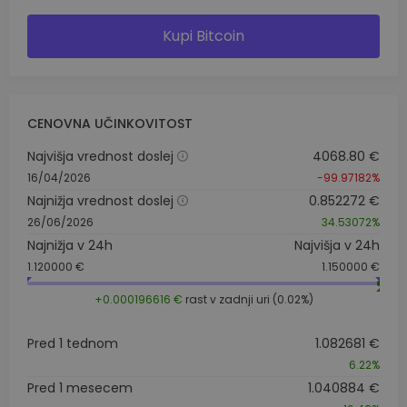
Kupi Bitcoin
CENOVNA UČINKOVITOST
Najvišja vrednost doslej
4068.80 €
16/04/2026
-99.97182%
Najnižja vrednost doslej
0.852272 €
26/06/2026
34.53072%
Najnižja v 24h
Najvišja v 24h
1.120000 €
1.150000 €
+0.000196616 €
rast v zadnji uri (0.02%)
Pred 1 tednom
1.082681 €
6.22%
Pred 1 mesecem
1.040884 €