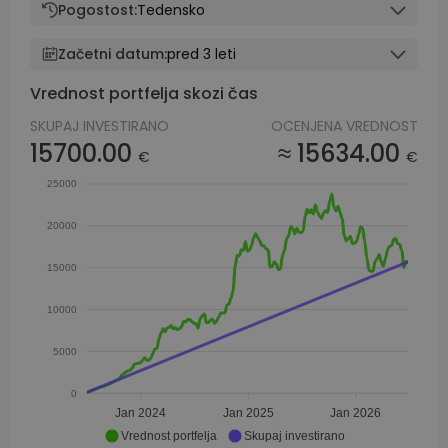
Pogostost:
Tedensko
Začetni datum:
pred 3 leti
Vrednost portfelja skozi čas
SKUPAJ INVESTIRANO
OCENJENA VREDNOST
15700.00
≈ 15634.00
€
€
25000
20000
15000
10000
5000
0
Jan 2024
Jan 2025
Jan 2026
Vrednost portfelja
Skupaj investirano