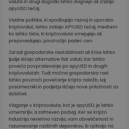
valute in drugi dogodki lahko dvignejo ali znižajo
apyUSD tečaj.
Vladne politike, ki spodbujajo razvoj in uporabo
kriptovalut, lahko zvišajo APYUSD tečaj, medtem
ko lahko tiste, ki kriptovalute omejujejo ali
prepovedujejo, povzročijo padec cen.
Zaradi gospodarske nestabilnosti ali krize lahko
ljudje iščejo alternative fiat valuti, kar lahko
poveča povpraševanje po apyUSD in drugih
kriptovalutah. Tudi močna gospodarska rast
lahko povzroči povečanje kripto naložb, saj
posamezniki in podjetja iščejo nove priložnosti za
dobiček.
Vlaganje v kriptovalute, kot je apyUSD, je lahko
vznemirljiv, a zahteven podvig. Ker se kripto
industrija nenehno razvija, vam obveščenost in
razumevanje različnih dejavnikov, ki vplivajo na