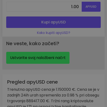
APYUSD
Kupi apyUSD
Kako kupiti apyUSD?
Ne veste, kako začeti?
Ustvarite svoj naložbeni načrt
Pregled apyUSD cene
Trenutna apyUSD cena je 1.150000 €. Cena se je v
zadnjih 24ih urah spremenila za 0.98 % pri obsegu
trgovanja 889417.00 €. Tržni rang kriptovalute
apyUSD je 171 na osnovi tržne kapitalizacije