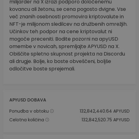
milijarder na X izrazi podporo določenemu
kovancu ali žetonu, se cena pogosto dvigne. Vse
več znanih osebnosti promovira kriptovalute in
NFT-je milijonom sledilcev na družbenih omrežjih.
Učinkov teh podpor na cene kriptovalut ni
mogoče preceniti. Bodite pozorni na apyUSD
omembe v novicah, spremljajte APYUSD na X.
Obiščite spletno skupnost projekta na Discordu
ali drugje. Bolje, ko boste obveščeni, boljše
odločitve boste sprejemali.
APYUSD DOBAVA
Ponudba v obtoku
132,842,440.64 APYUSD
Celotna količina
132,842,520.75 APYUSD