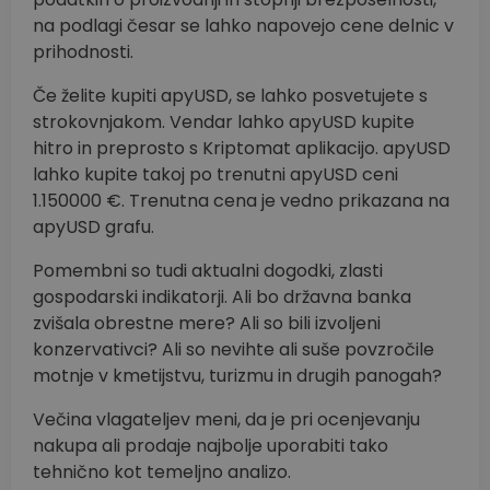
na podlagi česar se lahko napovejo cene delnic v
prihodnosti.
Če želite kupiti apyUSD, se lahko posvetujete s
strokovnjakom. Vendar lahko apyUSD kupite
hitro in preprosto s Kriptomat aplikacijo. apyUSD
lahko kupite takoj po trenutni apyUSD ceni
1.150000 €. Trenutna cena je vedno prikazana na
apyUSD grafu.
Pomembni so tudi aktualni dogodki, zlasti
gospodarski indikatorji. Ali bo državna banka
zvišala obrestne mere? Ali so bili izvoljeni
konzervativci? Ali so nevihte ali suše povzročile
motnje v kmetijstvu, turizmu in drugih panogah?
Večina vlagateljev meni, da je pri ocenjevanju
nakupa ali prodaje najbolje uporabiti tako
tehnično kot temeljno analizo.