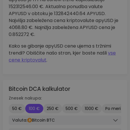
152312546.00 €. Aktualna ponudba valute
APYUSD v obtoku je 132842440.64 APYUSD.
Najvišja zabeležena cena kriptovalute apyUSD je
4068.80 €. Najnižja zabeležena APYUSD cena je
0.852272 €.
Kako se gibanje apyUSD cene ujema s tržnimi
trendi? Obiščite našo stran, kjer boste našli
vse
cene kriptovalut
.
Bitcoin DCA kalkulator
Znesek nakupa:
50 €
100 €
250 €
500 €
1000 €
Po meri
Valuta:
Bitcoin BTC