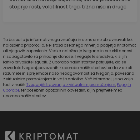
stopnje rasti, volatilnost trga, tržna niša in drugo.
To besedilo je informativnega značaja in se ne sme obravnavati kot
naložbeno priporočilo. Ne izraža osebnega mnenja podjetja Kriptomat
ali njegovih zaposlenih. Vsaka naložba je tvegana in pretekli donosi
niso zagotovilo za prihodnje donose. Tvegajte le sredstva, ki si jih
lahko privoščite izgubiti. Z uporabo naših storitev potrjujete, da se
zavedate tveganj, povezanih z uporabo naših storitev, ter da v celoti
razumete in sprejemate našo neodgovornost za tveganja, povezana
z virtualnim premoženjem in vašo naložbo. Več informacij je na voljo
tudi v naših
Tveganjih trgovanja z virtualnim premoženjem
,
Pogojih
uporabe
, ter posebnih opozorilnih obvestilih, ki jih prejmete med
uporabo naših storitev.