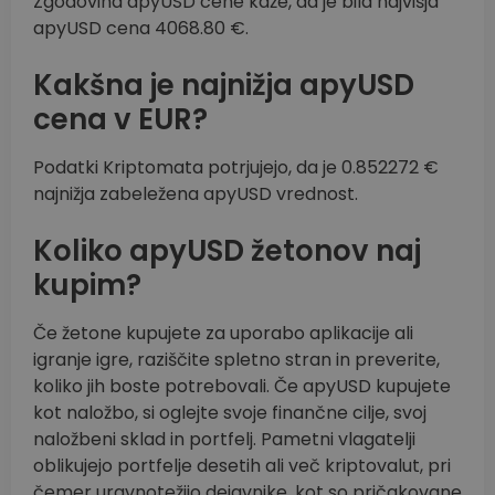
Zgodovina apyUSD cene kaže, da je bila najvišja
apyUSD cena 4068.80 €.
Kakšna je najnižja apyUSD
cena v EUR?
Podatki Kriptomata potrjujejo, da je 0.852272 €
najnižja zabeležena apyUSD vrednost.
Koliko apyUSD žetonov naj
kupim?
Če žetone kupujete za uporabo aplikacije ali
igranje igre, raziščite spletno stran in preverite,
koliko jih boste potrebovali. Če apyUSD kupujete
kot naložbo, si oglejte svoje finančne cilje, svoj
naložbeni sklad in portfelj. Pametni vlagatelji
oblikujejo portfelje desetih ali več kriptovalut, pri
čemer uravnotežijo dejavnike, kot so pričakovane