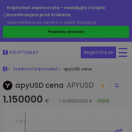
Kriptomat zapira vrata – nadaljujte s kripto
investiranjem prek Krakena.
Vaša sredstva so varna in v celoti dostopna.
Preberite obvestilo
Registriraj se
Vrednost kriptovalut
apyUSD cena
apyUSD cena
APYUSD
1.150000
€
+
0.082602261 €
6.22 %