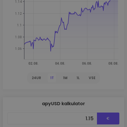
24UR
1T
1M
1L
VSE
apyUSD kalkulator
€