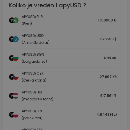
Koliko je vreden 1 apyUSD ?
APYUSD/EUR
1.150000 €
(Evro)
APYUSD/USD
1.329556 $
(Ameriški dolar)
APYUSD/BGN
NaN лв.
(bolgarski lev)
APYUSD/CZK
27.897 Kč
(Češka krona)
APYUSD/HUF
417.561 ft
(madžarski forint)
APYUSD/PLN
4.944891 zł
(poljski zlot)
APYUSD/SEK