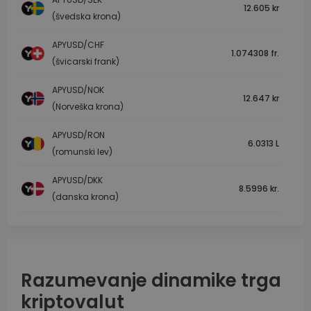
12.605 kr
(švedska krona)
APYUSD/CHF
1.074308 fr.
(švicarski frank)
APYUSD/NOK
12.647 kr
(Norveška krona)
APYUSD/RON
6.0313 L
(romunski lev)
APYUSD/DKK
8.5996 kr.
(danska krona)
Razumevanje dinamike trga
kriptovalut