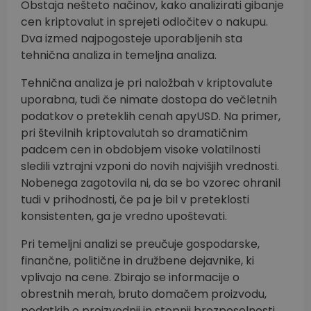
Obstaja nešteto načinov, kako analizirati gibanje
cen kriptovalut in sprejeti odločitev o nakupu.
Dva izmed najpogosteje uporabljenih sta
tehnična analiza in temeljna analiza.
Tehnična analiza je pri naložbah v kriptovalute
uporabna, tudi če nimate dostopa do večletnih
podatkov o preteklih cenah apyUSD. Na primer,
pri številnih kriptovalutah so dramatičnim
padcem cen in obdobjem visoke volatilnosti
sledili vztrajni vzponi do novih najvišjih vrednosti.
Nobenega zagotovila ni, da se bo vzorec ohranil
tudi v prihodnosti, če pa je bil v preteklosti
konsistenten, ga je vredno upoštevati.
Pri temeljni analizi se preučuje gospodarske,
finančne, politične in družbene dejavnike, ki
vplivajo na cene. Zbirajo se informacije o
obrestnih merah, bruto domačem proizvodu,
podatkih o proizvodnji in stopnji brezposelnosti,