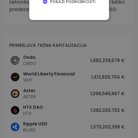
tehnologij s strani obstoječih konkurentov lahko
POKAŽI PODROBNOSTI
predstavlja tveganje za tržni položaj apyUSD.
NUJNO POTREBNI
IZVEDBENI
CILJANJE
PRIMERLJIVA TRŽNA KAPITALIZACIJA
FUNKCIONALNOST
Ondo
1,482,239,578 €
ONDO
World Liberty Financial
1,412,825,704 €
WLFI
Aster
1,398,045,667 €
ASTER
HTX DAO
1,392,330,732 €
HTX
Ripple USD
1,370,202,398 €
RLUSD