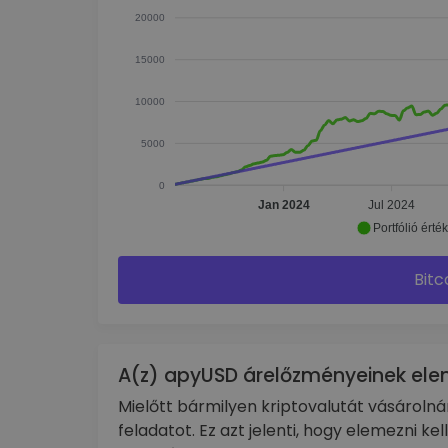
20000
15000
10000
5000
0
Jan 2024
Jul 2024
Portfólió érté
Bitc
A(z) apyUSD árelőzményeinek el
Mielőtt bármilyen kriptovalutát vásároln
feladatot. Ez azt jelenti, hogy elemezni ke