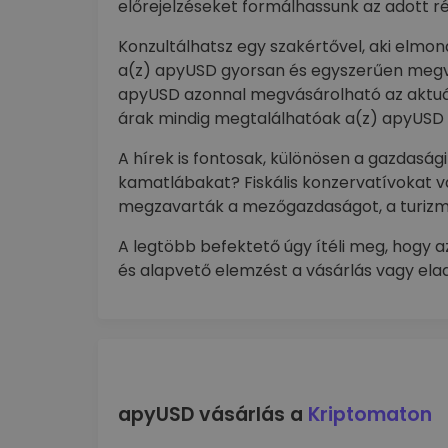
előrejelzéseket formálhassunk az adott r
Konzultálhatsz egy szakértővel, aki elmo
a(z) apyUSD gyorsan és egyszerűen megvá
apyUSD azonnal megvásárolható az aktuáli
árak mindig megtalálhatóak a(z) apyUSD
A hírek is fontosak, különösen a gazdaság
kamatlábakat? Fiskális konzervatívokat 
megzavarták a mezőgazdaságot, a turizm
A legtöbb befektető úgy ítéli meg, hogy a
és alapvető elemzést a vásárlás vagy elad
apyUSD vásárlás a
Kriptomaton