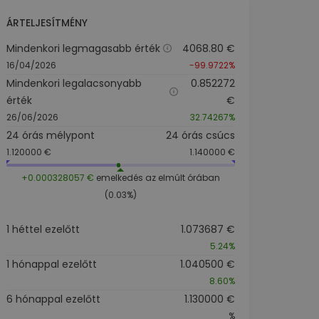
ÁRTELJESÍTMÉNY
Mindenkori legmagasabb érték
4068.80 €
16/04/2026
-99.9722%
Mindenkori legalacsonyabb
0.852272
érték
€
26/06/2026
32.74267%
24 órás mélypont
24 órás csúcs
1.120000 €
1.140000 €
+0.000328057 €
emelkedés az elmúlt órában
(0.03%)
1 héttel ezelőtt
1.073687 €
5.24%
1 hónappal ezelőtt
1.040500 €
8.60%
6 hónappal ezelőtt
1.130000 €
%