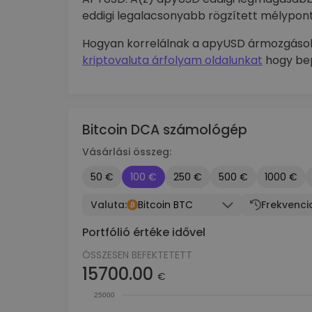
eddigi legalacsonyabb rögzített mélypont
Hogyan korrelálnak a apyUSD ármozgások
kriptovaluta árfolyam oldalunkat
hogy bep
Bitcoin DCA számológép
Vásárlási összeg:
50 €
100 €
250 €
500 €
1000 €
Valuta:
Bitcoin BTC
Frekvenci
Portfólió értéke idővel
ÖSSZESEN BEFEKTETETT
15700.00
€
25000