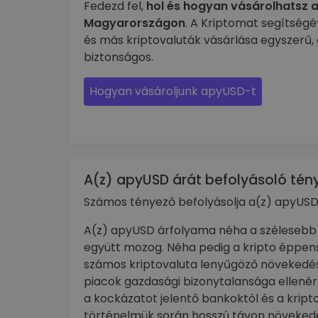
Fedezd fel,
hol és hogyan vásárolhatsz 
Magyarországon
. A Kriptomat segítség
és más kriptovaluták vásárlása egyszerű, 
biztonságos.
Hogyan vásároljunk apyUSD-t
A(z) apyUSD árát befolyásoló tén
Számos tényező befolyásolja a(z) apyUSD
A(z) apyUSD árfolyama néha a szélesebb 
együtt mozog. Néha pedig a kripto éppens
számos kriptovaluta lenyűgöző növekedés
piacok gazdasági bizonytalansága ellenére.
a kockázatot jelentő bankoktól és a kript
történelmük során hosszú távon növekedés