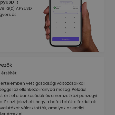
apyUSD-t
ével a(z) APYUSD
gyors és
yezők
 értékét.
értelemben vett gazdasági változásokkal
éggel az ellenkező irányba mozog. Például
t ért el a bankcsődök és a nemzetközi pénzügyi
 Ez azt jelezheti, hogy a befektetők elfordultak
ovalutákat választották, amelyek az eddigi
t értek el.