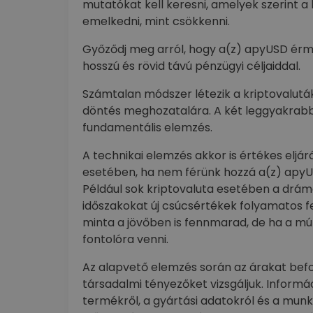
mutatókat kell keresni, amelyek szerint 
emelkedni, mint csökkenni.
Győződj meg arról, hogy a(z) apyUSD érm
hosszú és rövid távú pénzügyi céljaiddal.
Számtalan módszer létezik a kriptovalutá
döntés meghozatalára. A két leggyakrabb
fundamentális elemzés.
A technikai elemzés akkor is értékes eljá
esetében, ha nem férünk hozzá a(z) apyUS
Például sok kriptovaluta esetében a dráma
időszakokat új csúcsértékek folyamatos fe
minta a jövőben is fennmarad, de ha a mú
fontolóra venni.
Az alapvető elemzés során az árakat befol
társadalmi tényezőket vizsgáljuk. Informá
termékről, a gyártási adatokról és a munk