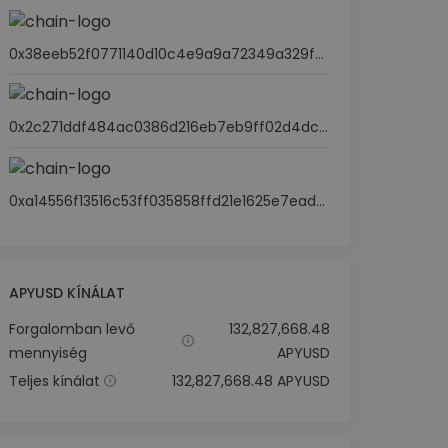
0x38eeb52f0771140d10c4e9a9a72349a329fe8a6a
0x2c271ddf484ac0386d216eb7eb9ff02d4dc0f6aa
0xa14556f13516c53ff035858ffd21e1625e7eadfd
APYUSD KÍNÁLAT
Forgalomban levő
132,827,668.48
mennyiség
APYUSD
Teljes kínálat
132,827,668.48 APYUSD