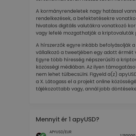
A kormányrendeletek nagy hatással vanna
rendelkezések, a befektetésekre vonatkoz
hivatalos digitális valutákra vonatkozó k
vagy lefelé mozgathatják a kriptovaluták 
A hírszerzők egyre inkább befolyásolják a 
vállalkozó a tweetjében egy adott érmét 
Egyre több híresség népszerűsíti a kripto
közösségi médiában. Az ilyen támogatások
nem lehet túlbecsülni. Figyeld a(z) apyU
a X. Látogass el a projekt online közössé
tájékozottabb vagy, annál jobb döntéseke
Mennyit ér 1 apyUSD?
APYUSD/EUR
1.130000