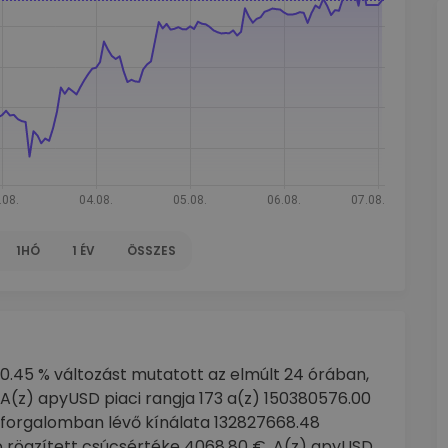
1HÓ
1 ÉV
ÖSSZES
r0.45 % változást mutatott az elmúlt 24 órában,
 A(z) apyUSD piaci rangja 173 a(z) 150380576.00
D forgalomban lévő kínálata 132827668.48
 rögzített csúcsértéke 4068.80 €. A(z) apyUSD