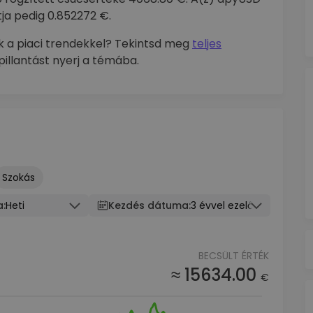
ja pedig 0.852272 €.
 a piaci trendekkel? Tekintsd meg
teljes
illantást nyerj a témába.
Szokás
a:
Heti
Kezdés dátuma:
3 évvel ezelőtt
BECSÜLT ÉRTÉK
≈ 15634.00
€