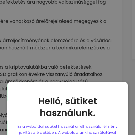
a befektetés ára nagyobb valószínűséggel fog
ére vonatkozó árelőrejelzésed megegyezik a
k árteljesítményének elemzésére és a vásárlási
an használt módszer a technikai elemzés és a
rás a kriptovalutákba való befektetések
D grafikon évekre visszanyúló áradataihoz.
i árcsökkenést és a nagy volatilitású
lállítása követte. Nincs garancia arra, hogy a
ltban következetes volt, akkor érdemes
Helló, sütiket
használunk.
yásoló gazdasági, pénzügyi, politikai és
ciókat gyűjtünk a kamatlábakról, a bruttó hazai
Ez a weboldal sütiket használ a felhasználói élmény
anélküliségi rátákról, hogy megalapozott
javítása érdekében. A weboldalunk használatával