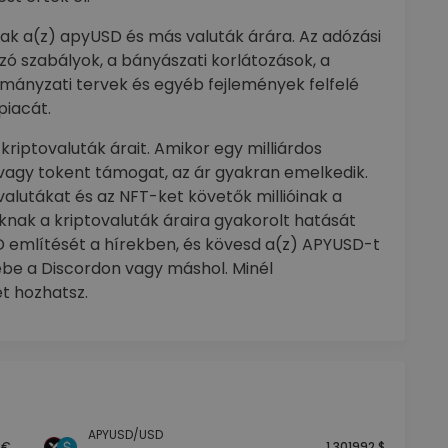
k a(z) apyUSD és más valuták árára. Az adózási
ó szabályok, a bányászati korlátozások, a
ormányzati tervek és egyéb fejlemények felfelé
piacát.
kriptovaluták árait. Amikor egy milliárdos
vagy tokent támogat, az ár gyakran emelkedik.
valutákat és az NFT-ket követők millióinak a
nak a kriptovaluták áraira gyakorolt hatását
SD említését a hírekben, és kövesd a(z) APYUSD-t
gébe a Discordon vagy máshol. Minél
t hozhatsz.
APYUSD/USD
 €
1.301992 $