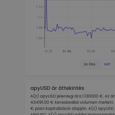
kriptotárca
24 ÓRA
1HÉT
apyUSD ár áttekintés
A(z) apyUSD jelenlegi ára 1.130000 €. Az á
434191.00 € kereskedési volumen mellett.
€ piaci kapitalizáció alapján. A(z) apyUS
APYUSD. A(z) apyUSD eddigi legmagasabb