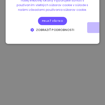
našej webovej lokality vyjadrujete súhlas s
používaním všetkých súborov cookie v súlade s
0.867648 €
0.00%
3.4B €
našimi zásadami používania súborov cookie.
PRIJAŤ VŠETKO
ZOBRAZIŤ PODROBNOSTI
NEVYHNUTNE POTREBNÉ
VÝKONNOSŤ
CIELENIE
FUNKCIE