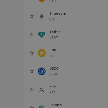
BTC
Investičný prieskumník
Nájdi svoju krypto stratégiu
Ethereum
ETH
Tether
USDT
BNB
BNB
USDC
USDC
XRP
XRP
Solana