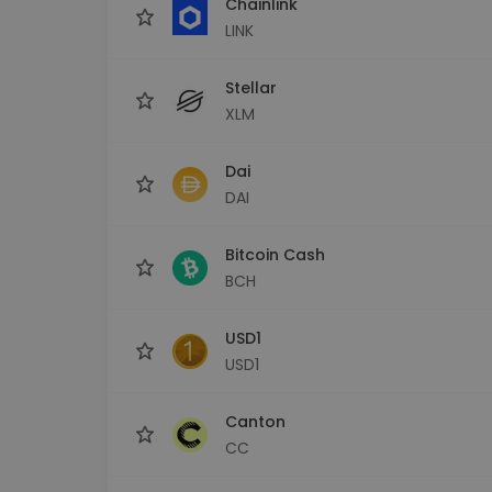
Chainlink
LINK
Stellar
XLM
Dai
DAI
Bitcoin Cash
BCH
USD1
USD1
Canton
CC