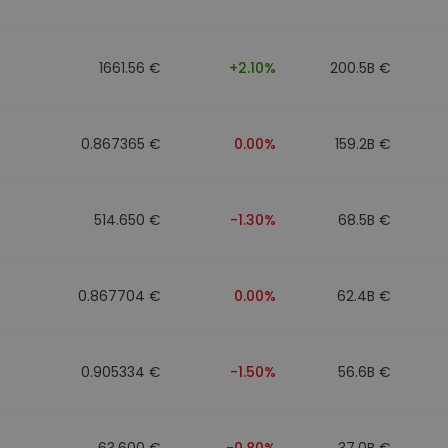
1661.56 €
+2.10%
200.5B €
0.867365 €
0.00%
159.2B €
514.650 €
-1.30%
68.5B €
0.867704 €
0.00%
62.4B €
0.905334 €
-1.50%
56.6B €
63.600 €
-0.80%
37.0B €