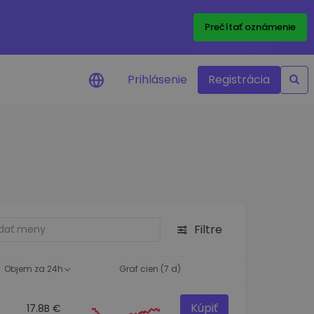
Prečítať oznámenie
Prihlásenie
Registrácia
a na cenu
 ceny vašich
kenov v reálnom
ktíva
Filtre
né príležitosti
fólia
oznatky pre optimálny
Objem za 24h
Graf cien (7 d)
Kúpiť
17.8B €