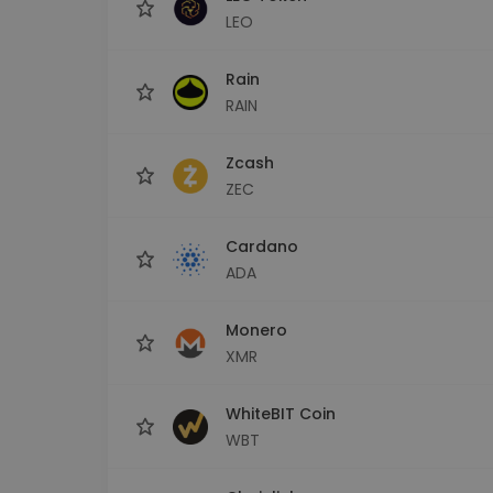
LEO
Rain
RAIN
Zcash
ZEC
Cardano
ADA
Monero
XMR
WhiteBIT Coin
WBT