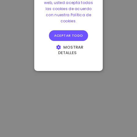
web, usted acepta todas
las cookies de acuerdo
con nuestra Política de
cookies.
ACEPTAR TODO
MOSTRAR
DETALLES
COOKIES
ESTRICTAMENTE
NECESARIAS
COOKIES DE
RENDIMIENTO
COOKIES DE
PREFERENCIAS
COOKIES DE
FUNCIONALIDAD