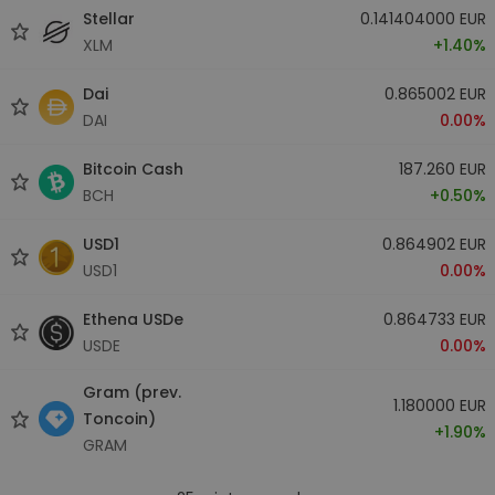
Stellar
0.141404000 EUR
XLM
+1.40%
Dai
0.865002 EUR
DAI
0.00%
Bitcoin Cash
187.260 EUR
BCH
+0.50%
USD1
0.864902 EUR
USD1
0.00%
Ethena USDe
0.864733 EUR
USDE
0.00%
Gram (prev.
1.180000 EUR
Toncoin)
+1.90%
GRAM