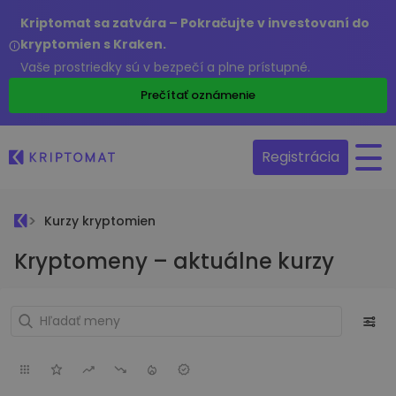
Kriptomat sa zatvára – Pokračujte v investovaní do
kryptomien s Kraken.
Vaše prostriedky sú v bezpečí a plne prístupné.
Prečítať oznámenie
Registrácia
Kurzy kryptomien
Kryptomeny – aktuálne kurzy