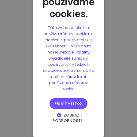
používame
cookies.
Táto webová lokalita
používa súbory cookie na
zlepšenie používateľskej
skúsenosti. Používaním
našej webovej lokality
vyjadrujete súhlas s
používaním všetkých
súborov cookie v súlade s
našimi zásadami
používania súborov
cookie.
PRIJAŤ VŠETKO
ZOBRAZIŤ
PODROBNOSTI
NEVYHNUTNE
POTREBNÉ