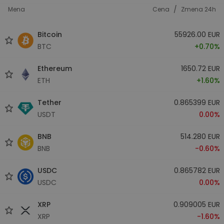
/
Mena
Cena
Zmena 24h
Bitcoin
55926.00 EUR
BTC
+0.70%
Ethereum
1650.72 EUR
ETH
+1.60%
Tether
0.865399 EUR
USDT
0.00%
BNB
514.280 EUR
BNB
-0.60%
USDC
0.865782 EUR
USDC
0.00%
XRP
0.909005 EUR
XRP
-1.60%