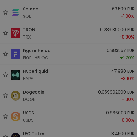
Solana
63.590 EUR
SOL
-1.00%
TRON
0.283139000 EUR
TRX
-0.30%
Figure Heloc
0.883557 EUR
FIGR_HELOC
+1.70%
Hyperliquid
47.980 EUR
HYPE
-3.10%
Dogecoin
0.059902000 EUR
DOGE
-1.10%
USDS
0.866093 EUR
USDS
0.00%
LEO Token
8.4500 EUR