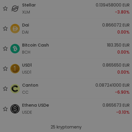
Stellar
0.139458000 EUR
XLM
-3.80%
Dai
0.866072 EUR
DAI
0.00%
Bitcoin Cash
183.350 EUR
BCH
0.00%
USD1
0.865650 EUR
USD1
0.00%
Canton
0.087241000 EUR
CC
-6.90%
Ethena USDe
0.865673 EUR
USDE
-0.10%
25
kryptomeny