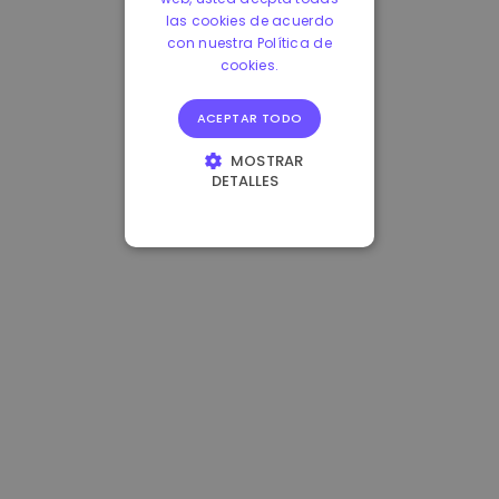
las cookies de acuerdo
con nuestra Política de
cookies.
ACEPTAR TODO
MOSTRAR
DETALLES
COOKIES
ESTRICTAMENTE
NECESARIAS
COOKIES DE
RENDIMIENTO
COOKIES DE
PREFERENCIAS
COOKIES DE
FUNCIONALIDAD