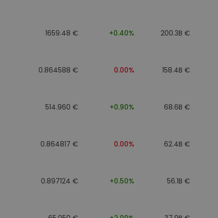
1659.48 €
+0.40%
200.3B €
0.864588 €
0.00%
158.4B €
514.960 €
+0.90%
68.6B €
0.864817 €
0.00%
62.4B €
0.897124 €
+0.50%
56.1B €
65.050 €
+2.00%
37.9B €