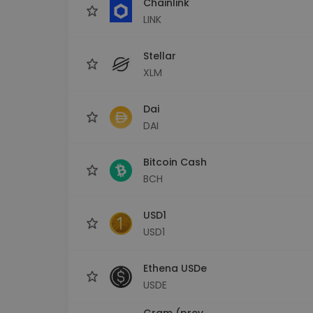
Chainlink
LINK
Stellar
XLM
Dai
DAI
Bitcoin Cash
BCH
USD1
USD1
Ethena USDe
USDE
Gram (prev.