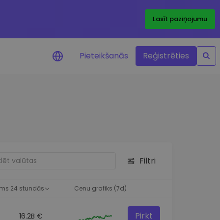
Lasīt paziņojumu
Pieteikšanās
Reģistrēties
ājumi par cenām
ienītāko žetonu cenu
ājumi reāllaikā
 investīciju iespējas
Filtri
a analīze
tziņas optimālai
ai
ms 24 stundās
Cenu grafiks (7d)
Pirkt
16.2B €