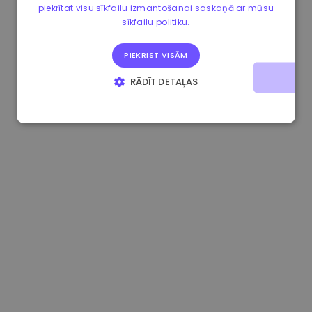
piekrītat visu sīkfailu izmantošanai saskaņā ar mūsu
1.180000 €
+1.90%
3.2B €
sīkfailu politiku.
PIEKRIST VISĀM
RĀDĪT DETAĻAS
STRIKTI NEPIECIEŠAMIE
VEIKTSPĒJAS
MĒRĶA
FUNKCIONALITĀTES