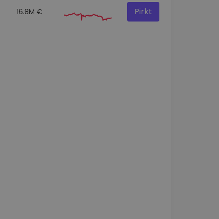
Pirkt
16.8M €