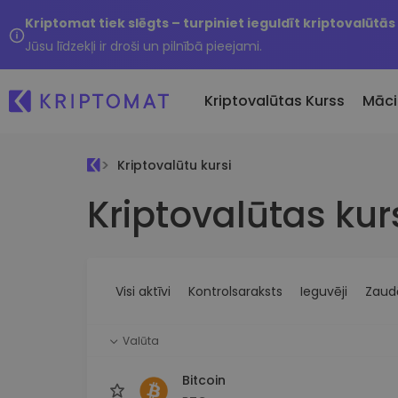
Kriptomat tiek slēgts – turpiniet ieguldīt kriptovalūtās
Jūsu līdzekļi ir droši un pilnībā pieejami.
Kriptovalūtas Kurss
Māci
Kriptovalūtu kursi
Pirkt un pārdot kripto
Kriptovalūtas kur
Visas cenas
Tikko 
Pērciet vairāk nekā 300
Vairāk nekā 300 kriptovalūtu
Nesen 
kriptovalūtas
Ja es
Lielākie Ieguvēji un Zaudētāji
Kripto maiņa
vērtī
Atrodiet investīciju iespējas
Vairāk nekā 1000 valūtu pā
...šodi
iespējas
Visi aktīvi
Kontrolsaraksts
Ieguvēji
Zaudē
Inteliģentie portfeļi
Gudrs veids, kā investēt
Valūta
kriptovalūtās
Kriptomat Maks
Bitcoin
Drošs un vienkāršs kriptova