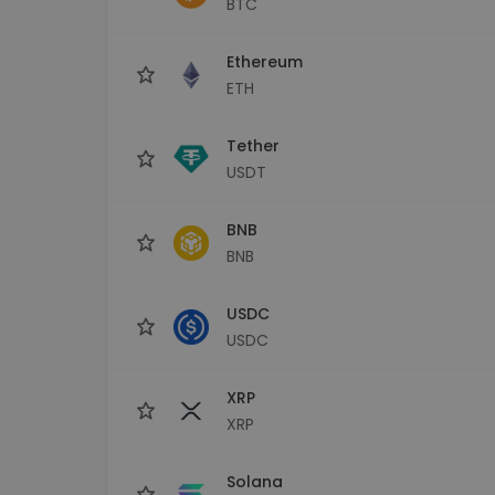
BTC
maks
Ieguldījumu palīgs
Ethereum
Atrodi savu kripto stratēģiju
ETH
Tether
USDT
BNB
BNB
USDC
USDC
XRP
XRP
Solana