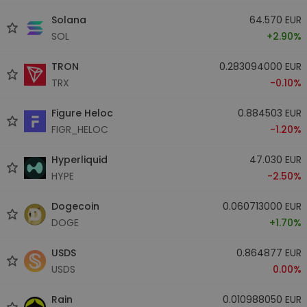
Solana
64.570 EUR
SOL
+2.90%
TRON
0.283094000 EUR
TRX
-0.10%
Figure Heloc
0.884503 EUR
FIGR_HELOC
-1.20%
Hyperliquid
47.030 EUR
HYPE
-2.50%
Dogecoin
0.060713000 EUR
DOGE
+1.70%
USDS
0.864877 EUR
USDS
0.00%
Rain
0.010988050 EUR