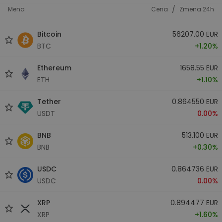
/
Mena
Cena
Zmena 24h
Bitcoin
56207.00 EUR
BTC
+1.20%
Ethereum
1658.55 EUR
ETH
+1.10%
Tether
0.864550 EUR
USDT
0.00%
BNB
513.100 EUR
BNB
+0.30%
USDC
0.864736 EUR
USDC
0.00%
XRP
0.894477 EUR
XRP
+1.60%