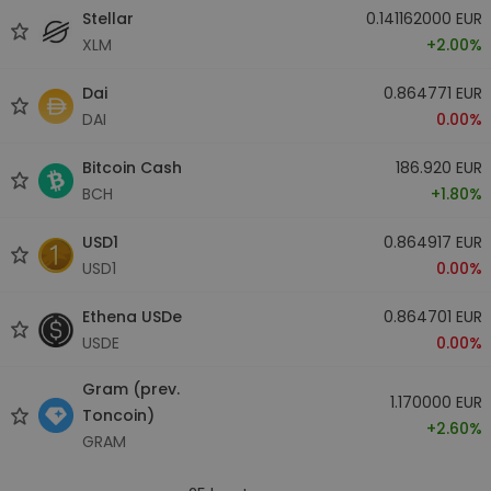
Stellar
0.141162000 EUR
XLM
+2.00%
Dai
0.864771 EUR
DAI
0.00%
Bitcoin Cash
186.920 EUR
BCH
+1.80%
USD1
0.864917 EUR
USD1
0.00%
Ethena USDe
0.864701 EUR
USDE
0.00%
Gram (prev.
1.170000 EUR
Toncoin)
+2.60%
GRAM