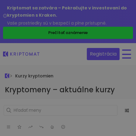
Kriptomat sa zatvára – Pokračujte v investovaní do
kryptomien s Kraken.
Vaše prostriedky sú v bezpečí a plne prístupné.
Prečítať oznámenie
Registrácia
Kurzy kryptomien
Kryptomeny – aktuálne kurzy