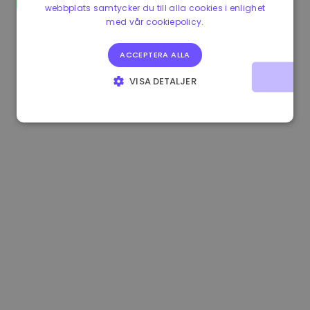
webbplats samtycker du till alla cookies i enlighet
1.180000 €
+1.90%
3.2B €
med vår cookiepolicy.
ACCEPTERA ALLA
VISA DETALJER
STRIKT NÖDVÄNDIGT
PRESTANDA
INRIKTNING
FUNKTIONER