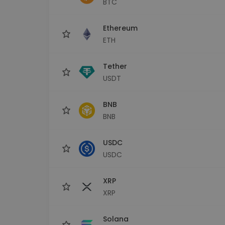
BTC
Investeringsutforskare
Hitta din kryptostrategi
Ethereum
ETH
Tether
USDT
BNB
BNB
USDC
USDC
XRP
XRP
Solana