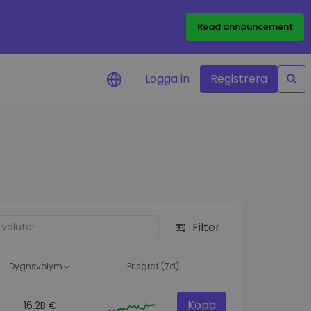
Read announcement
Logga in
Registrera
rm
eringar i realtid för dina
nt
 tillgångar
nvesteringsmöjligheter
Filter
analys
ikter för optimal
a
Dygnsvolym
Prisgraf (7d)
Köpa
16.2B €