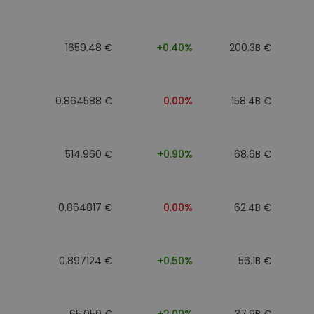
n
1659.48 €
+0.40%
200.3B €
0.864588 €
0.00%
158.4B €
514.960 €
+0.90%
68.6B €
0.864817 €
0.00%
62.4B €
0.897124 €
+0.50%
56.1B €
65.050 €
+2.00%
37.9B €