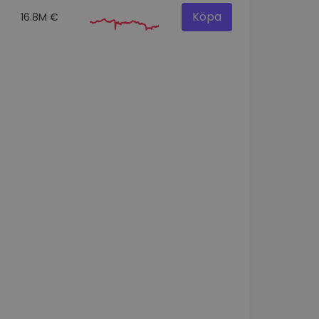
Köpa
16.8M €