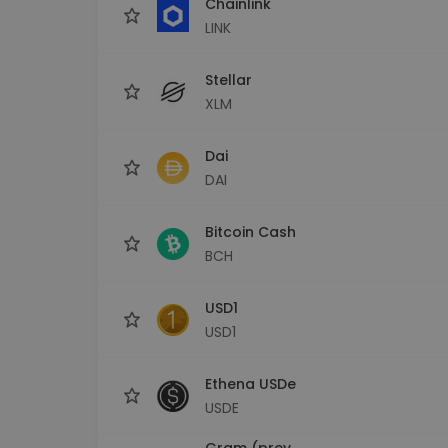
Chainlink
LINK
Stellar
XLM
Dai
DAI
Bitcoin Cash
BCH
USD1
USD1
Ethena USDe
USDE
Gram (prev.