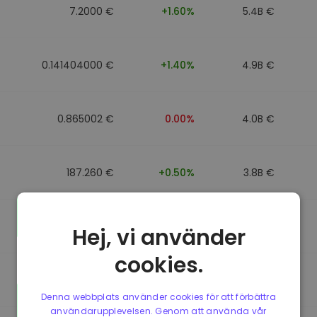
7.2000 €
+1.60%
5.4B €
0.141404000 €
+1.40%
4.9B €
0.865002 €
0.00%
4.0B €
187.260 €
+0.50%
3.8B €
0.864902 €
0.00%
3.5B €
Hej, vi använder
cookies.
0.864733 €
0.00%
3.4B €
Denna webbplats använder cookies för att förbättra
användarupplevelsen. Genom att använda vår