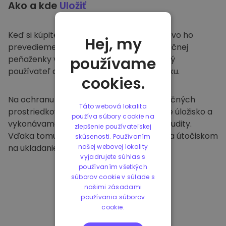
Ako a kde
Uložiť
Keď si kúpite na
Kriptomat
, bezproblémovo ho
Hej, my
prevedieme do vašej vyhradenej a bezpečnej
peňaženky v rámci našej platformy. Každý
používame
používateľ dostane individuálnu peňaženku.
cookies.
Na ochranu našich zákazníkov a ich finančných
Táto webová lokalita
prostriedkov ponúkame bezpečné offline úložisko a
používa súbory cookie na
vykonávame pravidelné bezpečnostné audity.
zlepšenie používateľskej
Vďaka tomuto prístupu je naša platforma útočiskom
skúsenosti. Používaním
na ukladanie a iných kryptomien.
našej webovej lokality
vyjadrujete súhlas s
používaním všetkých
súborov cookie v súlade s
našimi zásadami
používania súborov
cookie.