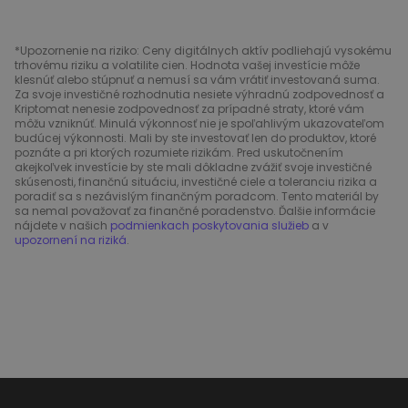
*Upozornenie na riziko: Ceny digitálnych aktív podliehajú vysokému
trhovému riziku a volatilite cien. Hodnota vašej investície môže
klesnúť alebo stúpnuť a nemusí sa vám vrátiť investovaná suma.
Za svoje investičné rozhodnutia nesiete výhradnú zodpovednosť a
Kriptomat nenesie zodpovednosť za prípadné straty, ktoré vám
môžu vzniknúť. Minulá výkonnosť nie je spoľahlivým ukazovateľom
budúcej výkonnosti. Mali by ste investovať len do produktov, ktoré
poznáte a pri ktorých rozumiete rizikám. Pred uskutočnením
akejkoľvek investície by ste mali dôkladne zvážiť svoje investičné
skúsenosti, finančnú situáciu, investičné ciele a toleranciu rizika a
poradiť sa s nezávislým finančným poradcom. Tento materiál by
sa nemal považovať za finančné poradenstvo. Ďalšie informácie
nájdete v našich
podmienkach poskytovania služieb
a v
upozornení na riziká
.