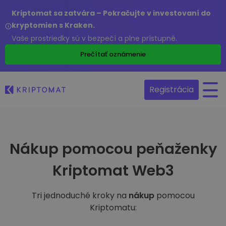
Kriptomat sa zatvára – Pokračujte v investovaní do
kryptomien s Kraken.
Vaše prostriedky sú v bezpečí a plne prístupné.
Prečítať oznámenie
Registrácia
Nákup pomocou peňaženky
Kriptomat Web3
Tri jednoduché kroky na
nákup
pomocou
Kriptomatu: