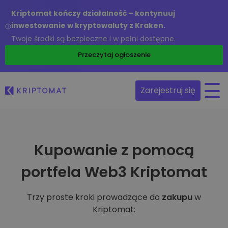
Kriptomat kończy działalność – kontynuuj
inwestowanie w kryptowaluty z Kraken.
Twoje środki są bezpieczne i w pełni dostępne.
Przeczytaj ogłoszenie
Zarejestruj się
Kupowanie z pomocą
portfela Web3 Kriptomat
Trzy proste kroki prowadzące do
zakupu
w
Kriptomat: