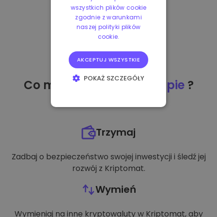
wszystkich plików cookie
zgodnie z warunkami
naszej polityki plików
cookie.
AKCEPTUJ WSZYSTKIE
POKAŻ SZCZEGÓŁY
Co mogę zrobić
po zakupie
?
NIEZBĘDNE
WYDAJNOŚĆ
Trzymaj
TARGETOWANIE
Zadbaj o bezpieczeństwo swojej inwestycji i śledź jej
FUNKCJONALNOŚĆ
rozwój z Kriptomat.
Wymień
Wymieniaj na inne kryptowaluty w Kriptomat, aby