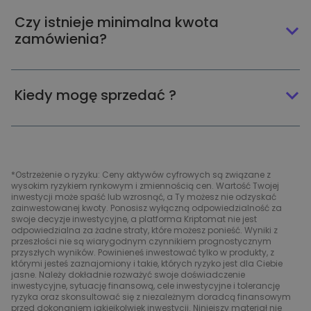
Czy istnieje minimalna kwota
zamówienia?
Kiedy mogę sprzedać ?
*Ostrzeżenie o ryzyku: Ceny aktywów cyfrowych są związane z
wysokim ryzykiem rynkowym i zmiennością cen. Wartość Twojej
inwestycji może spaść lub wzrosnąć, a Ty możesz nie odzyskać
zainwestowanej kwoty. Ponosisz wyłączną odpowiedzialność za
swoje decyzje inwestycyjne, a platforma Kriptomat nie jest
odpowiedzialna za żadne straty, które możesz ponieść. Wyniki z
przeszłości nie są wiarygodnym czynnikiem prognostycznym
przyszłych wyników. Powinieneś inwestować tylko w produkty, z
którymi jesteś zaznajomiony i takie, których ryzyko jest dla Ciebie
jasne. Należy dokładnie rozważyć swoje doświadczenie
inwestycyjne, sytuację finansową, cele inwestycyjne i tolerancję
ryzyka oraz skonsultować się z niezależnym doradcą finansowym
przed dokonaniem jakiejkolwiek inwestycji. Niniejszy materiał nie