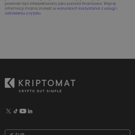
powinien być interpretowany jako porada finansowa. Więcej
informacji można znaleźć w
warunkach korzystania z usługi
i
ostrzeżeniu o ryzyku
.
€ EUR