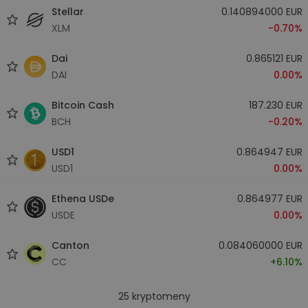
Stellar
0.140894000 EUR
XLM
-0.70%
Dai
0.865121 EUR
DAI
0.00%
Bitcoin Cash
187.230 EUR
BCH
-0.20%
USD1
0.864947 EUR
USD1
0.00%
Ethena USDe
0.864977 EUR
USDE
0.00%
Canton
0.084060000 EUR
CC
+6.10%
25
kryptomeny