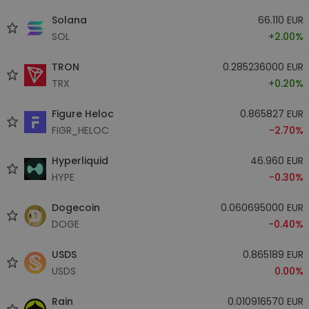
Solana
66.110 EUR
SOL
+2.00%
TRON
0.285236000 EUR
TRX
+0.20%
Figure Heloc
0.865827 EUR
FIGR_HELOC
-2.70%
Hyperliquid
46.960 EUR
HYPE
-0.30%
Dogecoin
0.060695000 EUR
DOGE
-0.40%
USDS
0.865189 EUR
USDS
0.00%
Rain
0.010916570 EUR