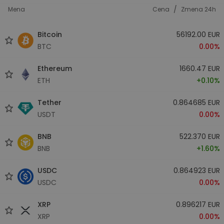
/
Mena
Cena
Zmena 24h
Bitcoin
56192.00 EUR
BTC
0.00%
Ethereum
1660.47 EUR
ETH
+0.10%
Tether
0.864685 EUR
USDT
0.00%
BNB
522.370 EUR
BNB
+1.60%
USDC
0.864923 EUR
USDC
0.00%
XRP
0.896217 EUR
XRP
0.00%