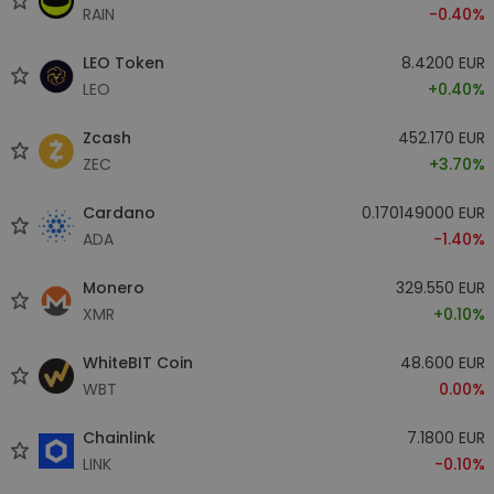
RAIN
-0.40%
LEO Token
8.4200 EUR
LEO
+0.40%
Zcash
452.170 EUR
ZEC
+3.70%
Cardano
0.170149000 EUR
ADA
-1.40%
Monero
329.550 EUR
XMR
+0.10%
WhiteBIT Coin
48.600 EUR
WBT
0.00%
Chainlink
7.1800 EUR
LINK
-0.10%