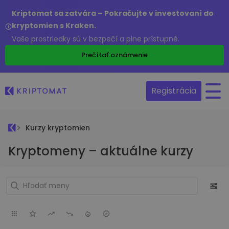
Kriptomat sa zatvára – Pokračujte v investovaní do
kryptomien s Kraken.
Vaše prostriedky sú v bezpečí a plne prístupné.
Prečítať oznámenie
Registrácia
Kurzy kryptomien
Kryptomeny – aktuálne kurzy