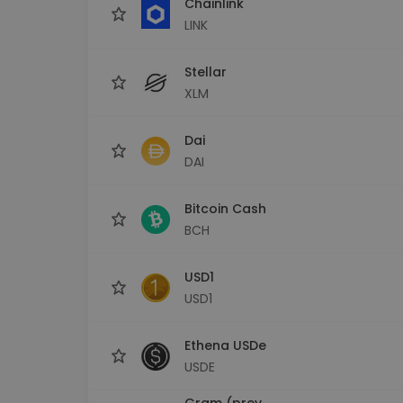
Chainlink
LINK
Stellar
XLM
Dai
DAI
Bitcoin Cash
BCH
USD1
USD1
Ethena USDe
USDE
Gram (prev.