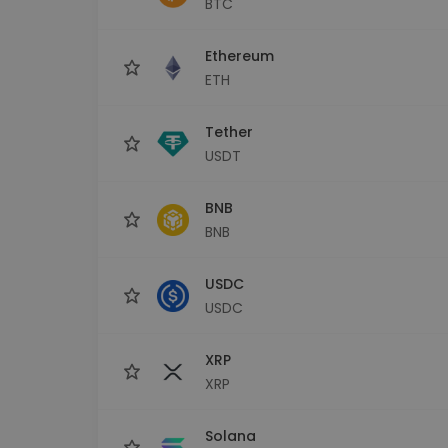
BTC
Průzkumník investic
Najdi svou krypto strategii
Ethereum
ETH
Tether
USDT
BNB
BNB
USDC
USDC
XRP
XRP
Solana