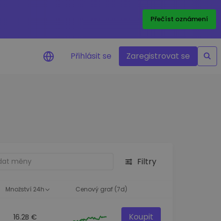
Přečíst oznámení
Přihlásit se
Zaregistrovat se
nění na cenu
ace cen vašich oblíbených
v reálném čase
e aktiva
nvestiční příležitosti
Filtry
a portfolia
oznatky pro ideální
st
Množství 24h
Cenový graf (7d)
Koupit
16.2B €