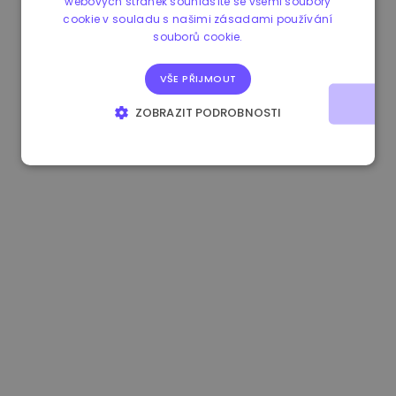
webových stránek souhlasíte se všemi soubory
cookie v souladu s našimi zásadami používání
1.180000 €
+1.90%
3.2B €
souborů cookie.
VŠE PŘIJMOUT
ZOBRAZIT PODROBNOSTI
NEZBYTNĚ NUTNÉ SOUBORY
VÝKONOVÉ SOUBORY
SOUBORY CÍLENÍ
FUNKČNÍ SOUBORY