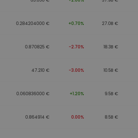
0.284204000 €
+0.70%
27.0B €
0.870825 €
-2.70%
18.3B €
47.210 €
-3.00%
10.5B €
0.060836000 €
+1.20%
9.5B €
0.864914 €
0.00%
8.5B €