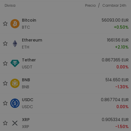
/
Divisa
Precio
Cambiar 24h
Bitcoin
56093.00 EUR
BTC
+0.50%
Ethereum
1661.56 EUR
ETH
+2.10%
Tether
0.867365 EUR
USDT
0.00%
BNB
514.650 EUR
BNB
-1.30%
USDC
0.867704 EUR
USDC
0.00%
XRP
0.905334 EUR
XRP
-1.50%