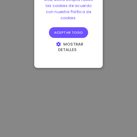
las cookies de acuerdo
con nuestra Política de
cookies.
ACEPTAR TODO
MOSTRAR
DETALLES
COOKIES
ESTRICTAMENTE
NECESARIAS
COOKIES DE
RENDIMIENTO
COOKIES DE
PREFERENCIAS
COOKIES DE
FUNCIONALIDAD