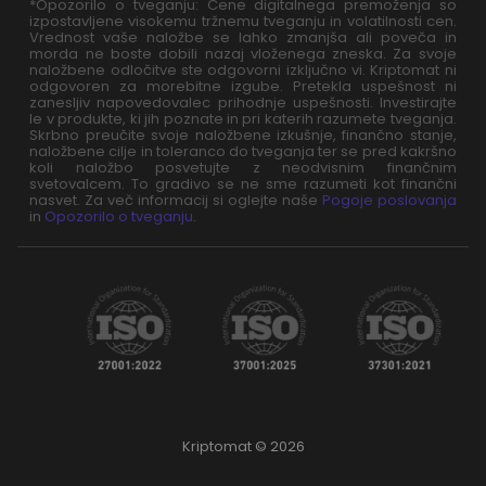
*Opozorilo o tveganju: Cene digitalnega premoženja so
izpostavljene visokemu tržnemu tveganju in volatilnosti cen.
Vrednost vaše naložbe se lahko zmanjša ali poveča in
morda ne boste dobili nazaj vloženega zneska. Za svoje
naložbene odločitve ste odgovorni izključno vi. Kriptomat ni
odgovoren za morebitne izgube. Pretekla uspešnost ni
zanesljiv napovedovalec prihodnje uspešnosti. Investirajte
le v produkte, ki jih poznate in pri katerih razumete tveganja.
Skrbno preučite svoje naložbene izkušnje, finančno stanje,
naložbene cilje in toleranco do tveganja ter se pred kakršno
koli naložbo posvetujte z neodvisnim finančnim
svetovalcem. To gradivo se ne sme razumeti kot finančni
nasvet. Za več informacij si oglejte naše
Pogoje poslovanja
in
Opozorilo o tveganju
.
Kriptomat © 2026