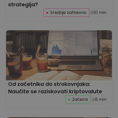
strategija?
Srednje zahtevno
10 min
Od začetnika do strokovnjaka:
Naučite se raziskovati kriptovalute
Začetni
8 min