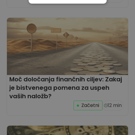
IZVEDBENI
CILJANJE
FUNKCIONALNOST
Moč določanja finančnih ciljev: Zakaj
je bistvenega pomena za uspeh
vaših naložb?
Začetni
12 min