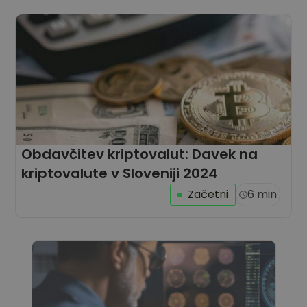
Odkrijte naložbene priložnosti
Analitika portfelja
Pametni vpogledi za optimalno učinkovitost
Obdavčitev kriptovalut: Davek na
kriptovalute v Sloveniji 2024
Začetni
6 min