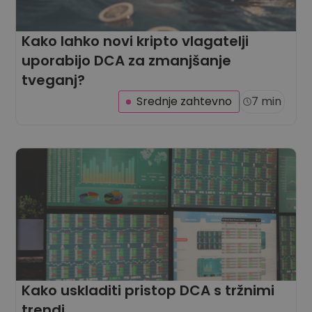
Kako lahko novi kripto vlagatelji
uporabijo DCA za zmanjšanje
tveganj?
Srednje zahtevno
7 min
Kako uskladiti pristop DCA s tržnimi
trendi