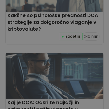
Kakšne so psihološke prednosti DCA
strategije za dolgoročno vlaganje v
kriptovalute?
Začetni
10 min
Kaj je DCA: Odkrijte najlažji in