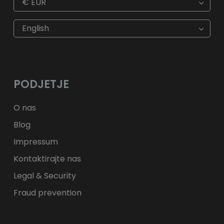
€
EUR
€
EUR
kr
SEK
English
$
USD
fr.
CHF
лв.
BGN
kr
NOK
Kč
CZK
L
RON
PODJETJE
ft
HUF
kr.
DKK
zł
PLN
O nas
Blog
Impressum
Kontaktirajte nas
Legal & Security
Fraud prevention