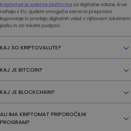
...danes bi bil vreden
Kriptomat je spletna platforma
za digitalne valute, ki se
Inteligentni portfelji
Pameten način vlaganja v kriptovalute
nahaja v EU. Ljudem omogoča varno in preprosto
kupovanje in prodajo digitalnih valut v njihovem lokalnem
Kriptomat denarnica
jeziku in ob lokalni podpori.
Varna in enostavna kripto denarnica
Raziskovalec naložb
Najdi svojo kripto strategijo
KAJ SO KRIPTOVALUTE?
KriptoEarn
Zaslužite nagrade s svojim kriptovalutami
KAJ JE BITCOIN?
Trezor
Varčujte kriptovalute za svojo prihodnost
KAJ JE BLOCKCHAIN?
Ponavljajoči nakup
Redno načrtovane naložbe (DCA)
Opozorila o ceni
ALI IMA KRIPTOMAT PRIPOROČILNI
Ažurne informacije o cenah vaših najljubših žetonov
PROGRAM?
Raziščite sredstva