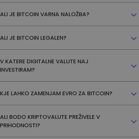
Odkrijte naložbene priložnosti
ALI JE BITCOIN VARNA NALOŽBA?
Analitika portfelja
Pametni vpogledi za optimalno učinkovitost
ALI JE BITCOIN LEGALEN?
V KATERE DIGITALNE VALUTE NAJ
INVESTIRAM?
KJE LAHKO ZAMENJAM EVRO ZA BITCOIN?
ALI BODO KRIPTOVALUTE PREŽIVELE V
PRIHODNOSTI?