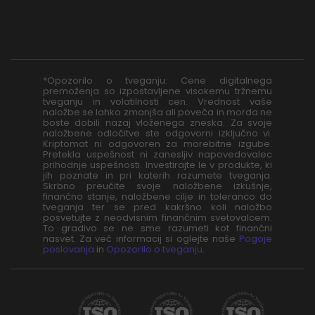
*Opozorilo o tveganju: Cene digitalnega
premoženja so izpostavljene visokemu tržnemu
tveganju in volatilnosti cen. Vrednost vaše
naložbe se lahko zmanjša ali poveča in morda ne
boste dobili nazaj vloženega zneska. Za svoje
naložbene odločitve ste odgovorni izključno vi.
Kriptomat ni odgovoren za morebitne izgube.
Pretekla uspešnost ni zanesljiv napovedovalec
prihodnje uspešnosti. Investirajte le v produkte, ki
jih poznate in pri katerih razumete tveganja.
Skrbno preučite svoje naložbene izkušnje,
finančno stanje, naložbene cilje in toleranco do
tveganja ter se pred kakršno koli naložbo
posvetujte z neodvisnim finančnim svetovalcem.
To gradivo se ne sme razumeti kot finančni
nasvet. Za več informacij si oglejte naše
Pogoje
poslovanja
in
Opozorilo o tveganju
.