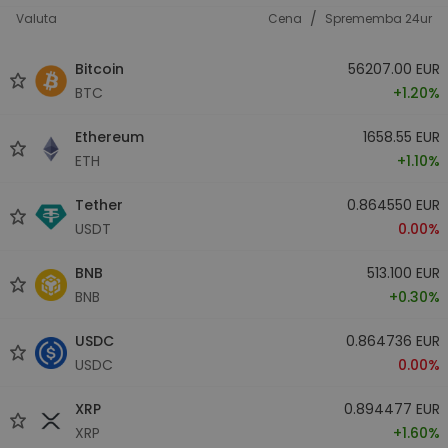
/
Valuta
Cena
Sprememba 24ur
Bitcoin
56207.00 EUR
BTC
+1.20%
Ethereum
1658.55 EUR
ETH
+1.10%
Tether
0.864550 EUR
USDT
0.00%
BNB
513.100 EUR
BNB
+0.30%
USDC
0.864736 EUR
USDC
0.00%
XRP
0.894477 EUR
XRP
+1.60%