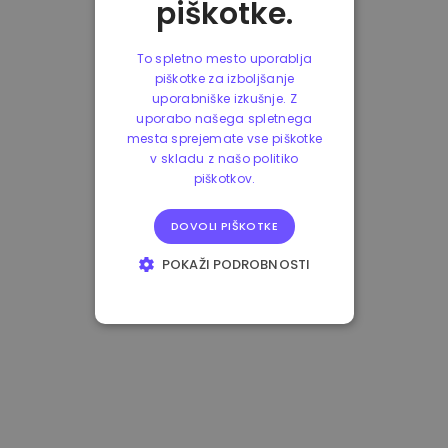
piškotke.
To spletno mesto uporablja
piškotke za izboljšanje
uporabniške izkušnje. Z
uporabo našega spletnega
mesta sprejemate vse piškotke
v skladu z našo politiko
piškotkov.
DOVOLI PIŠKOTKE
POKAŽI PODROBNOSTI
NUJNO POTREBNI
IZVEDBENI
CILJANJE
FUNKCIONALNOST