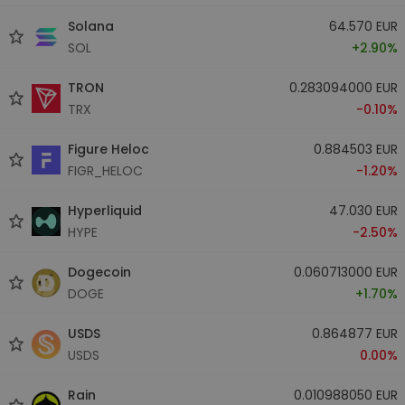
Solana
64.570 EUR
SOL
+2.90%
TRON
0.283094000 EUR
TRX
-0.10%
Figure Heloc
0.884503 EUR
FIGR_HELOC
-1.20%
Hyperliquid
47.030 EUR
HYPE
-2.50%
Dogecoin
0.060713000 EUR
DOGE
+1.70%
USDS
0.864877 EUR
USDS
0.00%
Rain
0.010988050 EUR