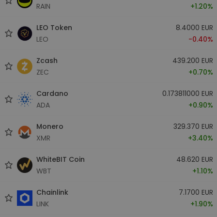
RAIN
+1.20%
LEO Token
8.4000 EUR
LEO
-0.40%
Zcash
439.200 EUR
ZEC
+0.70%
Cardano
0.173811000 EUR
ADA
+0.90%
Monero
329.370 EUR
XMR
+3.40%
WhiteBIT Coin
48.620 EUR
WBT
+1.10%
Chainlink
7.1700 EUR
LINK
+1.90%