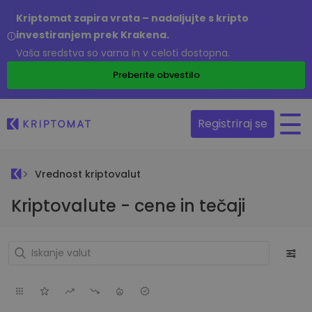
Kriptomat zapira vrata – nadaljujte s kripto
investiranjem prek Krakena.
Vaša sredstva so varna in v celoti dostopna.
Preberite obvestilo
Registriraj se
Vrednost kriptovalut
Kriptovalute - cene in tečaji