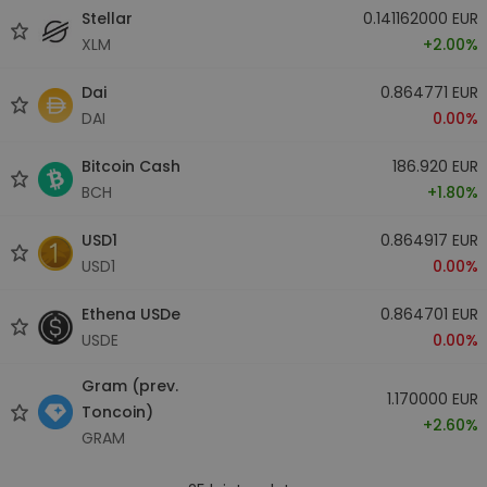
Stellar
0.141162000 EUR
XLM
+2.00%
Dai
0.864771 EUR
DAI
0.00%
Bitcoin Cash
186.920 EUR
BCH
+1.80%
USD1
0.864917 EUR
USD1
0.00%
Ethena USDe
0.864701 EUR
USDE
0.00%
Gram (prev.
1.170000 EUR
Toncoin)
+2.60%
GRAM