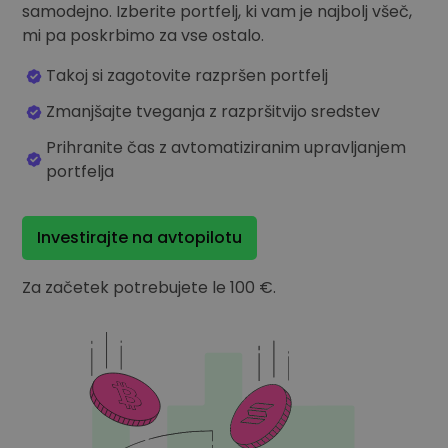
...danes bi bil vreden
samodejno. Izberite portfelj, ki vam je najbolj všeč,
Inteligentni portfelji
mi pa poskrbimo za vse ostalo.
Pameten način vlaganja v kriptovalute
Takoj si zagotovite razpršen portfelj
Kriptomat denarnica
Varna in enostavna kripto denarnica
Zmanjšajte tveganja z razpršitvijo sredstev
Raziskovalec naložb
Prihranite čas z avtomatiziranim upravljanjem
Najdi svojo kripto strategijo
portfelja
KriptoEarn
Zaslužite nagrade s svojim kriptovalutami
Investirajte na avtopilotu
Trezor
Varčujte kriptovalute za svojo prihodnost
Za začetek potrebujete le 100 €.
Ponavljajoči nakup
Redno načrtovane naložbe (DCA)
Opozorila o ceni
Ažurne informacije o cenah vaših najljubših žetonov
Raziščite sredstva