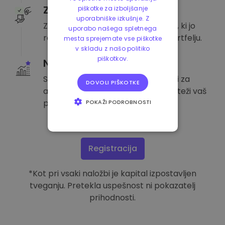
Začnite s 100 €
piškotke za izboljšanje
uporabniške izkušnje. Z
Začnite z nizko minimalno naložbo, ki jo
uporabo našega spletnega
razporedimo na vse kovance v portfelju.
mesta sprejemate vse piškotke
v skladu z našo politiko
piškotkov.
Naj raste
Sprostite se, saj Kriptomat poskrbi za
DOVOLI PIŠKOTKE
analizo trga in vsak mesec uravnoteži vaš
portfelj.*
POKAŽI PODROBNOSTI
NUJNO POTREBNI
IZVEDBENI
Registracija
CILJANJE
*Kot pri vsaki naložbi je kapital izpostavljen
FUNKCIONALNOST
tveganju. Pretekla uspešnost ni pokazatelj
prihodnosti.