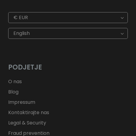
€
EUR
€
EUR
kr
SEK
English
$
USD
fr.
CHF
лв.
BGN
kr
NOK
Kč
CZK
L
RON
PODJETJE
ft
HUF
kr.
DKK
zł
PLN
O nas
Blog
Impressum
Kontaktirajte nas
Legal & Security
Fraud prevention