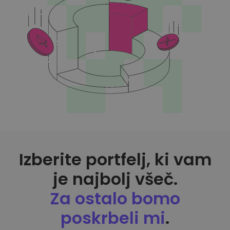
Odkrijte naložbene priložnosti
Analitika portfelja
Pametni vpogledi za optimalno učinkovitost
Izberite portfelj, ki vam
je najbolj všeč.
Za ostalo bomo
poskrbeli mi
.