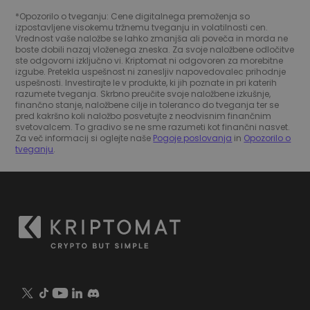
*Opozorilo o tveganju: Cene digitalnega premoženja so
izpostavljene visokemu tržnemu tveganju in volatilnosti cen.
Vrednost vaše naložbe se lahko zmanjša ali poveča in morda ne
boste dobili nazaj vloženega zneska. Za svoje naložbene odločitve
ste odgovorni izključno vi. Kriptomat ni odgovoren za morebitne
izgube. Pretekla uspešnost ni zanesljiv napovedovalec prihodnje
uspešnosti. Investirajte le v produkte, ki jih poznate in pri katerih
razumete tveganja. Skrbno preučite svoje naložbene izkušnje,
finančno stanje, naložbene cilje in toleranco do tveganja ter se
pred kakršno koli naložbo posvetujte z neodvisnim finančnim
svetovalcem. To gradivo se ne sme razumeti kot finančni nasvet.
Za več informacij si oglejte naše
Pogoje poslovanja
in
Opozorilo o
tveganju
.