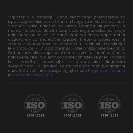
*Opozorilo o tveganju: Cene digitalnega premoženja so
izpostavljene visokemu tržnemu tveganju in volatilnosti cen.
Vrednost vaše naložbe se lahko zmanjša ali poveča in
morda ne boste dobili nazaj vloženega zneska. Za svoje
naložbene odločitve ste odgovorni izključno vi. Kriptomat ni
odgovoren za morebitne izgube. Pretekla uspešnost ni
zanesljiv napovedovalec prihodnje uspešnosti. Investirajte
le v produkte, ki jih poznate in pri katerih razumete tveganja.
Skrbno preučite svoje naložbene izkušnje, finančno stanje,
naložbene cilje in toleranco do tveganja ter se pred kakršno
koli naložbo posvetujte z neodvisnim finančnim
svetovalcem. To gradivo se ne sme razumeti kot finančni
nasvet. Za več informacij si oglejte naše
Pogoje poslovanja
in
Opozorilo o tveganju
.