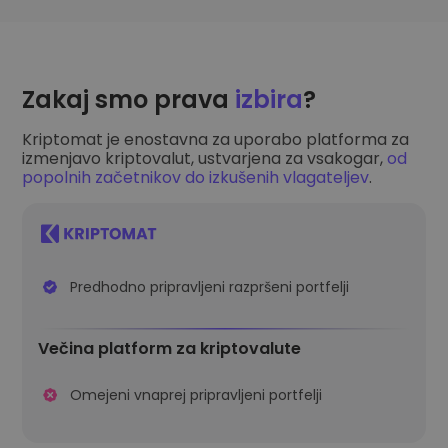
Zakaj smo prava
izbira
?
Kriptomat je enostavna za uporabo platforma za
izmenjavo kriptovalut, ustvarjena za vsakogar,
od
popolnih začetnikov do izkušenih vlagateljev
.
Kot nalašč za začetnike in strokovnjake
Enostavna nastavitev v nekaj minutah
Predhodno pripravljeni razpršeni portfelji
Večina platform za kriptovalute
Strma krivulja učenja
Zapleten postopek preverjanja
Omejeni vnaprej pripravljeni portfelji