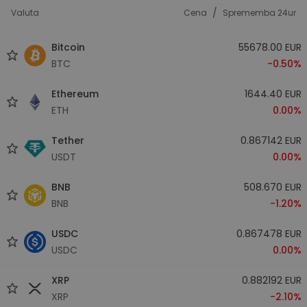
/
Valuta
Cena
Sprememba 24ur
Bitcoin
55678.00 EUR
BTC
-0.50%
Ethereum
1644.40 EUR
ETH
0.00%
Tether
0.867142 EUR
USDT
0.00%
BNB
508.670 EUR
BNB
-1.20%
USDC
0.867478 EUR
USDC
0.00%
XRP
0.882192 EUR
XRP
-2.10%