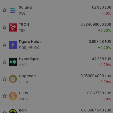
Solana
62.980 EUR
SOL
-1.10%
TRON
0.284096000 EUR
TRX
+0.20%
Figure Heloc
0.898128 EUR
FIGR_HELOC
+0.20%
Hyperliquid
47.830 EUR
HYPE
-1.90%
Dogecoin
0.059804000 EUR
DOGE
-0.90%
USDS
0.867760 EUR
USDS
0.00%
Rain
0.010884640 EUR