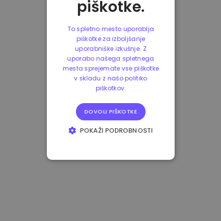
piškotke.
To spletno mesto uporablja
piškotke za izboljšanje
uporabniške izkušnje. Z
uporabo našega spletnega
mesta sprejemate vse piškotke
v skladu z našo politiko
piškotkov.
DOVOLI PIŠKOTKE
POKAŽI PODROBNOSTI
NUJNO POTREBNI
IZVEDBENI
CILJANJE
FUNKCIONALNOST