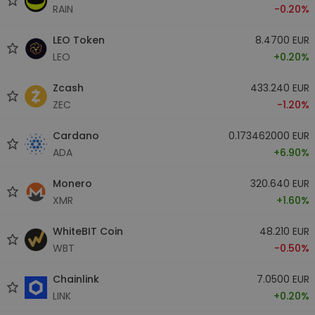
RAIN
-0.20%
LEO Token
8.4700 EUR
LEO
+0.20%
Zcash
433.240 EUR
ZEC
-1.20%
Cardano
0.173462000 EUR
ADA
+6.90%
Monero
320.640 EUR
XMR
+1.60%
WhiteBIT Coin
48.210 EUR
WBT
-0.50%
Chainlink
7.0500 EUR
LINK
+0.20%