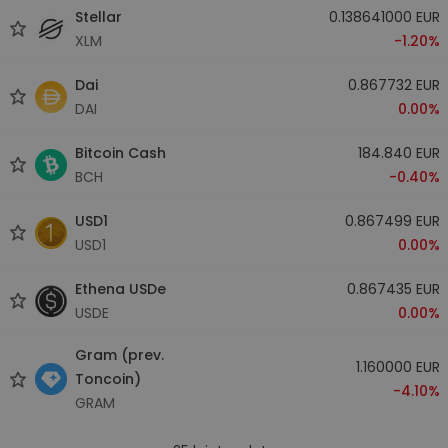
Stellar
0.138641000 EUR
XLM
-1.20%
Dai
0.867732 EUR
DAI
0.00%
Bitcoin Cash
184.840 EUR
BCH
-0.40%
USD1
0.867499 EUR
USD1
0.00%
Ethena USDe
0.867435 EUR
USDE
0.00%
Gram (prev.
1.160000 EUR
Toncoin)
-4.10%
GRAM