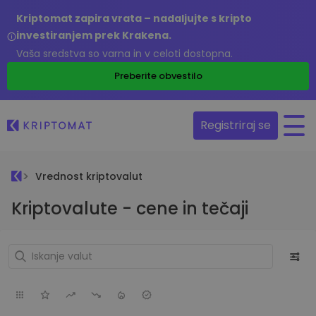
Kriptomat zapira vrata – nadaljujte s kripto
investiranjem prek Krakena.
Vaša sredstva so varna in v celoti dostopna.
Preberite obvestilo
Registriraj se
Vrednost kriptovalut
Kriptovalute - cene in tečaji