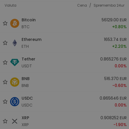
/
Valuta
Cena
Sprememba 24ur
Bitcoin
56129.00 EUR
BTC
+0.80%
Ethereum
1653.74 EUR
ETH
+2.20%
Tether
0.865276 EUR
USDT
0.00%
BNB
516.370 EUR
BNB
-0.60%
USDC
0.865646 EUR
USDC
0.00%
XRP
0.908252 EUR
XRP
-1.90%