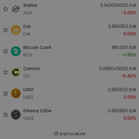
Stellar
0.140609000 EUR
XLM
-3.00%
Dai
0.865953 EUR
DAI
0.00%
Bitcoin Cash
186.000 EUR
BCH
+1.80%
Canton
0.088043000 EUR
CC
-6.40%
USD1
0.865623 EUR
USD1
0.00%
Ethena USDe
0.865660 EUR
USDE
0.00%
25
kriptovalute