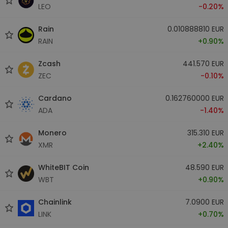
LEO
-0.20%
Rain
0.010888810 EUR
RAIN
+0.90%
Zcash
441.570 EUR
ZEC
-0.10%
Cardano
0.162760000 EUR
ADA
-1.40%
Monero
315.310 EUR
XMR
+2.40%
WhiteBIT Coin
48.590 EUR
WBT
+0.90%
Chainlink
7.0900 EUR
LINK
+0.70%