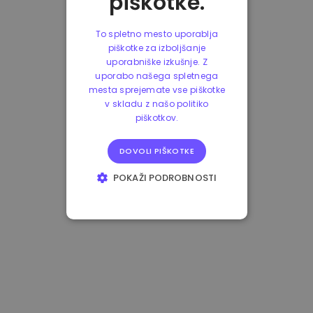
piškotke.
To spletno mesto uporablja
piškotke za izboljšanje
uporabniške izkušnje. Z
uporabo našega spletnega
mesta sprejemate vse piškotke
v skladu z našo politiko
piškotkov.
DOVOLI PIŠKOTKE
POKAŽI PODROBNOSTI
NUJNO POTREBNI
IZVEDBENI
CILJANJE
FUNKCIONALNOST