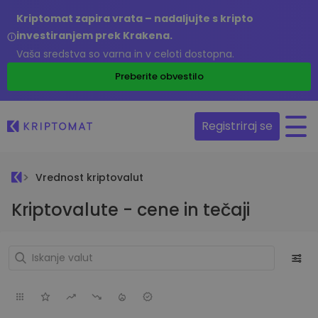
Kriptomat zapira vrata – nadaljujte s kripto
investiranjem prek Krakena.
Vaša sredstva so varna in v celoti dostopna.
Preberite obvestilo
Registriraj se
Vrednost kriptovalut
Kriptovalute - cene in tečaji