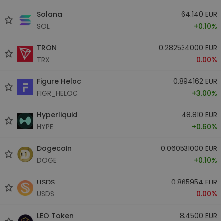
Solana
64.140 EUR
SOL
+0.10%
TRON
0.282534000 EUR
TRX
0.00%
Figure Heloc
0.894162 EUR
FIGR_HELOC
+3.00%
Hyperliquid
48.810 EUR
HYPE
+0.60%
Dogecoin
0.060531000 EUR
DOGE
+0.10%
USDS
0.865954 EUR
USDS
0.00%
LEO Token
8.4500 EUR