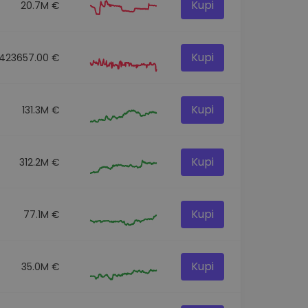
Kupi
20.7M €
Kupi
423657.00 €
Kupi
131.3M €
Kupi
312.2M €
Kupi
77.1M €
Kupi
35.0M €