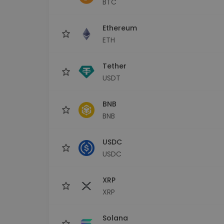
BTC
Raziskovalec naložb
Najdi svojo kripto strategijo
Ethereum
ETH
Tether
USDT
BNB
BNB
USDC
USDC
XRP
XRP
Solana