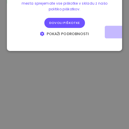
mesta sprejemate vse piškotke v skladu z našo
1.170000 €
+2.60%
3.2B €
politiko piškotkov.
DOVOLI PIŠKOTKE
POKAŽI PODROBNOSTI
NUJNO POTREBNI
IZVEDBENI
CILJANJE
FUNKCIONALNOST