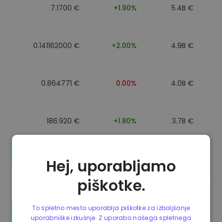
7.1700 €
+1.90%
5.4B €
0.141162000 €
+2.00%
4.9B €
0.864771 €
0.00%
4.0B €
186.920 €
+1.80%
3.7B €
0.864917 €
0.00%
3.5B €
Hej, uporabljamo
piškotke.
0.864701 €
0.00%
3.4B €
To spletno mesto uporablja piškotke za izboljšanje
uporabniške izkušnje. Z uporabo našega spletnega