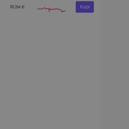
Kupi
18.2M €