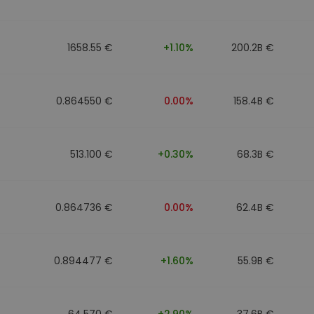
1658.55 €
+1.10%
200.2B €
0.864550 €
0.00%
158.4B €
513.100 €
+0.30%
68.3B €
0.864736 €
0.00%
62.4B €
0.894477 €
+1.60%
55.9B €
64.570 €
+2.90%
37.6B €