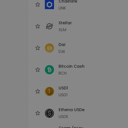
Chainlink
LINK
Stellar
XLM
Dai
DAI
Bitcoin Cash
BCH
USD1
USD1
Ethena USDe
USDE
Gram (prev.