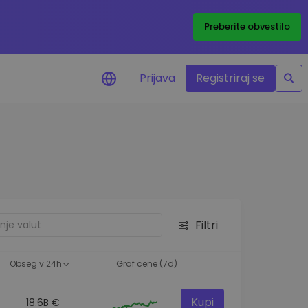
Preberite obvestilo
Prijava
Registriraj se
eni
ije o cenah vaših
ov
dstva
e priložnosti
Filtri
felja
i za optimalno
Obseg v 24h
Graf cene (7d)
Kupi
18.6B €