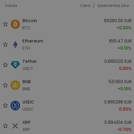
/
Valuta
Cena
Sprememba 24ur
Bitcoin
56280.00 EUR
BTC
+0.30%
Ethereum
1661.47 EUR
ETH
+0.10%
Tether
0.865032 EUR
USDT
0.00%
BNB
521.950 EUR
BNB
+0.10%
USDC
0.865298 EUR
USDC
0.00%
XRP
0.894614 EUR
XRP
-0.70%