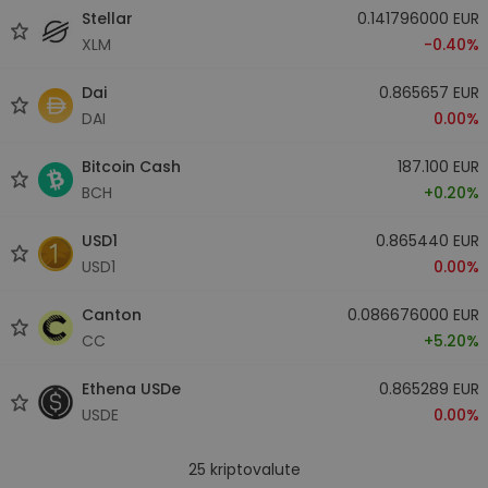
Stellar
0.141796000 EUR
XLM
-0.40%
Dai
0.865657 EUR
DAI
0.00%
Bitcoin Cash
187.100 EUR
BCH
+0.20%
USD1
0.865440 EUR
USD1
0.00%
Canton
0.086676000 EUR
CC
+5.20%
Ethena USDe
0.865289 EUR
USDE
0.00%
25
kriptovalute