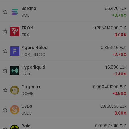
Solana
66.420 EUR
SOL
+0.70%
TRON
0.285414000 EUR
TRX
0.00%
Figure Heloc
0.866146 EUR
FIGR_HELOC
-2.70%
Hyperliquid
46.890 EUR
HYPE
-1.40%
Dogecoin
0.060491000 EUR
DOGE
-0.50%
USDS
0.865565 EUR
USDS
0.00%
Rain
0.010877310 EUR