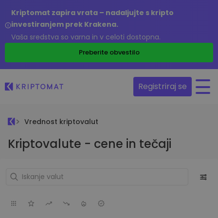
Kriptomat zapira vrata – nadaljujte s kripto
investiranjem prek Krakena.
Vaša sredstva so varna in v celoti dostopna.
Preberite obvestilo
Registriraj se
Vrednost kriptovalut
Kriptovalute - cene in tečaji