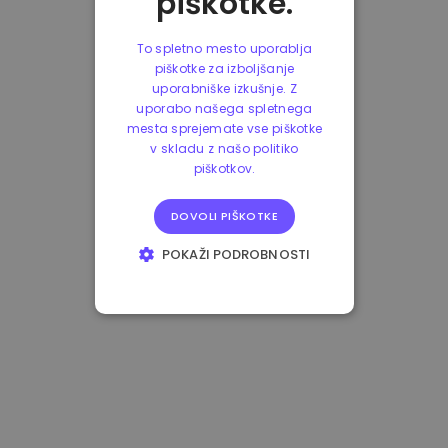
piškotke.
To spletno mesto uporablja
piškotke za izboljšanje
uporabniške izkušnje. Z
uporabo našega spletnega
mesta sprejemate vse piškotke
v skladu z našo politiko
piškotkov.
DOVOLI PIŠKOTKE
POKAŽI PODROBNOSTI
NUJNO POTREBNI
IZVEDBENI
CILJANJE
FUNKCIONALNOST