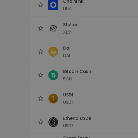
Chainlink
LINK
Stellar
XLM
Dai
DAI
Bitcoin Cash
BCH
USD1
USD1
Ethena USDe
USDE
Gram (prev.