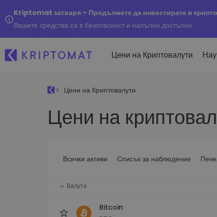
Kriptomat затваря – Продължете да инвестирате в крипт
Вашите средства са в безопасност и напълно достъпни.
Цени на Криптовалути
Нау
Цени на Криптовалути
Наско
Цени на криптовал
Послед
Купуване и продаване
Всички цени
Kripto
криптовалута
Над 300+ криптовалути
Купете 300+ криптовалу
Ако бя
Топ печеливши & губещи
...днес
Размяна на криптовал
Намерете възможности за
Всички активи
Списък за наблюдение
Пече
Над 1 000 опции за двойк
инвестиране
Интелигентни портфо
Валута
Интелигентен начин за 
в криптовалути
Bitcoin
Kriptomat Портфейл