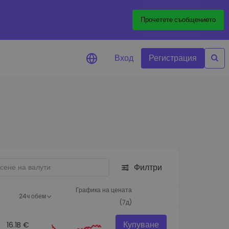
Прочетете съобщението
Вход
Регистрация
али за цените
лизации на цените на
ите ви токени в реално време
леждане на активи
йте възможности за
тиции
Филтри
из на портфолио
игентни прозрения за
Графика на цената
24ч обем
алнo изпълнение
(7д)
Купуване
16.1B €