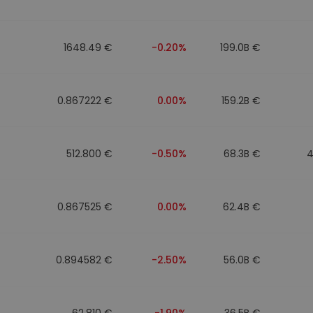
фейл за
довател
1648.49 €
-0.20%
199.0B €
ратегия
0.867222 €
0.00%
159.2B €
512.800 €
-0.50%
68.3B €
4
0.867525 €
0.00%
62.4B €
0.894582 €
-2.50%
56.0B €
62.810 €
-1.90%
36.5B €