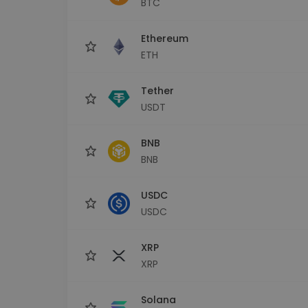
BTC
Сигурен и опростен порт
криптовалута
Ethereum
Инвестиционен изсле
Намери своята крипто ст
ETH
Tether
USDT
BNB
BNB
USDC
USDC
XRP
XRP
Solana