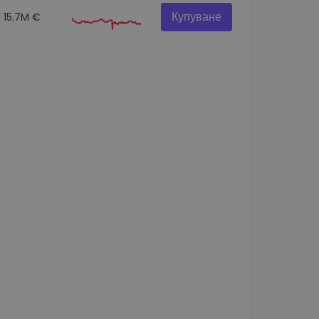
Купуване
15.7M €