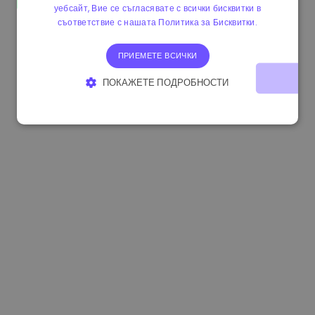
уебсайт, Вие се съгласявате с всички бисквитки в
1.190000 €
-2.10%
3.3B €
съответствие с нашата Политика за Бисквитки.
ПРИЕМЕТЕ ВСИЧКИ
ПОКАЖЕТЕ ПОДРОБНОСТИ
СТРОГО НЕОБХОДИМО
ЕФЕКТИВНОСТ
ТАРГЕТИРАНЕ
ФУНКЦИОНАЛНОСТ