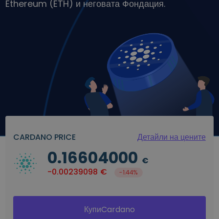
Ethereum (ETH) и неговата Фондация.
Открийте възможности за инвестиции
Анализ на портфолио
Интелигентни прозрения за оптималнo изпълнение
CARDANO PRICE
Детайли на цените
0.16604000
€
-0.00239098
€
-1.44%
КупиCardano