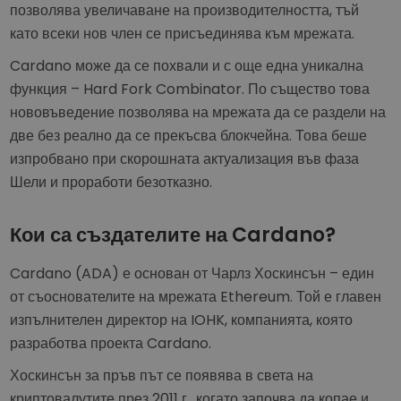
позволява увеличаване на производителността, тъй
като всеки нов член се присъединява към мрежата.
Cardano може да се похвали и с още една уникална
функция – Hard Fork Combinator. По същество това
нововъведение позволява на мрежата да се раздели на
две без реално да се прекъсва блокчейна. Това беше
изпробвано при скорошната актуализация във фаза
Шели и проработи безотказно.
Кои са създателите на Cardano?
Cardano (ADA) е основан от Чарлз Хоскинсън – един
от съоснователите на мрежата Ethereum. Той е главен
изпълнителен директор на IOHK, компанията, която
разработва проекта Cardano.
Хоскинсън за пръв път се появява в света на
криптовалутите през 2011 г., когато започва да копае и