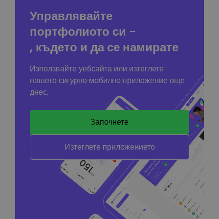
Управлявайте
портфолиото си -
, където и да се намирате
Използвайте уебсайта или изтеглете
нашето сигурно мобилно приложение още
днес.
Започнете
Изтеглете приложението