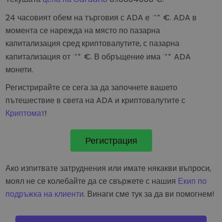
24 часовият обем на търговия с ADA е
€
. ADA в
момента се нарежда на
място по пазарна
капитализация сред криптовалутите, с пазарна
капитализация от
€
. В обръщение има
ADA
монети.
Регистрирайте се сега за да започнете вашето
пътешествие в света на ADA и криптовалутите с
Криптомат
!
Регистрация
Ако изпитвате затруднения или имате някакви въпроси,
моял не се колебайте да се свържете с нашия
Екип по
подръжка на клиенти
. Винаги сме тук за да ви помогнем!