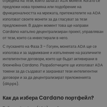
отредена на тези, които залагат ADA монети. Когато се
предложи нова промяна или подобрение на
функционалността на мрежата, притежателите на ADA
използват своите монети за да гласуват за тези
предложения. В даден момент това ще направи
Cardano напълно децентрализиран проект, управляван
от тези, които са инвестирали в него.
С пускането на Фаза 3 – Гогуен, монетата ADA ще се
използва и за задвижване и изпълнение на различните
интелигентни договори, които ще бъдат активирани в
блокчейна Cardano. Разработчиците ще използват ADA
токени за да създават и захранват тези интелигентни
договори и за да децентрализират приложенията
(dApps).
Как да избера Cardano портфейл?