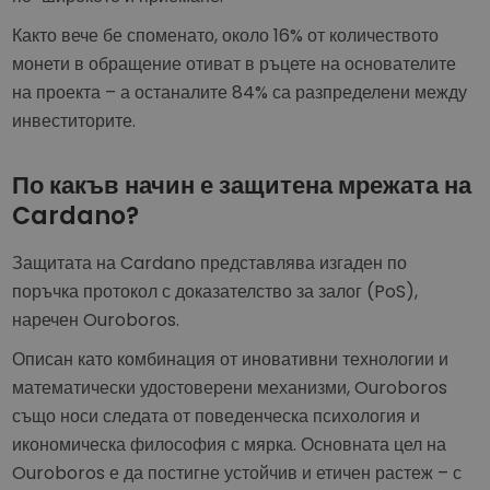
Както вече бе споменато, около 16% от количеството
монети в обращение отиват в ръцете на основателите
на проекта – а останалите 84% са разпределени между
инвеститорите.
По какъв начин е защитена мрежата на
Cardano?
Защитата на Cardano представлява изгаден по
поръчка протокол с доказателство за залог (PoS),
наречен Ouroboros.
Описан като комбинация от иновативни технологии и
математически удостоверени механизми, Ouroboros
също носи следата от поведенческа психология и
икономическа философия с мярка. Основната цел на
Ouroboros е да постигне устойчив и етичен растеж – с