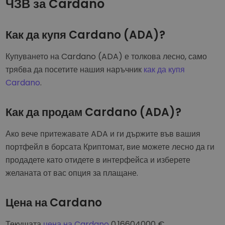
ЧЗВ за Cardano
Как да купя Cardano (ADA)?
Купуването на Cardano (ADA) е толкова лесно, само
трябва да посетите нашия наръчник
как да купя
Cardano
.
Как да продам Cardano (ADA)?
Ако вече притежавате ADA и ги държите във вашия
портфейл в борсата Криптомат, вие можете лесно да ги
продадете като отидете в интерфейса и изберете
желаната от вас опция за плащане.
Цена на Cardano
Текушата
цена на Cardano
0.16604000
€
.