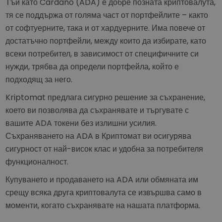
Тъй като Cardano (ADA) е добре позната криптовалута,
тя се поддържа от голяма част от портфейлите – както
от софтуерните, така и от хардуерните. Има повече от
достатъчно портфейли, между които да избирате, като
всеки потребител, в зависимост от специфичните си
нужди, трябва да определи портфейла, който е
подходящ за него.
Kriptomat предлага сигурно решение за съхранение,
което ви позволява да съхранявате и търгувате с
вашите ADA токени без излишни усилия.
Съхраняването на ADA в Криптомат ви осигурява
сигурност от най-висок клас и удобна за потребителя
функционалност.
Купуването и продаването на ADA или обмяната им
срещу всяка друга криптовалута се извършва само в
моменти, когато съхранявате на нашата платформа.