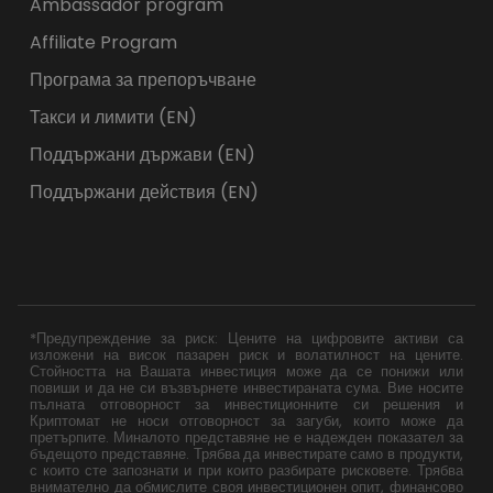
Ambassador program
Affiliate Program
Програма за препоръчване
Такси и лимити (EN)
Поддържани държави (EN)
Поддържани действия (EN)
*Предупреждение за риск: Цените на цифровите активи са
изложени на висок пазарен риск и волатилност на цените.
Стойността на Вашата инвестиция може да се понижи или
повиши и да не си възвърнете инвестираната сума. Вие носите
пълната отговорност за инвестиционните си решения и
Криптомат не носи отговорност за загуби, които може да
претърпите. Миналото представяне не е надежден показател за
бъдещото представяне. Трябва да инвестирате само в продукти,
с които сте запознати и при които разбирате рисковете. Трябва
внимателно да обмислите своя инвестиционен опит, финансово