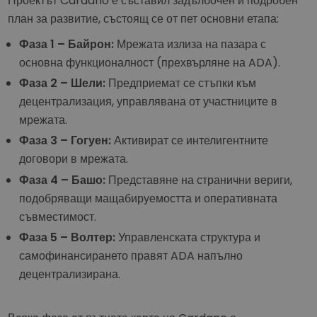
Проектът Cardano е съставил задълбочен и подробен
план за развитие, състоящ се от пет основни етапа:
Фаза 1 – Байрон:
Мрежата излиза на пазара с
основна функционалност (прехвърляне на ADA).
Фаза 2 – Шели:
Предприемат се стъпки към
децентрализация, управлявана от участниците в
мрежата.
Фаза 3 – Гогуен:
Активират се интелигентните
договори в мрежата.
Фаза 4 – Башо:
Представяне на странични вериги,
подобряващи мащабируемостта и оперативната
съвместимост.
Фаза 5 – Волтер:
Управленската структура и
самофинансирането правят ADA напълно
децентрализирана.