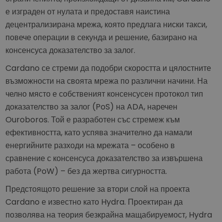
е изграден от нулата и предоставя наистина
децентрализирана мрежа, която предлага ниски такси,
повече операции в секунда и решение, базирано на
консенсуса доказателство за залог.
Cardano се стреми да подобри скоростта и цялостните
възможности на своята мрежа по различни начини. На
челно място е собственият консенсусен протокол тип
доказателство за залог (PoS) на ADA, наречен
Ouroboros. Той е разработен със стремеж към
ефективността, като успява значително да намали
енергийните разходи на мрежата – особено в
сравнение с консенсуса доказателство за извършена
работа (PoW) – без да жертва сигурността.
Предстоящото решение за втори слой на проекта
Cardano е известно като Hydra. Проектиран да
позволява на теория безкрайна мащабируемост, Hydra