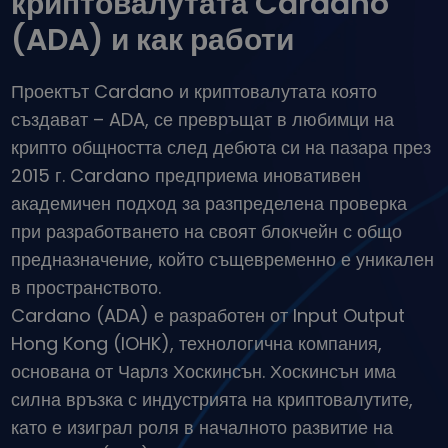
криптовалутата Cardano
...днес щеше да струва
Интелигентни портфолиа
(ADA) и как работи
Интелигентен начин за инвестиране в криптовалути
Kriptomat Портфейл
Проектът Cardano и криптовалутата която
Сигурен и опростен портфейл за криптовалута
създават – ADA, се превръщат в любимци на
Инвестиционен изследовател
крипто общността след дебюта си на пазара през
Намери своята крипто стратегия
2015 г. Cardano предприема иновативен
KriptoEarn
академичен подход за разпределена проверка
Печелете награди с вашата криптовалута
при разработването на своят блокчейн с общо
Трезор
предназначение, който същевременно е уникален
Спестете криптовалута за вашето бъдеще
в пространството.
Cardano (ADA) е разработен от Input Output
Повтаряща се печалба
Редовно планирани инвестиции (DCA)
Hong Kong (IOHK), технологична компания,
основана от Чарлз Хоскинсън. Хоскинсън има
Сигнали за цените
Актуализации на цените на любимите ви токени в реално време
силна връзка с индустрията на криптовалутите,
като е изиграл роля в началното развитие на
Разглеждане на активи