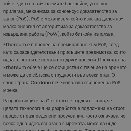
той е един от най-големите блокчейни, успешно
прилагащ механизма за консенсус доказателство за
залог (PoS). PoS е механизъм, който изисква далеч по-
малко енергия от алгоритъма за доказателство за
извършена работа (PoW), който биткойн използва.
Ethereum е в процес на преминаване към PoS, след
като са засвидетелствани присъщите предимства, които
идват с него и се ползват от други проекти. Преходът на
Ethereum обаче ще се осъществи с течение на времето
и може да се сблъска с трудности във всеки етап. От
своя страна Cardano вече използва пълноценна PoS
мрежа.
Разработчиците на Cardano се гордеят с това, че
цялата технология на разработка е подложена на строг
процес от разпределени проучвания, което означава, че
всяка една идея, свързана с мрежата, може да бъде