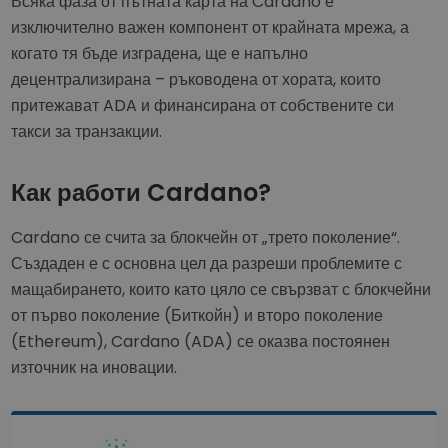
Всяка фаза от пътната карта на Cardano е
изключително важен компонент от крайната мрежа, а
когато тя бъде изградена, ще е напълно
децентрализирана – ръководена от хората, които
притежават ADA и финансирана от собствените си
такси за транзакции.
Как работи Cardano?
Cardano се счита за блокчейн от „трето поколение“.
Създаден е с основна цел да разреши проблемите с
мащабирането, които като цяло се свързват с блокчейни
от първо поколение (Биткойн) и второ поколение
(Ethereum), Cardano (ADA) се оказва постоянен
източник на иновации.