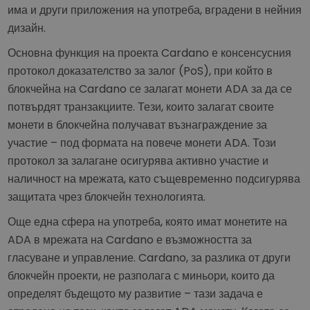
има и други приложения на употреба, вградени в нейния
дизайн.
Основна функция на проекта Cardano е консенсусния
протокол доказателство за залог (PoS), при който в
блокчейна на Cardano се залагат монети ADA за да се
потвърдят транзакциите. Тези, които залагат своите
монети в блокчейна получават възнаграждение за
участие – под формата на повече монети ADA. Този
протокол за залагане осигурява активно участие и
наличност на мрежата, като същевременно подсигурява
защитата чрез блокчейн технологията.
Още една сфера на употреба, която имат монетите на
ADA в мрежата на Cardano е възможността за
гласуване и управление. Cardano, за разлика от други
блокчейн проекти, не разполага с миньори, които да
определят бъдещото му развитие – тази задача е