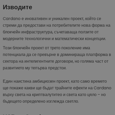
Изводите
Cardano е иновативен и уникален проект, който се
стреми да предостави на потребителите нова форма на
блокчейн инфраструктура, съчетаваща ползите от
модерните технологични и математически концепции.
Този блокчейн проект от трето поколение има
потенциала да се превърне в доминираща платформа в
сектора на интелигентните договори, но голяма част от
развитието му тепърва предстои.
Един наистина амбициозен проект, като само времето
ще покаже какви ще бъдат трайните ефекти на Cardano
върху света на криптвалутитео и света като цяло – но
бъдещето определено изглежда светло.