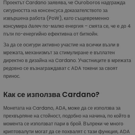
Проектът Cardano заявява, че Ouroboros надгражда
сигурността на консенсуса доказателството за
извършена работа (PoW), като същевременно
консумира
далеч
по-малко енергия – смята се, че е до 4
пъти по-енергийно ефективна от биткойн.
За да се осигури активно участие на всички възли в
мрежата, механизмът за стимулиране е въплатен
директно в дизайна на Cardano. Участниците в мрежата
редовно се възнаграждават с ADA токени за своят
принос.
Как се използва Cardano?
Монетата на Cardano, ADA, може да се използва за
прехвърляне на стойност, подобно на начина, по който в
момента се използват пари в брой. Въпреки че много
криптовалути могат да се похвалят с тази функция, ADA