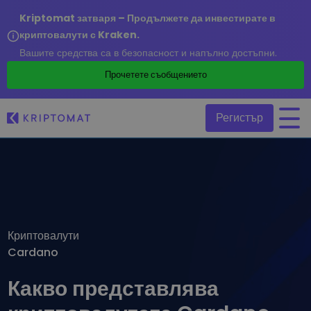
Kriptomat затваря – Продължете да инвестирате в
криптовалути с Kraken.
Вашите средства са в безопасност и напълно достъпни.
/
Прочетете съобщението
Регистър
Всички цени
Над 300+ криптовалути
Топ печеливши & губещи
Намерете възможности за инвестиране
Криптовалути
Купуване и продаване на криптовалута
Cardano
Купете 300+ криптовалути
Наскоро добавени
Последно добавени токени в Kriptomat
Размяна на криптовалута
Какво представлява
Над 1 000 опции за двойки
Ако бях купил за 100 €…