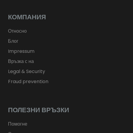
лв.
BGN
kr
NOK
Kč
CZK
L
RON
КОМПАНИЯ
ft
HUF
kr.
DKK
zł
PLN
Относно
Блог
Impressum
Връзка с на
Legal & Security
Fraud prevention
ПОЛЕЗНИ ВРЪЗКИ
Помогне