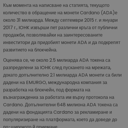
Към момента на написване на статията, текущото
количество в обращение на монети Cardano (ADA)е
около 31 милиарда. Между септември 2015 г. и януари
2017 г., IOHK извърши пет различни кръга от публични
продажби, позволявайки на заинтересованите
инвеститори да придобият монети ADA и да подкрепят
развитието на блокчейна.
Оценява се, че около 2.5 милиарда ADA токена са
разпределени за IOHK след пускането на мрежата,
докато допълнително 2.1 милиарда ADA монети са били
дадени на EMURGO, международна компания за
разработка на блокчейн, под формата на
възнаграждениа за работата им върху протокола на
Cardano. Допълнителни 648 милиона ADA токена са
дадени на фондацията Cardano за рекламиране и
популяризиране на платформата, което да доведе до
по-широкото й приемане.