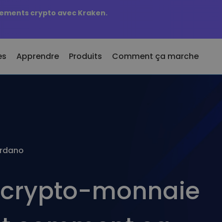
sements crypto avec Kraken.
es
Apprendre
Produits
Comment ça marche
cemment ajoutées
er et vendre des crypto-
KriptoEarn
aies
tons nouvellement ajoutés à
Gagnez des récompenses sur vot
iptomat
r plus de 300 crypto-
crypto
ies
Coffre-fort
 si j’avais acheté 100 € de…
Économisez des crypto-monnaie
ardano
ger de la crypto
aujourd'hui cela vaudait
pour votre avenir
e 1 000 options de paires
Achat récurrent
euilles intelligents
a crypto-monnaie
Investissements réguliers (DCA)
on intelligente d'investir
les crypto-monnaies
feuille Kriptomat
efeuille crypto simple et