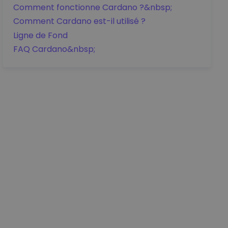
Comment fonctionne Cardano ?&nbsp;
Comment Cardano est-il utilisé ?
Ligne de Fond
FAQ Cardano&nbsp;
Détails des prix
0.17397500
€
0.00066111
€
0.38%