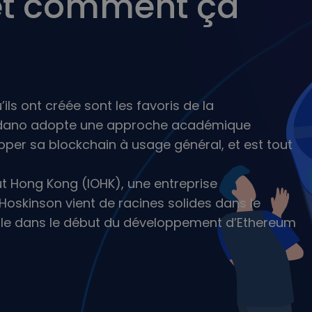
et comment ça
sé
rateur d'investissement
 ta stratégie crypto
ls ont créée sont les favoris de la
rdano adopte une approche académique
per sa blockchain à usage général, et est tout
t Hong Kong (IOHK), une entreprise
oskinson vient de racines solides dans le
rôle dans le début du développement d’Ethereum