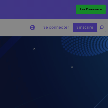
/
Lire l'annonce
Se connecter
S'inscrire
Alertes de prix
re
Mise à jour en temps réel du prix de
vos jetons préférés
Explorer les actifs
s
Découvrir les opportunités
d'investissement
Portefeuille données
analytiques
Des informations pertinentes pour
des performances optimales