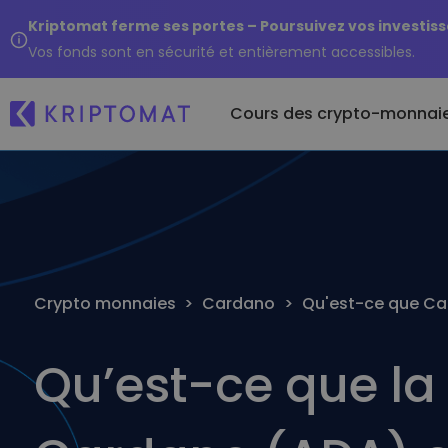
Kriptomat ferme ses portes – Poursuivez vos investis
Vos fonds sont en sécurité et entièrement accessibles.
Cours des crypto-monnai
Ré
Achet
Tous les prix
monn
Je
Plus de 300 crypto-monnaies
Kr
Achete
monna
Top des gagnants et
Et
perdants
Crypto monnaies
>
Cardano
>
Qu'est-ce que C
Échan
...
Trouver des opportunités
Plus d
d'investissement
Portef
Qu’est-ce que l
Une faç
dans 
Porte
Un port