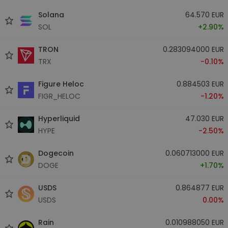
Solana
64.570 EUR
SOL
+2.90%
TRON
0.283094000 EUR
TRX
-0.10%
Figure Heloc
0.884503 EUR
FIGR_HELOC
-1.20%
Hyperliquid
47.030 EUR
HYPE
-2.50%
Dogecoin
0.060713000 EUR
DOGE
+1.70%
USDS
0.864877 EUR
USDS
0.00%
Rain
0.010988050 EUR