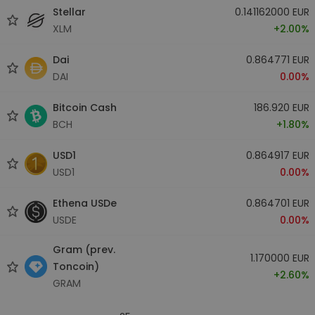
Stellar
0.141162000 EUR
XLM
+2.00%
Dai
0.864771 EUR
DAI
0.00%
Bitcoin Cash
186.920 EUR
BCH
+1.80%
USD1
0.864917 EUR
USD1
0.00%
Ethena USDe
0.864701 EUR
USDE
0.00%
Gram (prev.
1.170000 EUR
Toncoin)
+2.60%
GRAM