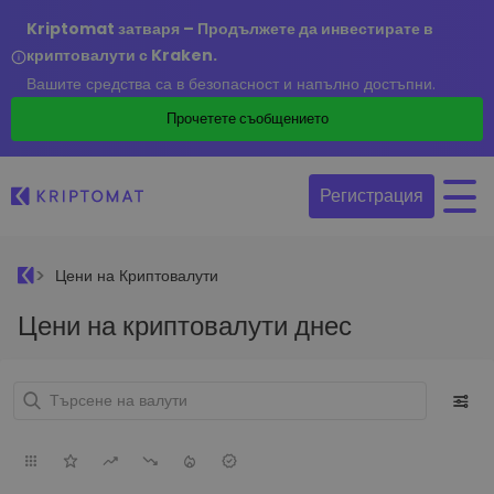
Kriptomat затваря – Продължете да инвестирате в
криптовалути с Kraken.
Вашите средства са в безопасност и напълно достъпни.
Прочетете съобщението
Регистрация
Цени на Криптовалути
Цени на криптовалути днес