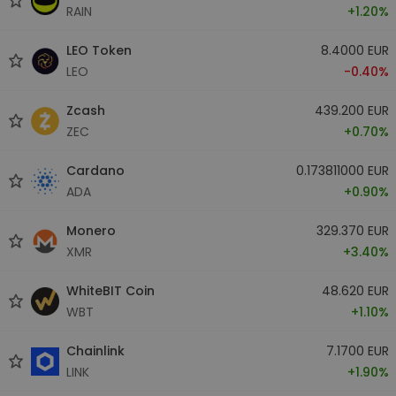
RAIN
+1.20%
LEO Token
8.4000 EUR
LEO
-0.40%
Zcash
439.200 EUR
ZEC
+0.70%
Cardano
0.173811000 EUR
ADA
+0.90%
Monero
329.370 EUR
XMR
+3.40%
WhiteBIT Coin
48.620 EUR
WBT
+1.10%
Chainlink
7.1700 EUR
LINK
+1.90%