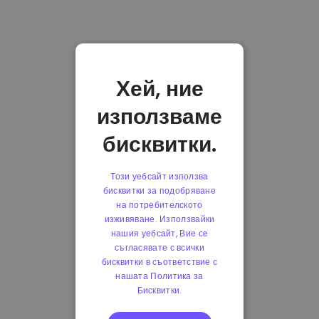
Хей, ние
използваме
бисквитки.
Този уебсайт използва
бисквитки за подобряване
на потребителското
изживяване. Използвайки
нашия уебсайт, Вие се
съгласявате с всички
бисквитки в съответствие с
нашата Политика за
Бисквитки.