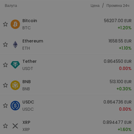
/
Валута
Цена
Промяна 24ч
Bitcoin
56207.00 EUR
BTC
+1.20%
Ethereum
1658.55 EUR
ETH
+1.10%
Tether
0.864550 EUR
USDT
0.00%
BNB
513.100 EUR
BNB
+0.30%
USDC
0.864736 EUR
USDC
0.00%
XRP
0.894477 EUR
XRP
+1.60%