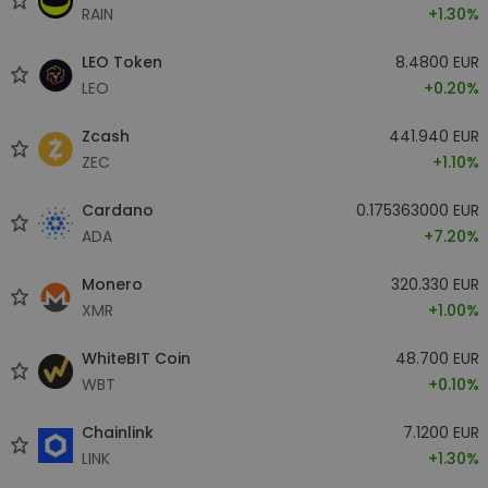
RAIN
+1.30%
LEO Token
8.4800 EUR
LEO
+0.20%
Zcash
441.940 EUR
ZEC
+1.10%
Cardano
0.175363000 EUR
ADA
+7.20%
Monero
320.330 EUR
XMR
+1.00%
WhiteBIT Coin
48.700 EUR
WBT
+0.10%
Chainlink
7.1200 EUR
LINK
+1.30%