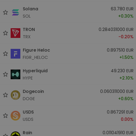
Solana
63.780 EUR
SOL
+0.30%
TRON
0.284031000 EUR
TRX
-0.20%
Figure Heloc
0.897510 EUR
FIGR_HELOC
+1.50%
Hyperliquid
49.230 EUR
HYPE
+2.10%
Dogecoin
0.060311000 EUR
DOGE
+0.60%
USDS
0.867291 EUR
USDS
0.00%
Rain
0.011041910 EUR