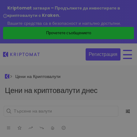
Kriptomat затваря – Продължете да инвестирате в
криптовалути с Kraken.
Вашите средства са в безопасност и напълно достъпни.
Прочетете съобщението
Регистрация
Цени на Криптовалути
Цени на криптовалути днес