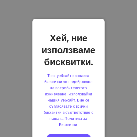
Хей, ние
използваме
бисквитки.
Този уебсайт използва
бисквитки за подобряване
на потребителското
изживяване. Използвайки
нашия уебсайт, Вие се
съгласявате с всички
бисквитки в съответствие с
нашата Политика за
Бисквитки.