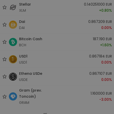
Stellar
0.140251000 EUR
XLM
+0.80%
Dai
0.867209 EUR
DAI
0.00%
Bitcoin Cash
187.190 EUR
BCH
+1.60%
USD1
0.867184 EUR
USD1
0.00%
Ethena USDe
0.867107 EUR
USDE
0.00%
Gram (prev.
1.160000 EUR
Toncoin)
-3.00%
GRAM