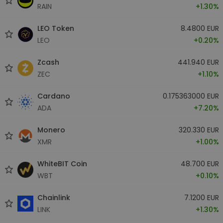
RAIN
+1.30%
LEO Token
8.4800 EUR
LEO
+0.20%
Zcash
441.940 EUR
ZEC
+1.10%
Cardano
0.175363000 EUR
ADA
+7.20%
Monero
320.330 EUR
XMR
+1.00%
WhiteBIT Coin
48.700 EUR
WBT
+0.10%
Chainlink
7.1200 EUR
LINK
+1.30%