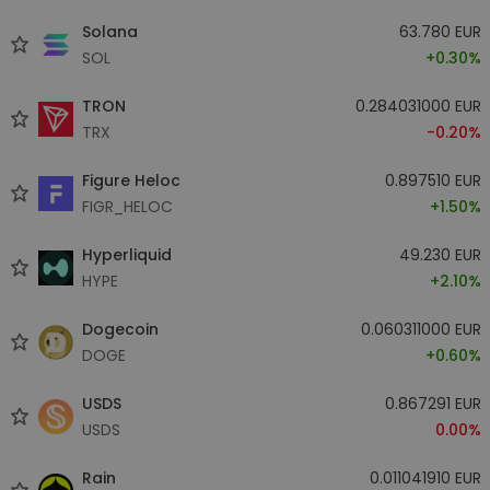
Solana
63.780 EUR
SOL
+0.30%
TRON
0.284031000 EUR
TRX
-0.20%
Figure Heloc
0.897510 EUR
FIGR_HELOC
+1.50%
Hyperliquid
49.230 EUR
HYPE
+2.10%
Dogecoin
0.060311000 EUR
DOGE
+0.60%
USDS
0.867291 EUR
USDS
0.00%
Rain
0.011041910 EUR