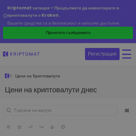
Kriptomat затваря – Продължете да инвестирате в
криптовалути с Kraken.
Вашите средства са в безопасност и напълно достъпни.
Прочетете съобщението
Регистрация
Цени на Криптовалути
Цени на криптовалути днес