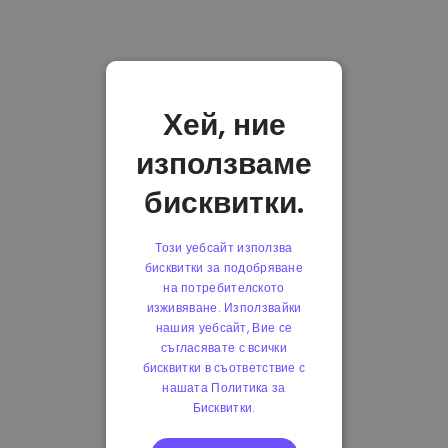
Хей, ние
използваме
бисквитки.
Този уебсайт използва
бисквитки за подобряване
на потребителското
изживяване. Използвайки
нашия уебсайт, Вие се
съгласявате с всички
бисквитки в съответствие с
нашата Политика за
Бисквитки.