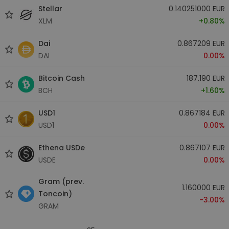
Stellar
0.140251000 EUR
XLM
+0.80%
Dai
0.867209 EUR
DAI
0.00%
Bitcoin Cash
187.190 EUR
BCH
+1.60%
USD1
0.867184 EUR
USD1
0.00%
Ethena USDe
0.867107 EUR
USDE
0.00%
Gram (prev.
1.160000 EUR
Toncoin)
-3.00%
GRAM