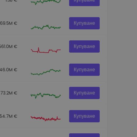
Купуване
269.5M €
Купуване
561.0M €
Купуване
46.0M €
Купуване
373.2M €
Купуване
154.7M €