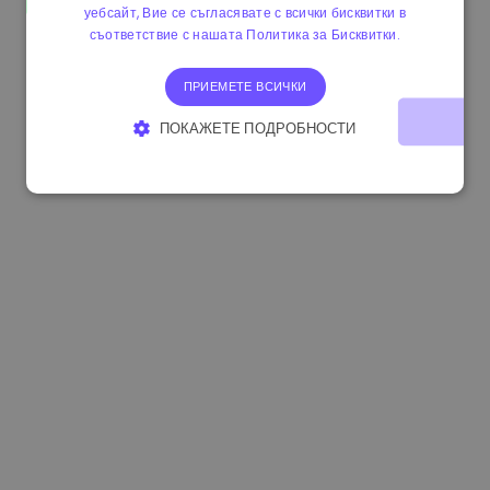
уебсайт, Вие се съгласявате с всички бисквитки в
0.080659000 €
-4.80%
3.2B €
съответствие с нашата Политика за Бисквитки.
ПРИЕМЕТЕ ВСИЧКИ
ПОКАЖЕТЕ ПОДРОБНОСТИ
СТРОГО НЕОБХОДИМО
ЕФЕКТИВНОСТ
ТАРГЕТИРАНЕ
ФУНКЦИОНАЛНОСТ