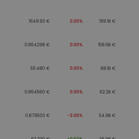
фейл за
довател
1649.93 €
0.00%
199.1B €
ратегия
0.864298 €
0.00%
158.6B €
511.480 €
0.00%
68.1B €
0.864560 €
0.00%
62.2B €
0.878503 €
-3.00%
54.9B €
63.330 €
+0.50%
36.9B €