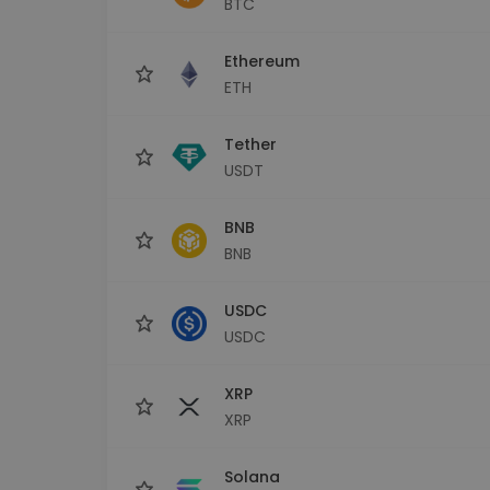
BTC
Сигурен и опростен порт
криптовалута
Ethereum
Инвестиционен изсле
Намери своята крипто ст
ETH
Tether
USDT
BNB
BNB
USDC
USDC
XRP
XRP
Solana