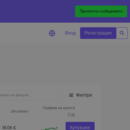
Прочетете съобщението
Вход
Регистрация
али за цените
лизации на цените на
ите ви токени в реално време
леждане на активи
йте възможности за
тиции
Филтри
из на портфолио
игентни прозрения за
Графика на цената
24ч обем
алнo изпълнение
(7д)
Купуване
18.0B €