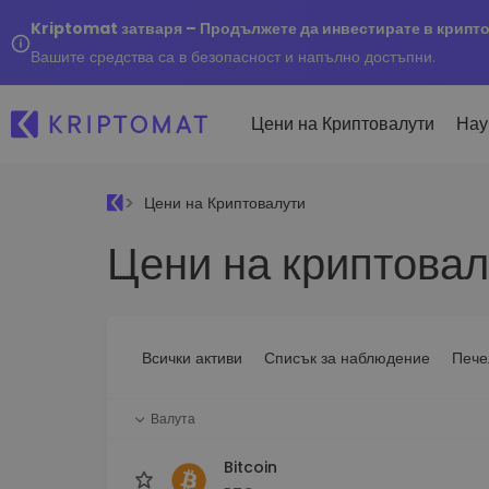
Kriptomat затваря – Продължете да инвестирате в крипт
Вашите средства са в безопасност и напълно достъпни.
Цени на Криптовалути
Нау
Цени на Криптовалути
Наско
Цени на криптовал
Послед
Купуване и продаване
Всички цени
Kripto
криптовалута
Над 300+ криптовалути
Купете 300+ криптовалу
Ако бя
Топ печеливши & губещи
...днес
Размяна на криптовал
Намерете възможности за
Всички активи
Списък за наблюдение
Пече
Над 1 000 опции за двойк
инвестиране
Интелигентни портфо
Валута
Интелигентен начин за 
в криптовалути
Bitcoin
Kriptomat Портфейл