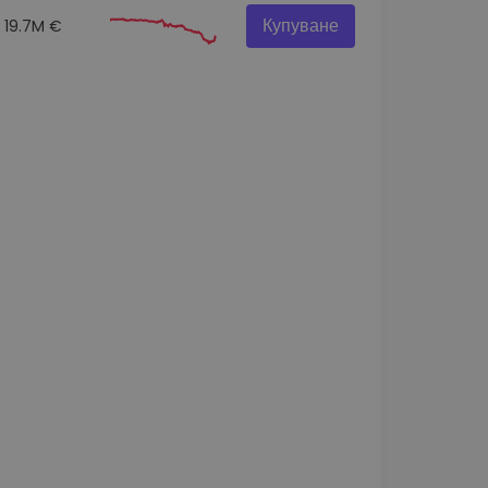
Купуване
19.7M €