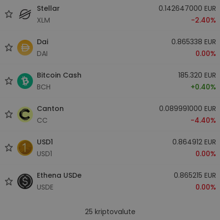
Stellar
0.142647000 EUR
XLM
-2.40%
Dai
0.865338 EUR
DAI
0.00%
Bitcoin Cash
185.320 EUR
BCH
+0.40%
Canton
0.089991000 EUR
CC
-4.40%
USD1
0.864912 EUR
USD1
0.00%
Ethena USDe
0.865215 EUR
USDE
0.00%
25
kriptovalute