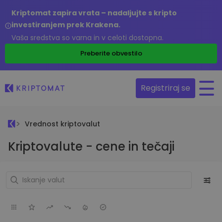
Kriptomat zapira vrata – nadaljujte s kripto
investiranjem prek Krakena.
Vaša sredstva so varna in v celoti dostopna.
Preberite obvestilo
Registriraj se
Vrednost kriptovalut
Kriptovalute - cene in tečaji