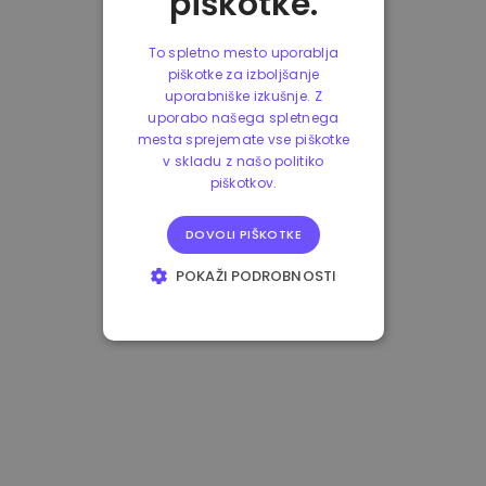
piškotke.
To spletno mesto uporablja
piškotke za izboljšanje
uporabniške izkušnje. Z
uporabo našega spletnega
mesta sprejemate vse piškotke
v skladu z našo politiko
piškotkov.
DOVOLI PIŠKOTKE
POKAŽI PODROBNOSTI
NUJNO POTREBNI
IZVEDBENI
CILJANJE
FUNKCIONALNOST