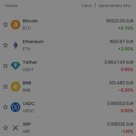
/
Valuta
Cena
Sprememba 24ur
Bitcoin
55923.00 EUR
BTC
+0.70%
Ethereum
1650.97 EUR
ETH
+2.00%
Tether
0.864749 EUR
USDT
0.00%
BNB
513.480 EUR
BNB
-0.20%
USDC
0.865103 EUR
USDC
0.00%
XRP
0.918326 EUR
XRP
-1.10%