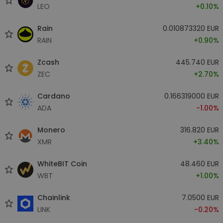
LEO
+0.10%
Rain
0.010873320 EUR
RAIN
+0.90%
Zcash
445.740 EUR
ZEC
+2.70%
Cardano
0.166319000 EUR
ADA
-1.00%
Monero
316.820 EUR
XMR
+3.40%
WhiteBIT Coin
48.460 EUR
WBT
+1.00%
Chainlink
7.0500 EUR
LINK
-0.20%