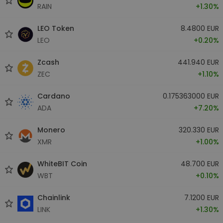
RAIN
+1.30%
LEO Token
8.4800 EUR
LEO
+0.20%
Zcash
441.940 EUR
ZEC
+1.10%
Cardano
0.175363000 EUR
ADA
+7.20%
Monero
320.330 EUR
XMR
+1.00%
WhiteBIT Coin
48.700 EUR
WBT
+0.10%
Chainlink
7.1200 EUR
LINK
+1.30%