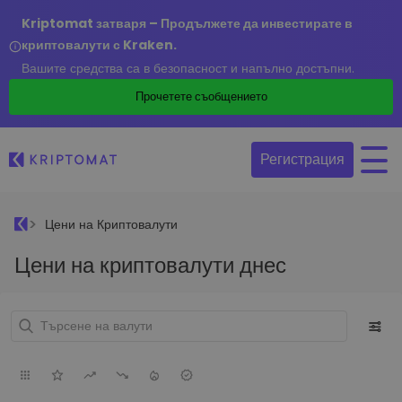
Kriptomat затваря – Продължете да инвестирате в
криптовалути с Kraken.
Вашите средства са в безопасност и напълно достъпни.
Прочетете съобщението
Регистрация
Цени на Криптовалути
Цени на криптовалути днес