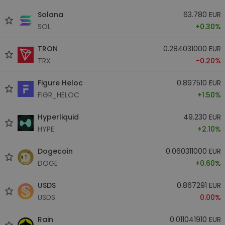
Solana
63.780 EUR
SOL
+0.30%
TRON
0.284031000 EUR
TRX
-0.20%
Figure Heloc
0.897510 EUR
FIGR_HELOC
+1.50%
Hyperliquid
49.230 EUR
HYPE
+2.10%
Dogecoin
0.060311000 EUR
DOGE
+0.60%
USDS
0.867291 EUR
USDS
0.00%
Rain
0.011041910 EUR