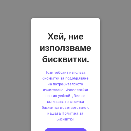
Хей, ние
използваме
бисквитки.
Този уебсайт използва
бисквитки за подобряване
на потребителското
изживяване. Използвайки
нашия уебсайт, Вие се
съгласявате с всички
бисквитки в съответствие с
нашата Политика за
Бисквитки.