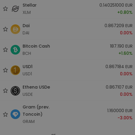
Stellar
0.140251000 EUR
XLM
+0.80%
Dai
0.867209 EUR
DAI
0.00%
Bitcoin Cash
187.190 EUR
BCH
+1.60%
USD1
0.867184 EUR
USD1
0.00%
Ethena USDe
0.867107 EUR
USDE
0.00%
Gram (prev.
1.160000 EUR
Toncoin)
-3.00%
GRAM