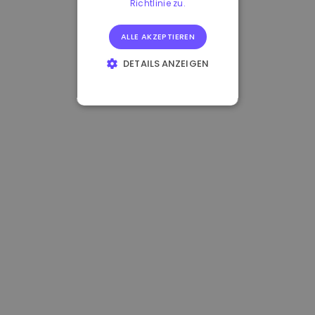
Richtlinie zu.
ALLE AKZEPTIEREN
DETAILS ANZEIGEN
UNBEDINGT
ERFORDERLICH
PERFORMANCE
TARGETING
FUNKTIONALITÄT