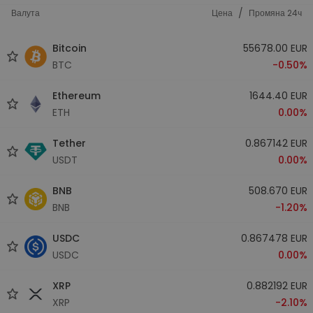
/
Валута
Цена
Промяна 24ч
Bitcoin
55678.00 EUR
BTC
-0.50%
Ethereum
1644.40 EUR
ETH
0.00%
Tether
0.867142 EUR
USDT
0.00%
BNB
508.670 EUR
BNB
-1.20%
USDC
0.867478 EUR
USDC
0.00%
XRP
0.882192 EUR
XRP
-2.10%