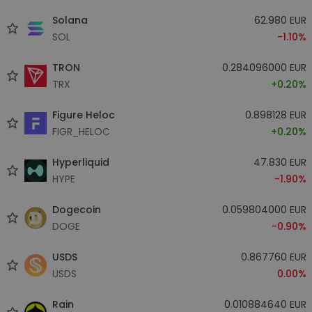
Solana
62.980 EUR
SOL
-1.10%
TRON
0.284096000 EUR
TRX
+0.20%
Figure Heloc
0.898128 EUR
FIGR_HELOC
+0.20%
Hyperliquid
47.830 EUR
HYPE
-1.90%
Dogecoin
0.059804000 EUR
DOGE
-0.90%
USDS
0.867760 EUR
USDS
0.00%
Rain
0.010884640 EUR