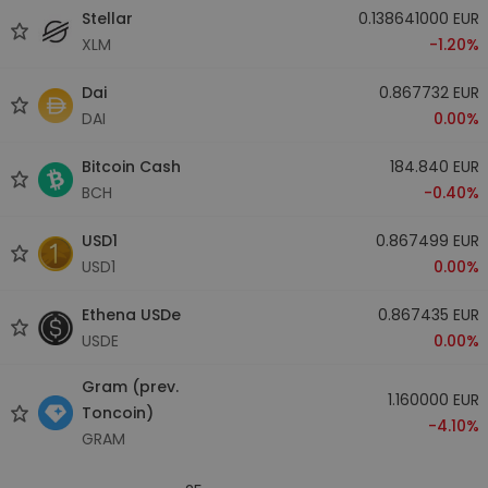
Stellar
0.138641000 EUR
XLM
-1.20%
Dai
0.867732 EUR
DAI
0.00%
Bitcoin Cash
184.840 EUR
BCH
-0.40%
USD1
0.867499 EUR
USD1
0.00%
Ethena USDe
0.867435 EUR
USDE
0.00%
Gram (prev.
1.160000 EUR
Toncoin)
-4.10%
GRAM