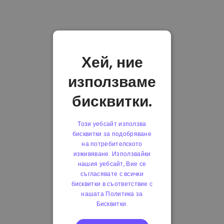
Хей, ние
използваме
бисквитки.
Този уебсайт използва
бисквитки за подобряване
на потребителското
изживяване. Използвайки
нашия уебсайт, Вие се
съгласявате с всички
бисквитки в съответствие с
нашата Политика за
Бисквитки.