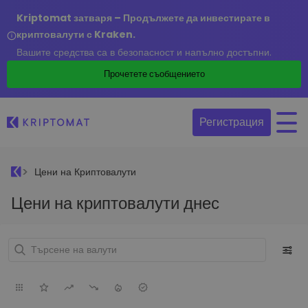
Kriptomat затваря – Продължете да инвестирате в
криптовалути с Kraken.
Вашите средства са в безопасност и напълно достъпни.
Прочетете съобщението
Регистрация
Цени на Криптовалути
Цени на криптовалути днес