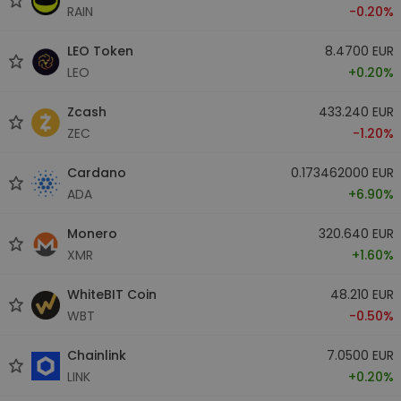
RAIN
-0.20%
LEO Token
8.4700 EUR
LEO
+0.20%
Zcash
433.240 EUR
ZEC
-1.20%
Cardano
0.173462000 EUR
ADA
+6.90%
Monero
320.640 EUR
XMR
+1.60%
WhiteBIT Coin
48.210 EUR
WBT
-0.50%
Chainlink
7.0500 EUR
LINK
+0.20%