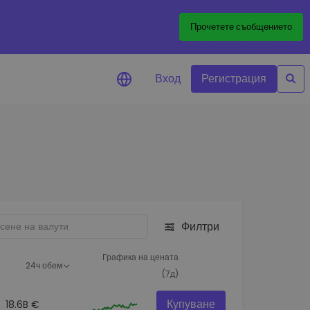
Прочетете съобщението
Вход
Регистрация
али за цените
лизации на цените на
ите ви токени в реално време
леждане на активи
йте възможности за
тиции
Филтри
из на портфолио
игентни прозрения за
Графика на цената
24ч обем
алнo изпълнение
(7д)
Купуване
18.6B €