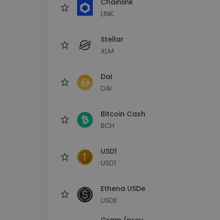
Chainlink
LINK
Stellar
XLM
Dai
DAI
Bitcoin Cash
BCH
USD1
USD1
Ethena USDe
USDE
Gram (prev.