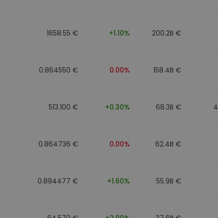
фейл за
довател
1658.55 €
+1.10%
200.2B €
ратегия
0.864550 €
0.00%
158.4B €
513.100 €
+0.30%
68.3B €
4
0.864736 €
0.00%
62.4B €
0.894477 €
+1.60%
55.9B €
64.570 €
+2.90%
37.6B €