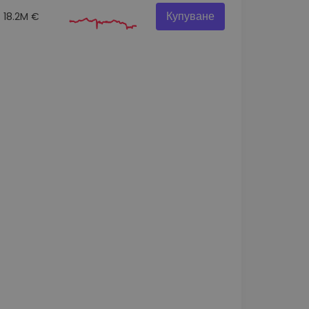
Купуване
18.2M €