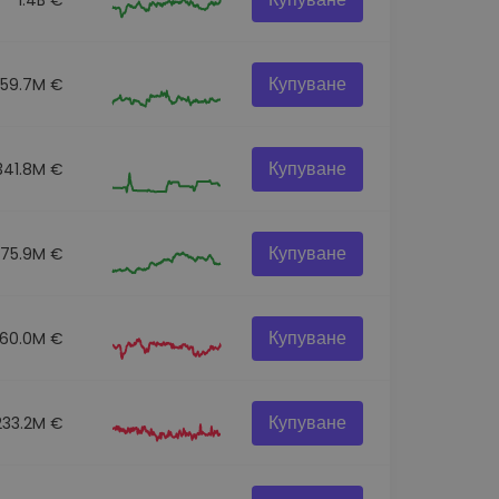
Купуване
259.7M €
Купуване
341.8M €
Купуване
275.9M €
Купуване
60.0M €
Купуване
233.2M €