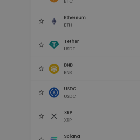
BTC
Сигурен и опростен порт
криптовалута
Ethereum
Инвестиционен изсле
Намери своята крипто ст
ETH
Tether
USDT
BNB
BNB
USDC
USDC
XRP
XRP
Solana