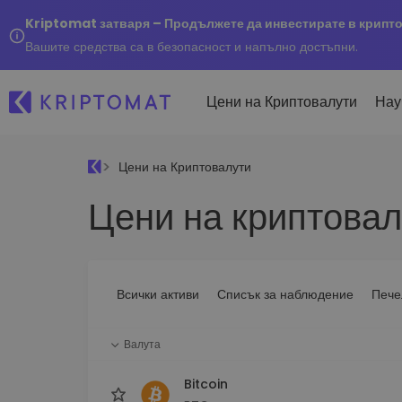
Kriptomat затваря – Продължете да инвестирате в крипт
Вашите средства са в безопасност и напълно достъпни.
Цени на Криптовалути
Нау
Цени на Криптовалути
Наско
Цени на криптовал
Послед
Купуване и продаване
Всички цени
Kripto
криптовалута
Над 300+ криптовалути
Купете 300+ криптовалу
Ако бя
Топ печеливши & губещи
...днес
Размяна на криптовал
Намерете възможности за
Всички активи
Списък за наблюдение
Пече
Над 1 000 опции за двойк
инвестиране
Интелигентни портфо
Валута
Интелигентен начин за 
в криптовалути
Bitcoin
Kriptomat Портфейл