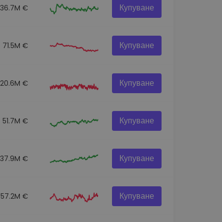
Купуване
136.7M €
Купуване
71.5M €
Купуване
120.6M €
Купуване
51.7M €
Купуване
537.9M €
Купуване
57.2M €