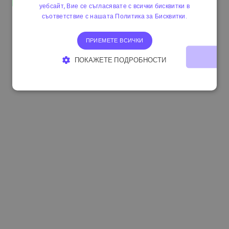
уебсайт, Вие се съгласявате с всички бисквитки в
1.170000 €
+2.60%
3.2B €
съответствие с нашата Политика за Бисквитки.
ПРИЕМЕТЕ ВСИЧКИ
ПОКАЖЕТЕ ПОДРОБНОСТИ
СТРОГО НЕОБХОДИМО
ЕФЕКТИВНОСТ
ТАРГЕТИРАНЕ
ФУНКЦИОНАЛНОСТ