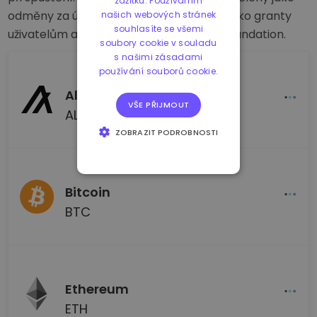
zážitku. Používáním
odměny za účast provozovatelům uzlů, jako granty
našich webových stránek
souhlasíte se všemi
uživatelům a část putuje i do Algorand Foundation.
soubory cookie v souladu
s našimi zásadami
používání souborů cookie.
Algorand
VŠE PŘIJMOUT
ALGO
ZOBRAZIT PODROBNOSTI
NEZBYTNĚ NUTNÉ
SOUBORY
VÝKONOVÉ
Bitcoin
SOUBORY
BTC
SOUBORY CÍLENÍ
FUNKČNÍ SOUBORY
Ethereum
ETH