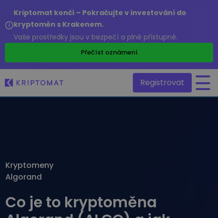
Kriptomat končí – Pokračujte v investování do
kryptoměn s Krakenem.
Vaše prostředky jsou v bezpečí a plně přístupné.
/
Přečíst oznámení
Registrovat
Všechny ceny
Přes 300 kryptoměn
Hlavní vítězové a poražení
Najděte investiční příležitosti
Kryptomeny
Kupte a prodejte krypto
Algorand
Kupujte přes 300 kryptoměn
Nedávno přidané
Nově přidané tokeny na Kriptomat
Směňte krypto
Co je to kryptoměna
Přes 1000 párových možností
Kdybych koupil/a v hodnotě 100 €…