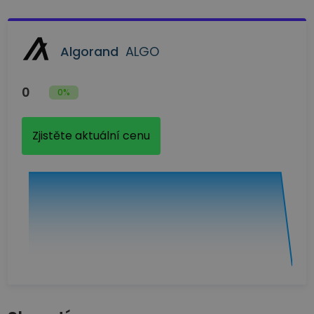
Algorand
ALGO
0
0%
Zjistěte aktuální cenu