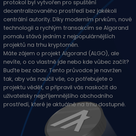
protokol byl vytvořen pro spuštění
Objevte investiční příležitosti
decentralizovaného prostředí bez jakékoli
Analýza portfolia
centrální autority. Díky moderním prvkům, nové
Chytré poznatky pro ideální výkonnost
technologii a rychlým transakcím se Algorand
pomalu stává jedním z nejpopulárnějších
projektů na trhu kryptoměn.
Máte zájem o projekt Algorand (ALGO), ale
nevíte, o co vlastně jde nebo kde vůbec začít?
Buďte bez obav. Tento průvodce je navržen
tak, aby vás naučil vše, co potřebujete o
projektu vědět, a připravil vás naskočit do
uživatelsky nejpříjemnějšího obchodního
prostředí, které je aktuálně na trhu dostupné.