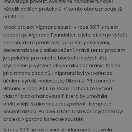
knowledge proofs“, ověřitelné náhodné funkce i
několik dalších protokolů. V tomto oboru pracuje již
od 80. let.
Micali projekt Algorand spustil v roce 2017. Projekt
podporuje Algorand Foundation a jeho cílem je vyřešit
trilema, které představují problémy škálování,
decentralizace a zabezpečení. Právě tento problém
je společný pro mnoho blockchainových sítí.
Myšlenkou je vytvořit ekonomiku bez hranic. Stejně
jako mnoho altcoinů, i Algorand byl vytvořen za
účelem vyřešit nedostatky Bitcoinu. Při zkoumání
Bitcoinu v roce 2015 se Micali rozhodl, že vytvoří
vlastní blockchainovou síť, která by umožnila
efektivnější škálování, zabezpečení i kompletní
decentralizaci. Po dvouletém testování systému byl
projekt Algorand konečně spuštěn.
V roce 2019 se testovací síť Algorandu otevřela