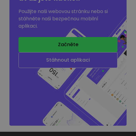
Použijte naši webovou stránku nebo si
stáhněte naši bezpečnou mobilní
aplikaci.
Začněte
Stáhnout aplikaci