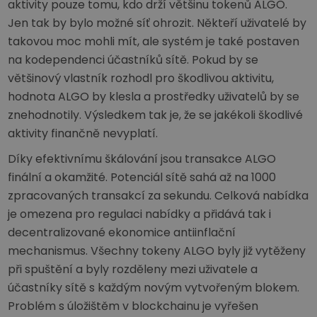
aktivity pouze tomu, kdo drží většinu tokenů ALGO.
Jen tak by bylo možné síť ohrozit. Někteří uživatelé by
takovou moc mohli mít, ale systém je také postaven
na kodependenci účastníků sítě. Pokud by se
většinový vlastník rozhodl pro škodlivou aktivitu,
hodnota ALGO by klesla a prostředky uživatelů by se
znehodnotily. Výsledkem tak je, že se jakékoli škodlivé
aktivity finančně nevyplatí.
Díky efektivnímu škálování jsou transakce ALGO
finální a okamžité. Potenciál sítě sahá až na 1000
zpracovaných transakcí za sekundu. Celková nabídka
je omezena pro regulaci nabídky a přidává tak i
decentralizované ekonomice antiinflační
mechanismus. Všechny tokeny ALGO byly již vytěženy
při spuštění a byly rozděleny mezi uživatele a
účastníky sítě s každým novým vytvořeným blokem.
Problém s úložištěm v blockchainu je vyřešen