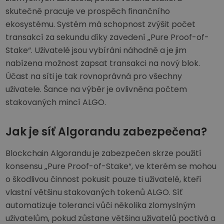
skutečně pracuje ve prospěch finančního
ekosystému. Systém má schopnost zvýšit počet
transakcí za sekundu díky zavedení „Pure Proof-of-
Stake“. Uživatelé jsou vybíráni náhodně a je jim
nabízena možnost zapsat transakci na nový blok.
Účast na síti je tak rovnoprávná pro všechny
uživatele. Šance na výběr je ovlivněna počtem
stakovaných mincí ALGO.
Jak je síť Algorandu zabezpečena?
Blockchain Algorandu je zabezpečen skrze použití
konsensu „Pure Proof-of-Stake“, ve kterém se mohou
o škodlivou činnost pokusit pouze ti uživatelé, kteří
vlastní většinu stakovaných tokenů ALGO. Síť
automatizuje toleranci vůči několika zlomyslným
uživatelům, pokud zůstane většina uživatelů poctivá a