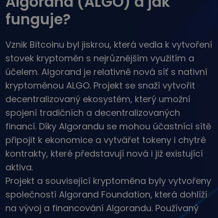
Algorand (ALGO) a jak
...dnes bych měl/a
Inteligentní portfolia
funguje?
Chytrý způsob investování do krypta
Kriptomat peněženka
Vznik Bitcoinu byl jiskrou, která vedla k vytvoření
Bezpečná a jednoduchá krypto peněženka
stovek kryptoměn s nejrůznějším využitím a
Průzkumník investic
účelem. Algorand je relativně nová síť s nativní
Najdi svou krypto strategii
kryptoměnou ALGO. Projekt se snaží vytvořit
KriptoEarn
decentralizovaný ekosystém, který umožní
Získejte za své krypto odměny
spojení tradičních a decentralizovaných
Trezor
financí. Díky Algorandu se mohou účastníci sítě
Spořte si krypto pro svou budoucnost
připojit k ekonomice a vytvářet tokeny i chytré
kontrakty, které představují nová i již existující
Opakovaný nákup
Pravidelné investice („DCA“)
aktiva.
Projekt a související kryptoměna byly vytvořeny
Upozornění na cenu
Aktualizace cen vašich oblíbených tokenů v reálném čase
společností Algorand Foundation, která dohlíží
na vývoj a financování Algorandu. Používaný
Objevte aktiva