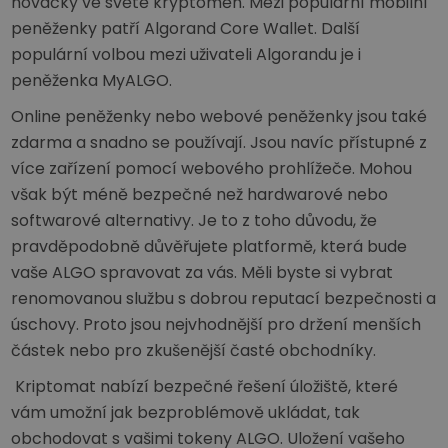
nováčky ve světě kryptoměn. Mezi populární mobilní
peněženky patří Algorand Core Wallet. Další
populární volbou mezi uživateli Algorandu je i
peněženka MyALGO.
Online peněženky nebo webové peněženky jsou také
zdarma a snadno se používají. Jsou navíc přístupné z
více zařízení pomocí webového prohlížeče. Mohou
však být méně bezpečné než hardwarové nebo
softwarové alternativy. Je to z toho důvodu, že
pravděpodobně důvěřujete platformě, která bude
vaše ALGO spravovat za vás. Měli byste si vybrat
renomovanou službu s dobrou reputací bezpečnosti a
úschovy. Proto jsou nejvhodnější pro držení menších
částek nebo pro zkušenější časté obchodníky.
Kriptomat nabízí bezpečné řešení úložiště, které
vám umožní jak bezproblémově ukládat, tak
obchodovat s vašimi tokeny ALGO. Uložení vašeho