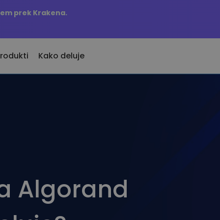
njem prek Krakena.
rodukti
Kako deluje
KriptoEarn
Opozorila 
davno dodani
Zaslužite nagrade s svojim
Ažurne infor
 novo dodane kriptovalute
kriptovalutami
najljubših ž
Trezor
j če bi kupil 100 EUR…
Raziščite 
Varčujte kriptovalute za svojo
danes bi bil vreden
Odkrijte nalo
prihodnost
Analitika p
Ponavljajoči nakup
Pametni vpo
ta Algorand
Redno načrtovane naložbe (DCA)
učinkovitost