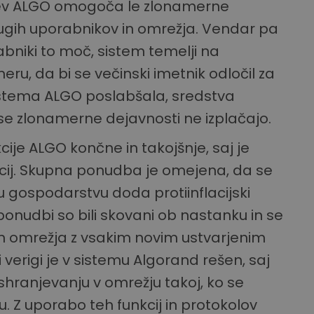
tev ALGO omogoča le zlonamerne
drugih uporabnikov in omrežja. Vendar pa
bniki to moč, sistem temelji na
ru, da bi se večinski imetnik odločil za
istema ALGO poslabšala, sredstva
 se zlonamerne dejavnosti ne izplačajo.
cije ALGO končne in takojšnje, saj je
cij. Skupna ponudba je omejena, da se
gospodarstvu doda protiinflacijski
onudbi so bili skovani ob nastanku in se
m omrežja z vsakim novim ustvarjenim
verigi je v sistemu Algorand rešen, saj
shranjevanju v omrežju takoj, ko se
. Z uporabo teh funkcij in protokolov