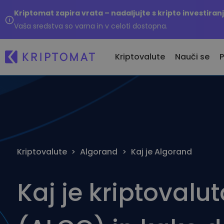
Kriptomat zapira vrata – nadaljujte s kripto investira
Vaša sredstva so varna in v celoti dostopna.
Kriptovalute
Nauči se
P
Ne
Vse cene
Kupi & Prodaj kripto
Na
Več kot 300 kriptovalut
Kupite več kot 300 kriptovalut
Ka
Največji dobitniki in poraženci
Menjaj Kripto
Kriptovalute
>
Algorand
>
Kaj je Algorand
...
Poiščite naložbene priložnosti
Več kot 1.000 menjalnih parov
Inteligentni portfelji
Pameten način vlaganja v
Kaj je kriptovalu
kriptovalute
Kriptomat denarnica
Varna in enostavna kripto
denarnica