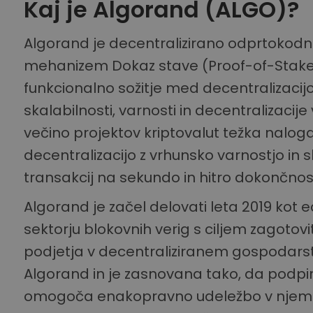
Kaj je Algorand (ALGO)?
Algorand je decentralizirano odprtokodn
mehanizem Dokaz stave (Proof-of-Stake)
funkcionalno sožitje med decentralizacijo
skalabilnosti, varnosti in decentralizacij
večino projektov kriptovalut težka nalog
decentralizacijo z vrhunsko varnostjo in s
transakcij na sekundo in hitro dokončnos
Algorand je začel delovati leta 2019 kot 
sektorju blokovnih verig s ciljem zagotov
podjetja v decentraliziranem gospodarstv
Algorand in je zasnovana tako, da podpi
omogoča enakopravno udeležbo v njem. 