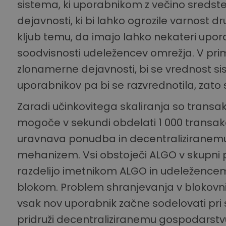
sistema, ki uporabnikom z večino sreds
dejavnosti, ki bi lahko ogrozile varnost 
kljub temu, da imajo lahko nekateri upora
soodvisnosti udeležencev omrežja. V prime
zlonamerne dejavnosti, bi se vrednost s
uporabnikov pa bi se razvrednotila, zato
Zaradi učinkovitega skaliranja so transak
mogoče v sekundi obdelati 1 000 transak
uravnava ponudba in decentraliziranemu 
mehanizem. Vsi obstoječi ALGO v skupni p
razdelijo imetnikom ALGO in udeležence
blokom. Problem shranjevanja v blokovni 
vsak nov uporabnik začne sodelovati pri 
pridruži decentraliziranemu gospodarstvu