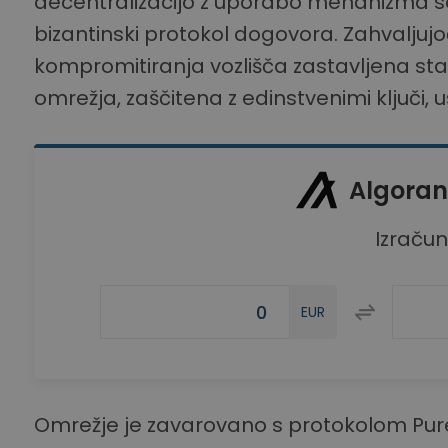
decentralizacijo z uporabo mehanizma so
bizantinski protokol dogovora. Zahvaljujo
kompromitiranja vozlišča zastavljena stan
omrežja, zaščitena z edinstvenimi ključi, 
Algoran
Izraču
EUR
Omrežje je zavarovano s protokolom Pure