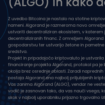
(ALGO) in kako d
Raziskovalec naložb
Najdi svojo kripto strategijo
Z uvedbo Bitcoina je nastalo na stotine kriptov
nameni. Algorand je razmeroma novo omrežje z 
ustvariti decentraliziran ekosistem, v katerem
decentraliziranih financ. Z omrežjem Algorand 
gospodarstvu ter ustvarijo žetone in pametne 
sredstva.
Projekt in pripadajočo kriptovaluto je ustvarila 
financiranje projekta Algorand, protokol pa je
okolja brez osrednje oblasti. Zaradi naprednih f
postaja Algorand ena najbolj priljubljenih kript
Vas zanima Algorand (ALGO), vendar ne veste, z
vodič je zasnovan tako, da vas nauči vsega, ka
skok v najbolj uporabniku prijazno trgovalno izku