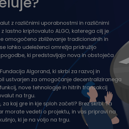
eluje?
alut z različnimi uporabnostmi in različnimi
lastno kriptovaluto ALGO, katerega cilj je
 je omogočeno zbliževanje tradicionalnih in
se lahko udeleženci omrežja pridružijo
pogodbe, ki predstavljajo nova in obstoječa
Fundacija Algorand, ki skrbi za razvoj in
 bil ustvarjen za omogočanje decentraliziranega
unkcij, nove tehnologije in hitrih transakcij
ovalut na trgu.
a kaj gre in kje sploh začeti? Brez skrbi. Ta
r morate vedeti o projektu, in vas pripravi na
šnjo, ki je na voljo na trgu.