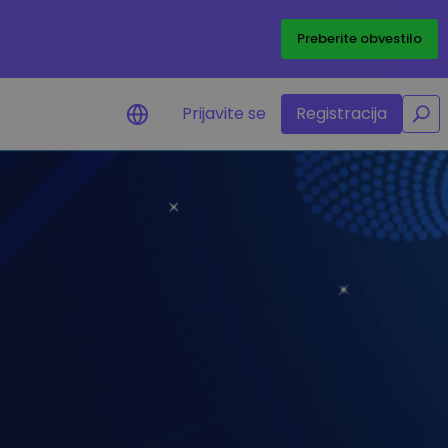
/
Preberite obvestilo
Prijavite se
Registracija
o ceni
macije o cenah vaših
etonov
sredstva
žbene priložnosti
ortfelja
gledi za optimalno