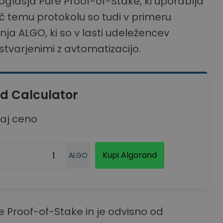
glasja Pure Proof-of-Stake, ki uporablja
č temu protokolu so tudi v primeru
ja ALGO, ki so v lasti udeležencev
ustvarjenimi z avtomatizacijo.
d Calculator
naj ceno
Kupi Algorand
ALGO
 Proof-of-Stake in je odvisno od