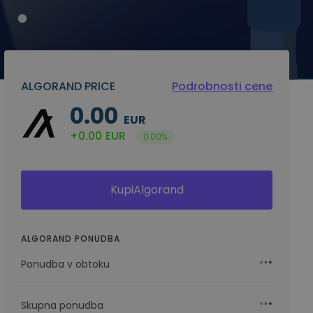
ALGORAND PRICE
Podrobnosti cene
0.00
EUR
+0.00
EUR
0.00%
KupiAlgorand
ALGORAND PONUDBA
Ponudba v obtoku
Skupna ponudba