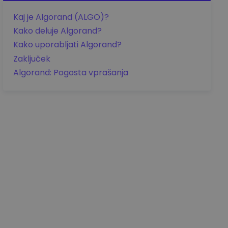
Kaj je Algorand (ALGO)?
Kako deluje Algorand?
Kako uporabljati Algorand?
Zaključek
Algorand: Pogosta vprašanja
Podrobnosti cene
aa0.00
EUR
+0.00
EUR
0.00%