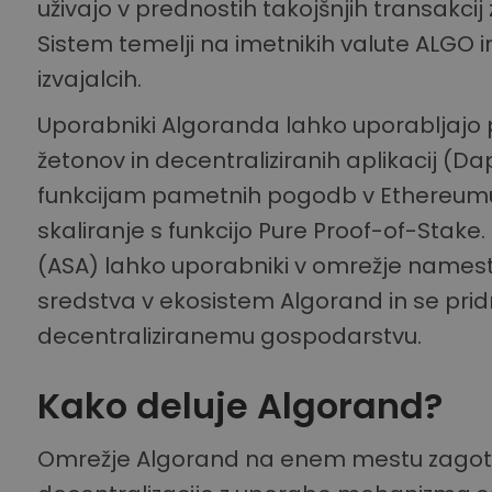
uživajo v prednostih takojšnjih transakci
Sistem temelji na imetnikih valute ALGO in 
izvajalcih.
Uporabniki Algoranda lahko uporabljajo
žetonov in decentraliziranih aplikacij (D
funkcijam pametnih pogodb v Ethereumu, 
skaliranje s funkcijo Pure Proof-of-Stake
(ASA) lahko uporabniki v omrežje namest
sredstva v ekosistem Algorand in se pri
decentraliziranemu gospodarstvu.
Kako deluje Algorand?
Omrežje Algorand na enem mestu zagotavlj