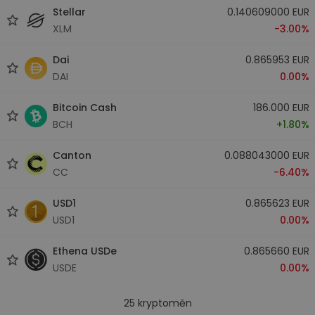
Stellar
0.140609000 EUR
XLM
-3.00%
Dai
0.865953 EUR
DAI
0.00%
Bitcoin Cash
186.000 EUR
BCH
+1.80%
Canton
0.088043000 EUR
CC
-6.40%
USD1
0.865623 EUR
USD1
0.00%
Ethena USDe
0.865660 EUR
USDE
0.00%
25
kryptoměn