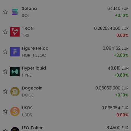
Solana
64.140 EUR
SOL
+0.10%
TRON
0.282534000 EUR
TRX
0.00%
Figure Heloc
0.894162 EUR
FIGR_HELOC
+3.00%
Hyperliquid
48.810 EUR
HYPE
+0.60%
Dogecoin
0.060531000 EUR
DOGE
+0.10%
USDS
0.865954 EUR
USDS
0.00%
LEO Token
8.4500 EUR