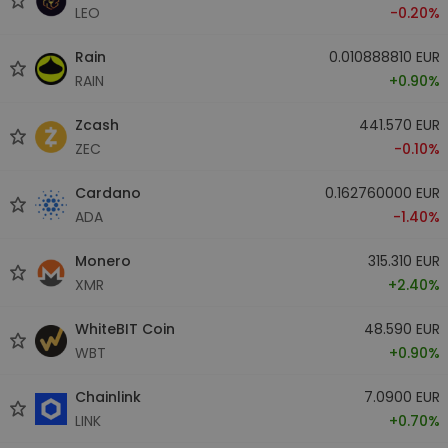
LEO
-0.20%
Rain
0.010888810 EUR
RAIN
+0.90%
Zcash
441.570 EUR
ZEC
-0.10%
Cardano
0.162760000 EUR
ADA
-1.40%
Monero
315.310 EUR
XMR
+2.40%
WhiteBIT Coin
48.590 EUR
WBT
+0.90%
Chainlink
7.0900 EUR
LINK
+0.70%