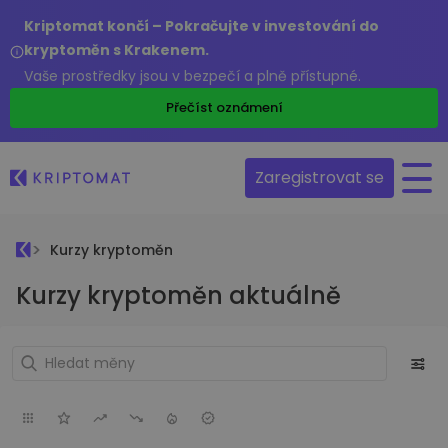
Kriptomat končí – Pokračujte v investování do
kryptoměn s Krakenem.
Vaše prostředky jsou v bezpečí a plně přístupné.
Přečíst oznámení
Zaregistrovat se
Kurzy kryptoměn
Kurzy kryptoměn aktuálně