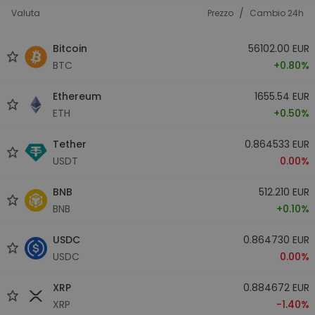
/
Valuta
Prezzo
Cambio 24h
Bitcoin
56102.00 EUR
BTC
+0.80%
Ethereum
1655.54 EUR
ETH
+0.50%
Tether
0.864533 EUR
USDT
0.00%
BNB
512.210 EUR
BNB
+0.10%
USDC
0.864730 EUR
USDC
0.00%
XRP
0.884672 EUR
XRP
-1.40%