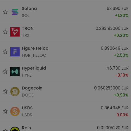
Solana
63.690 EUR
SOL
+1.20%
TRON
0.283193000 EUR
TRX
+0.20%
Figure Heloc
0.890649 EUR
FIGR_HELOC
+2.50%
Hyperliquid
46.730 EUR
HYPE
-3.10%
Dogecoin
0.060253000 EUR
DOGE
+0.90%
USDS
0.864945 EUR
USDS
0.00%
Rain
0.011005220 EUR