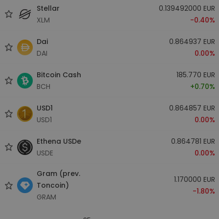
Stellar
0.139492000 EUR
XLM
-0.40%
Dai
0.864937 EUR
DAI
0.00%
Bitcoin Cash
185.770 EUR
BCH
+0.70%
USD1
0.864857 EUR
USD1
0.00%
Ethena USDe
0.864781 EUR
USDE
0.00%
Gram (prev.
1.170000 EUR
Toncoin)
-1.80%
GRAM