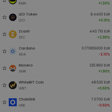
RAIN
+1.30%
LEO Token
8.4400 EUR
LEO
+0.10%
Zcash
440.710 EUR
ZEC
+2.90%
Cardano
0.173655000 EUR
ADA
-2.10%
Monero
325.860 EUR
XMR
+1.90%
WhiteBIT Coin
48.530 EUR
WBT
+0.60%
Chainlink
7.0700 EUR
LINK
-0.60%