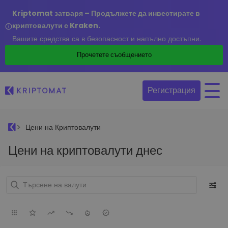
Kriptomat затваря – Продължете да инвестирате в
криптовалути с Kraken.
Вашите средства са в безопасност и напълно достъпни.
Прочетете съобщението
Регистрация
Цени на Криптовалути
Цени на криптовалути днес