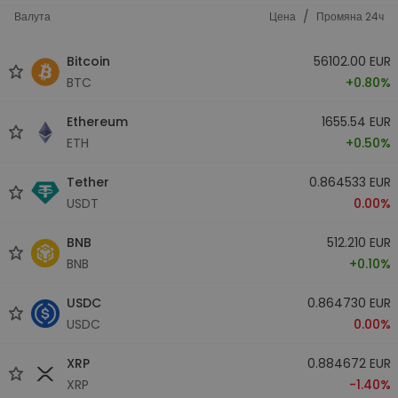
/
Валута
Цена
Промяна 24ч
Bitcoin
56102.00 EUR
BTC
+0.80%
Ethereum
1655.54 EUR
ETH
+0.50%
Tether
0.864533 EUR
USDT
0.00%
BNB
512.210 EUR
BNB
+0.10%
USDC
0.864730 EUR
USDC
0.00%
XRP
0.884672 EUR
XRP
-1.40%