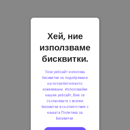
Хей, ние
използваме
бисквитки.
Този уебсайт използва
бисквитки за подобряване
на потребителското
изживяване. Използвайки
нашия уебсайт, Вие се
съгласявате с всички
бисквитки в съответствие с
нашата Политика за
Бисквитки.