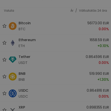
/
Valuta
Ár
Változtatás 24 óra
Bitcoin
56173.00 EUR
BTC
0.00%
Ethereum
1658.59 EUR
ETH
+0.10%
Tether
0.864596 EUR
USDT
0.00%
BNB
519.990 EUR
BNB
+1.30%
USDC
0.864816 EUR
USDC
0.00%
XRP
0.898355 EUR