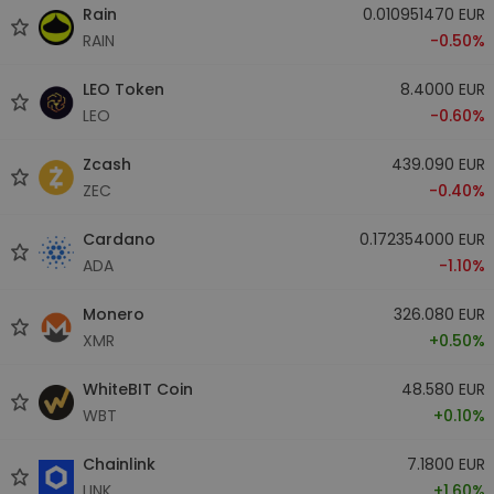
Rain
0.010951470 EUR
RAIN
-0.50%
LEO Token
8.4000 EUR
LEO
-0.60%
Zcash
439.090 EUR
ZEC
-0.40%
Cardano
0.172354000 EUR
ADA
-1.10%
Monero
326.080 EUR
XMR
+0.50%
WhiteBIT Coin
48.580 EUR
WBT
+0.10%
Chainlink
7.1800 EUR
LINK
+1.60%