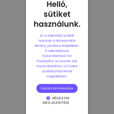
Helló,
sütiket
használunk.
Ez a weboldal sütiket
használ a felhasználói
élmény javítása érdekében.
A weboldalunk
használatával Ön
hozzájárul az összes süti
használatához, a Cookie
szabályzatunknak
megfelelően.
ÖSSZES ELFOGADÁSA
RÉSZLETEK
MEGJELENÍTÉSE
ELENGEDHETETLENÜL