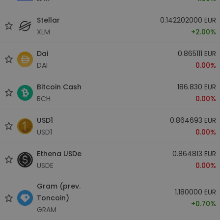
Stellar
0.142202000 EUR
XLM
+2.00%
Dai
0.865111 EUR
DAI
0.00%
Bitcoin Cash
186.830 EUR
BCH
0.00%
USD1
0.864693 EUR
USD1
0.00%
Ethena USDe
0.864813 EUR
USDE
0.00%
Gram (prev.
1.180000 EUR
Toncoin)
+0.70%
GRAM