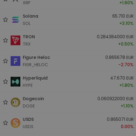
XRP
+1.60%
Solana
65.710 EUR
SOL
+3.10%
TRON
0.284384000 EUR
TRX
+0.50%
Figure Heloc
0.865678 EUR
FIGR_HELOC
-2.70%
Hyperliquid
47.670 EUR
HYPE
+1.80%
Dogecoin
0.060922000 EUR
DOGE
+1.10%
USDS
0.865071 EUR
USDS
0.00%