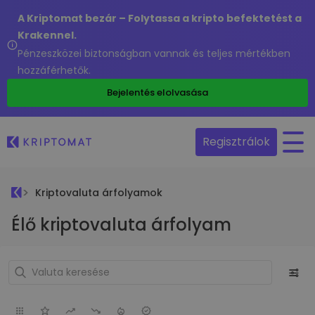
A Kriptomat bezár – Folytassa a kripto befektetést a
Krakennel.
Pénzeszközei biztonságban vannak és teljes mértékben
hozzáférhetők.
Bejelentés elolvasása
Regisztrálok
Kriptovaluta árfolyamok
Élő kriptovaluta árfolyam