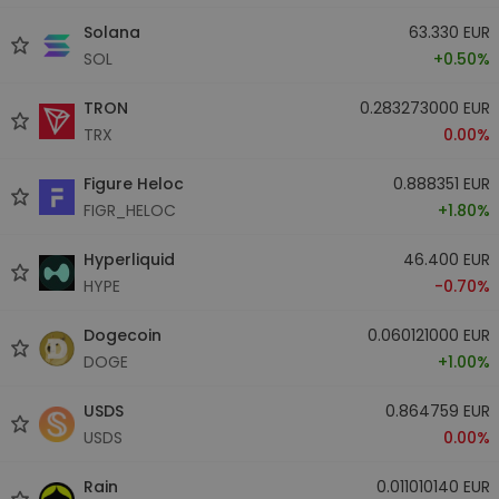
Solana
63.330 EUR
SOL
+0.50%
TRON
0.283273000 EUR
TRX
0.00%
Figure Heloc
0.888351 EUR
FIGR_HELOC
+1.80%
Hyperliquid
46.400 EUR
HYPE
-0.70%
Dogecoin
0.060121000 EUR
DOGE
+1.00%
USDS
0.864759 EUR
USDS
0.00%
Rain
0.011010140 EUR