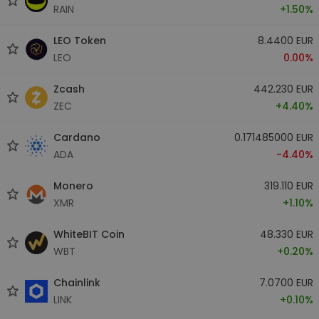
RAIN
+1.50%
LEO Token
8.4400 EUR
LEO
0.00%
Zcash
442.230 EUR
ZEC
+4.40%
Cardano
0.171485000 EUR
ADA
-4.40%
Monero
319.110 EUR
XMR
+1.10%
WhiteBIT Coin
48.330 EUR
WBT
+0.20%
Chainlink
7.0700 EUR
LINK
+0.10%