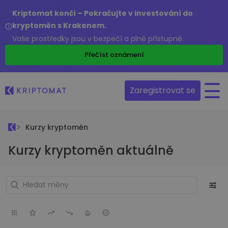
Kriptomat končí – Pokračujte v investování do
kryptoměn s Krakenem.
Vaše prostředky jsou v bezpečí a plně přístupné.
Přečíst oznámení
Zaregistrovat se
Kurzy kryptoměn
Kurzy kryptoměn aktuálně