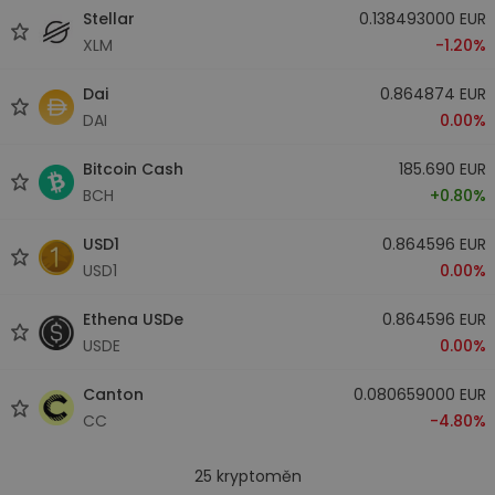
Stellar
0.138493000 EUR
XLM
-1.20%
Dai
0.864874 EUR
DAI
0.00%
Bitcoin Cash
185.690 EUR
BCH
+0.80%
USD1
0.864596 EUR
USD1
0.00%
Ethena USDe
0.864596 EUR
USDE
0.00%
Canton
0.080659000 EUR
CC
-4.80%
25
kryptoměn