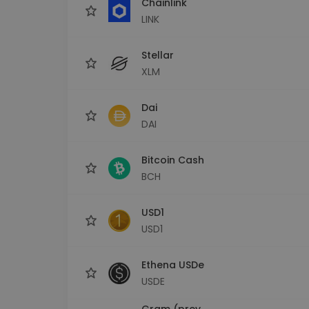
Chainlink
LINK
Stellar
XLM
Dai
DAI
Bitcoin Cash
BCH
USD1
USD1
Ethena USDe
USDE
Gram (prev.