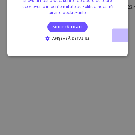
site-ului nostru web, sunteți de acord cu toate
cookie-urile în conformitate cu Politica noastră
1.160000 €
-4.10%
3.2B €
23.
privind cookie-urile.
ACCEPTĂ TOATE
AFIȘEAZĂ DETALIILE
STRICT NECESARE
DE PERFORMANȚĂ
DE TARGETARE
DE FUNCŢIONALITATE