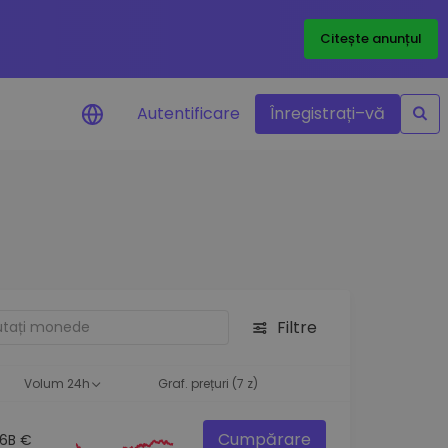
Citește anunțul
Autentificare
Înregistrați–vă
etoanele
Filtre
ță
Volum 24h
Graf. prețuri (7 z)
Cumpărare
.6B €