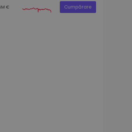
Cumpărare
4M €