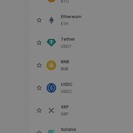
BTC
Explorator de investiții
Găsește-ți strategia cripto
Ethereum
ETH
Tether
USDT
BNB
BNB
USDC
USDC
XRP
XRP
Solana